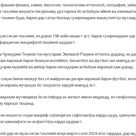
аннии физика, химия, биология, технологияи иттилоотӣ, география, забо
а таълими меҳнати писаронаву духтарона бо асбобҳои айёнӣ ва озмоишго
ӣ таъмин буда, барои дар сатҳи баланд гузаронидани машғулиятҳо мусоид
ассисаи таълимӣ, ки дорои 198 ҷойи нишаст аст, барои гузаронидани ҳар
фарҳангию маърифатӣ пешбинӣ шудааст.
и Ҷумҳурии Тоҷикистон муҳтарам Эмомалӣ Раҳмон иттилоъ доданд, ки да
ори варзишӣ барои бозиҳои волейбол, баскетбол ва футбол низ мавҷуд аст
 ҳуҷраи мураббӣ ва амбор барои нигоҳдории асбобҳои варзишӣ ҳам дорад.
 саҳни бинои мазкур боз се майдончаи дигари варзишӣ барои футбол, вол
ои варзиш муҷаҳҳаз бо таҷҳизоти зарурӣ мавҷуд аст.
мидиҳии мутамарказ бо истифода аз ангишт имкон медиҳад, ки синфхона
му бароҳат бошанд.
 ин иншооти соҳаи маориф сабзкорӣ ва сафолакпӯш карда шуда, ҳамчунин
ҳои ҳамшафати он асфалтпӯш карда шудааст.
онӣ дар ин муассисаи таълимӣ моҳи марти соли 2024 оғоз гардида, дар м