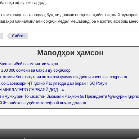
 ба соҳа афзун мегардад.
н ғамхориҳо ва таваҷҷуҳ буд, ки давоми солҳои соҳибистиқлолӣ шумораи 
иадаҳои байналмилалӣ соҳиби медал мешаванд, ба маротиб афзоиш меёб
р
Сиёсат
Маводҳои ҳамсон
Вазъи сиёсӣ ва амниятии ҷаҳон
300 000 сомонӣ ва баҳси ду соҳибкор
т-ҳомии Конститутсия ва ҳифзи ҳуқуқу озодиҳои инсон ва шаҳрванд
 бо Сарвазири ҶТ Қоҳир Расулзода дар бораи НБО Роғун
Н МИЛЛАТЕРО САРВАРӢ ДОД…»
ти Ҷумҳурии Тоҷикистон Эмомалӣ Раҳмон бо Президенти Ҷумҳурии Қирғи
й Жээнбеков суҳбати телефонӣ анҷом доданд