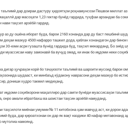
 таълимӣ дар доираи дастуру ҳидоятҳои роҳнамунсози Пешвои миллат аз
аҳаллӣ дар масоҳати 1,23 гектар бунёд гардида, туҳфаи арзандае ба сок
и нави таҳсил арзёбӣ гардид.
ур аз ду ошёна иборат буда, барои 2160 хонанда дар ду баст пешбинӣ шуд
ии деҳаи мазкур 4500 нафарро ташкил дода, қаблан хонандагон дар бинои
лҳои 30-юми асри гузашта бунёд гардида буд, таҳсил мекарданд. Бо зиёд 
ёди муассисаи наву замонавӣ ба вуҷуд омад, ки инак бо иқдоми неки соҳи
ва дигар ҳуҷраҳои корӣ бо таҷҳизоти таълимӣ ва шароити мусоид барои ом
иҳозонида шудааст, ки минбаъд кӯдакону наврасони деҳаи мазкур бо исти
сир, дониши худро такмил медиҳанд.
ат иқдоми соҳибкорони маҳаллиро дар самти бунёди муассисаҳои таълим
а, онро амали ибратбахш ва шоистаи таҳсин арзёбӣ намуданд.
и таҳсилоти миёнаи умумии № 11 китобхона ҳам мавҷуд аст, ки дорои ад
имӣ буда, дар қироатхонаи он дар як вақт наздики 40 нафар метавонанд 
 мутолиа намоянд.