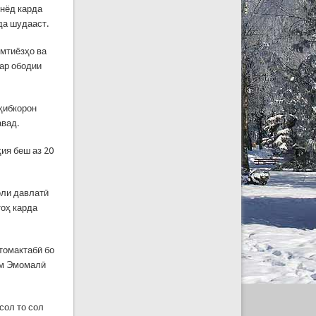
унёд карда
да шудааст.
имтиёзҳо ва
дар ободии
оҳибкорон
авад.
ия беш аз 20
оли давлатӣ
тоҳ карда
томактабӣ бо
ам Эмомалӣ
сол то сол