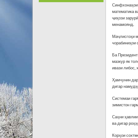
Синфхонаҳои ф
математика в
ҷиҳози зарур
менамоянд.
Маҷлисгоҳи му
чорабиниҳои 
Ба Президент
мазкур як тол
ивази либос,
Ҳамчунин дар
дигар намудҳ
Системаи гар
зимистон гар
Саҳни ҳавлии
ва дигар роҳ
Корҳои сохтм