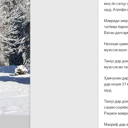
моҳ бо сатҳу
шуд. Атрофи 
Мавриди зикр 
татбиқи барн
Ватан дилгар
Натиҷаи ҳами
муассисаҳои 
Танҳо дар до
муассисаи та
Ҳамчунин дар
дар ноҳия 37 
шуд.
Танҳо дар до
саҳми соҳибк
Раҳмон маври
Маориф дар а