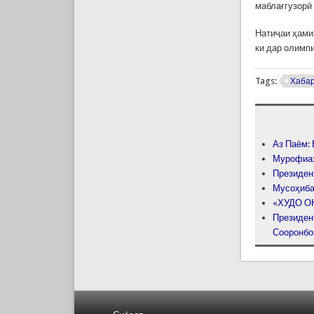
маблағгузорӣ
Натиҷаи ҳами
ки дар олимп
Tags:
Хаба
Аз Паём: 
Мурофиа: 
Президен
Мусоҳиба
«ХУДО О
Президен
Сооронбо