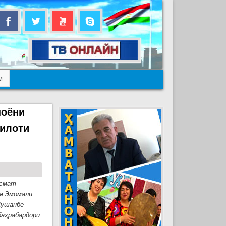
м
поёни
силоти
Исмат
ам Эмомалӣ
Душанбе
баҳрабардорӣ