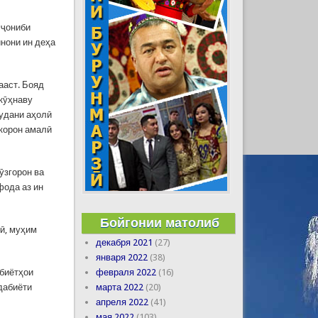
 ҷониби
инони ин деҳа
ааст. Бояд
 кӯҳнаву
шудани аҳолӣ
бкорон амалӣ
ӯзгорон ва
фода аз ин
Бойгонии матолиб
ӣ, муҳим
декабря 2021
(27)
января 2022
(38)
февраля 2022
(16)
абиётҳои
марта 2022
(20)
адабиёти
апреля 2022
(41)
мая 2022
(103)