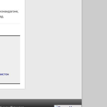
хонандагоне,
ад.
зистон