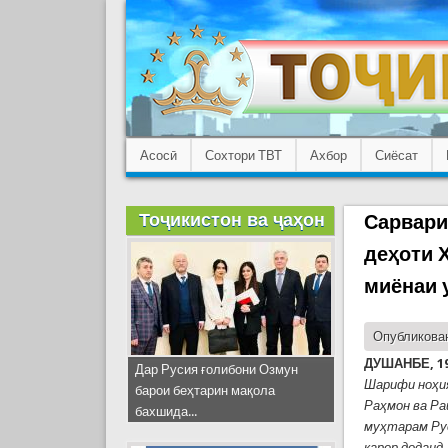
Асосӣ
Сохтори ТВТ
Ахбор
Сиёсат
Тоҷикистон ва ҷаҳон
Сарвари
деҳоти 
миёнаи 
Опубликован
ДУШАНБЕ, 19
Дар Русия ғолибони Озмун
Шарифи ноҳи
барои беҳтарин мақола
Раҳмон ва Ра
бахшида...
муҳтарам Ру
қарор доданд.