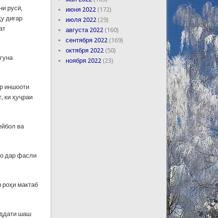
ни русӣ,
июня 2022
(172)
ҳу дигар
июля 2022
(29)
ат
августа 2022
(160)
сентября 2022
(169)
октября 2022
(50)
 гуна
ноября 2022
(23)
р иншооти
, ки ҳуҷраи
ейбол ва
ҳо дар фасли
 роҳи мактаб
уддати шаш