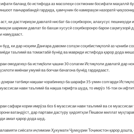
 сифати баланд бо истифода аз масолеҳи сохтмонии босифати маҳаллӣ б
иншоот панҷарабандӣ гардида, ҳамчунин бо камераҳои назоратӣ ҷиҳозони
аст, ки дастгириҳои давлатӣ нисбат ба соҳибкорон, алахусус пешниҳоди 
омаҳои шарикии давлат бо бахши хусусӣ соҳибкоронро барои саҳмгузорӣ 
м намудааст.
н буд, ки дар ноҳияи Данғара давоми солҳои соҳибистиқлолӣ аз ҷониби с
зиёди таълимӣ ва томактабӣ бунёд ва мавриди истифода қарор дода меш
ираи омодагиҳо ба истиқболи ҷашни 30 солагии Истиқлоли давлатӣ дар ноҳ
ҳсилоти миёнаи умумӣ ва боғчаи бачагона бунёд гардидааст.
 доираи татбиқи нақшаи чорабиниҳо ба шарафи 35-умин солгарди Истиқл
муассисаи нави таълимӣ ба нақша гирифта шуда, то имрӯз 16-тои он ифти
ираи сафари кории имрӯза боз 6 муассисаи нави таълимӣ ва се муассисаи 
орони ватандӯст, дар партави дастуру ҳидоятҳои Пешвои миллат муҳтар
ди амал қарор дода шуд.
влавияти сиёсати иҷтимоии Ҳукумати Ҷумҳурии Тоҷикистон қарор дошта, 