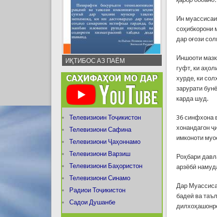
Ин муассисаи
соҳибкорони м
дар оғози сол
Иншооти мазк
ИҚТИБОС АЗ ПАЁМ
гуфт, ки аҳол
хурде, ки со
зарурати бун
карда шуд.
Телевизиоин Тоҷикистон
36 синфхона 
хонандагон ҷ
Телевизиони Сафина
имконоти муо
Телевизиони Ҷаҳоннамо
Телевизиони Варзиш
Роҳбари давл
Телевизиони Баҳористон
арзёбӣ намуд
Телевизиони Синамо
Дар Муассиса
Радиои Тоҷикистон
бадеӣ ва таъл
Садои Душанбе
дилхоҳашонро