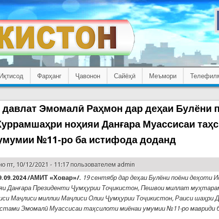
Иқтисод
Фарҳанг
Ҷавонон
Сайёҳӣ
Меъмори
Телефил
 давлат Эмомалӣ Раҳмон дар деҳаи Булёни 
Хуррамшаҳри ноҳияи Данғара Муассисаи таҳ
умумии №11-ро ба истифода доданд
о пт, 10/12/2021 - 11:17 пользователем
admin
.09.2024 /АМИТ «Ховар»/.
19 сентябр дар деҳаи Булёни поёни деҳоти 
яи Данғара Президенти Ҷумҳурии Тоҷикистон, Пешвои миллат муҳтар
иси Маҷлиси миллии Маҷлиси Олии Ҷумҳурии Тоҷикистон, Раиси шаҳри 
стами Эмомалӣ Муассисаи таҳсилоти миёнаи умумии №11-ро мавриди 