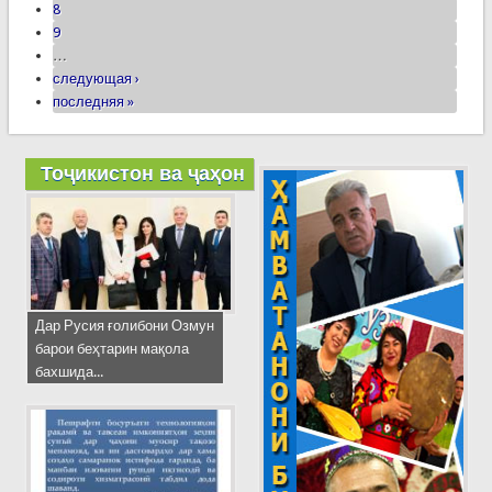
8
9
…
следующая ›
последняя »
Тоҷикистон ва ҷаҳон
Дар Русия ғолибони Озмун
барои беҳтарин мақола
бахшида...