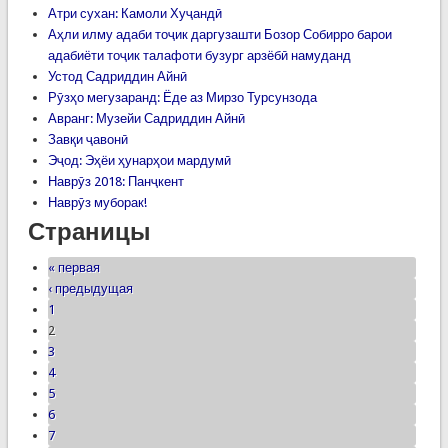
Атри сухан: Камоли Хуҷандӣ
Аҳли илму адаби тоҷик даргузашти Бозор Собирро барои
адабиёти тоҷик талафоти бузург арзёбӣ намуданд
Устод Садриддин Айнӣ
Рӯзҳо мегузаранд: Ёде аз Мирзо Турсунзода
Авранг: Музейи Садриддин Айнӣ
Завқи ҷавонӣ
Эҷод: Эҳёи ҳунарҳои мардумӣ
Наврӯз 2018: Панҷкент
Наврӯз муборак!
Страницы
« первая
‹ предыдущая
1
2
3
4
5
6
7