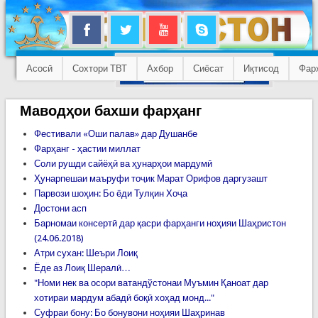
Асосӣ
Сохтори ТВТ
Ахбор
Сиёсат
Иқтисод
Фар
Маводҳои бахши фарҳанг
Фестивали «Оши палав» дар Душанбе
Фарҳанг - ҳастии миллат
Соли рушди сайёҳӣ ва ҳунарҳои мардумӣ
Ҳунарпешаи маъруфи тоҷик Марат Орифов даргузашт
Парвози шоҳин: Бо ёди Тулқин Хоҷа
Достони асп
Барномаи консертӣ дар қасри фарҳанги ноҳияи Шаҳристон
(24.06.2018)
Атри сухан: Шеъри Лоиқ
Ёде аз Лоиқ Шералӣ…
"Номи нек ва осори ватандўстонаи Муъмин Қаноат дар
хотираи мардум абадӣ боқӣ хоҳад монд..."
Суфраи бону: Бо бонувони ноҳияи Шаҳринав