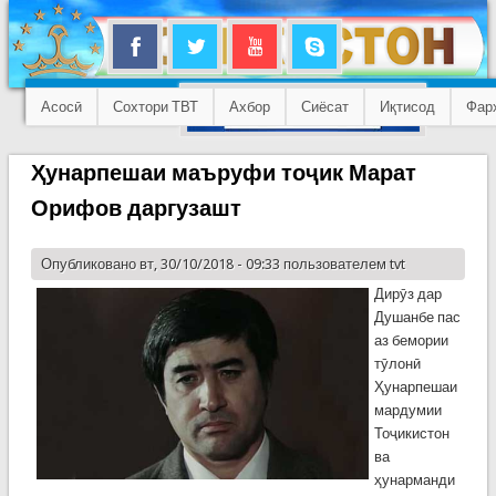
Асосӣ
Сохтори ТВТ
Ахбор
Сиёсат
Иқтисод
Фар
Ҳунарпешаи маъруфи тоҷик Марат
Орифов даргузашт
Опубликовано вт, 30/10/2018 - 09:33 пользователем
tvt
Дирӯз дар
Душанбе пас
аз бемории
тӯлонӣ
Ҳунарпешаи
мардумии
Тоҷикистон
ва
ҳунарманди