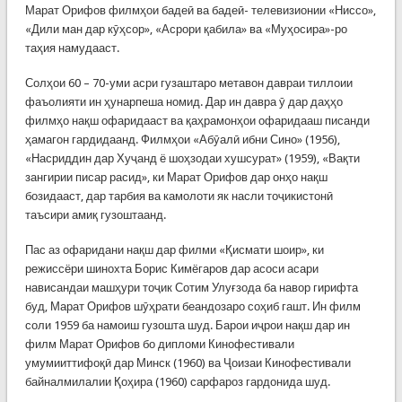
Марат Орифов филмҳои бадеӣ ва бадеӣ- телевизионии «Ниссо»,
«Дили ман дар кӯҳсор», «Асрори қабила» ва «Муҳосира»-ро
таҳия намудааст.
Солҳои 60 – 70-уми асри гузаштаро метавон давраи тиллоии
фаъолияти ин ҳунарпеша номид. Дар ин давра ӯ дар даҳҳо
филмҳо нақш офаридааст ва қаҳрамонҳои офаридааш писанди
ҳамагон гардидаанд. Филмҳои «Абӯалӣ ибни Сино» (1956),
«Насриддин дар Хуҷанд ё шоҳзодаи хушсурат» (1959), «Вақти
зангирии писар расид», ки Марат Орифов дар онҳо нақш
бозидааст, дар тарбия ва камолоти як насли тоҷикистонӣ
таъсири амиқ гузоштаанд.
Пас аз офаридани нақш дар филми «Қисмати шоир», ки
режиссёри шинохта Борис Кимёгаров дар асоси асари
нависандаи машҳури тоҷик Сотим Улуғзода ба навор гирифта
буд, Марат Орифов шӯҳрати беандозаро соҳиб гашт. Ин филм
соли 1959 ба намоиш гузошта шуд. Барои иҷрои нақш дар ин
филм Марат Орифов бо дипломи Кинофестивали
умумииттифоқӣ дар Минск (1960) ва Ҷоизаи Кинофестивали
байналмилалии Қоҳира (1960) сарфароз гардонида шуд.