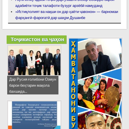
адабиёти тоҷик талафоти бузург арзёбӣ намуданд
«Истиқлолият ва нақши он дар ҳаёти ҷавонон» — барномаи
фарҳангӣ-фароғатӣ дар шаҳри Душанбе
Тоҷикистон ва ҷаҳон
Дар Русия ғолибони Озмун
барои беҳтарин мақола
бахшида...