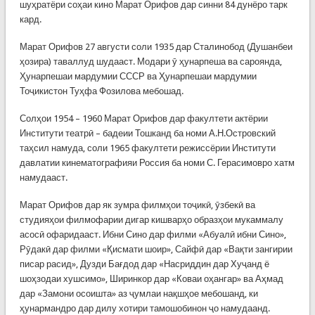
шуҳратёри соҳаи кино Марат Орифов дар синни 84 дунёро тарк
кард.
Марат Орифов 27 августи соли 1935 дар Сталинобод (Душанбеи
ҳозира) таваллуд шудааст. Модари ӯ ҳунарпеша ва сароянда,
Ҳунарпешаи мардумии СССР ва Ҳунарпешаи мардумии
Тоҷикистон Туҳфа Фозилова мебошад.
Солҳои 1954 – 1960 Марат Орифов дар факултети актёрии
Институти театрӣ – бадеии Тошканд ба номи А.Н.Островский
таҳсил намуда, соли 1965 факултети режиссёрии Институти
давлатии кинематографияи Россия ба номи С. Герасимовро хатм
намудааст.
Марат Орифов дар як зумра филмҳои тоҷикӣ, ӯзбекӣ ва
студияҳои филмофарии дигар кишварҳо образҳои мукаммалу
асосӣ офаридааст. Ибни Сино дар филми «Абуалӣ ибни Сино»,
Рӯдакӣ дар филми «Қисмати шоир», Сайфӣ дар «Вақти зангирии
писар расид», Дузди Бағдод дар «Насриддин дар Хуҷанд ё
шоҳзодаи хушсимо», Ширинкор дар «Коваи оҳангар» ва Аҳмад
дар «Замони осоишта» аз ҷумлаи нақшҳое мебошанд, ки
ҳунармандро дар дилу хотири тамошобинон ҷо намудаанд.