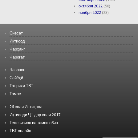
октября 2022
(50)
ноября 2022
(23)
Сиёсат
Иқтисод
Фарҳанг
Фароғат
Ҷавонон
Сайёҳӣ
Таърихи ТВТ
Тамос
26 соли Истиқлол
Иқтисоди ҶТ дар соли 2017
Телевизион ва тамошобин
ТВТ онлайн