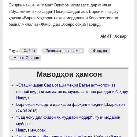
Охирин нақше, ки Марат Орифов бозидааст, дар филми
«Муаллим»-и коргардон Носир Саидов аст. Барои ин нақш ӯ
ҷоизаи «Барои беҳтарин нақши мардона»-и Кинофестивали
байналмилалии «Фаҷр» дар Эронро соҳиб гардид.
АМИТ "Ховар"
Tags:
Хабар
Тоҷикистон ва ҷаҳон
Фарҳанг
Марат Орипов
Маводҳои ҳамсон
«Оташи ҷашни Сада оташи меҳри Ватан аст»-огоҳӣ аз
сипарӣ шудани зимистон ва мужда аз фаро расидани баҳору
Наврӯз
Барномаи консертӣ дар қасри фарҳанги ноҳияи Шаҳристон
(24.06.2018)
"Сад ҷону дил фидои як муддаои модар!". Рӯзи модарон
муборак!
Наврӯз муборак!
Аҳли илму адаби тоҷик даргузашти Бозор Собирро барои