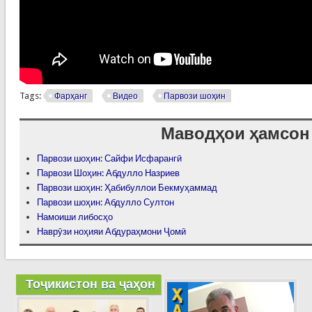
Tags:
Фарҳанг
Видео
Парвози шоҳин
Маводҳои ҳамсон
Парвози шоҳин: Сайфи Исфарангӣ
Парвози Шоҳин: Абдулло Назриев
Парвози шоҳин: Ҳабибуллои Бекмуҳаммад
Парвози шоҳин: Абдулло Султон
Намоиши либосҳо
Наврӯзи ноҳияи Абдураҳмони Ҷомӣ
Тоҷикистон ва ҷаҳон