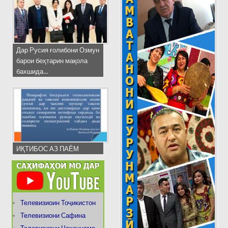
Дар Русия ғолибони Озмун
барои беҳтарин мақола
бахшида...
ИҚТИБОС АЗ ПАЁМ
Телевизиоин Тоҷикистон
Телевизиони Сафина