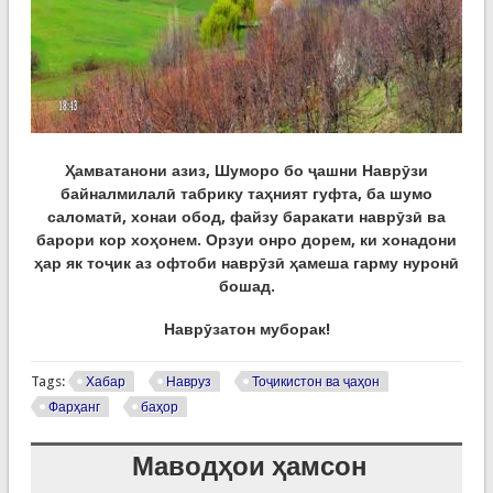
Ҳамватанони азиз, Шуморо бо ҷашни Наврӯзи
байналмилалӣ табрику таҳният гуфта, ба шумо
саломатӣ, хонаи обод, файзу баракати наврӯзӣ ва
барори кор хоҳонем. Орзуи онро дорем, ки хонадони
ҳар як тоҷик аз офтоби наврӯзӣ ҳамеша гарму нуронӣ
бошад.
Наврӯзатон муборак!
Tags:
Хабар
Навруз
Тоҷикистон ва ҷаҳон
Фарҳанг
баҳор
Маводҳои ҳамсон