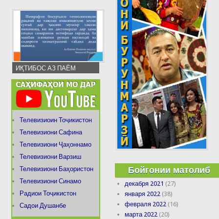
ИҚТИБОС АЗ ПАЁМ
Телевизиоин Тоҷикистон
Телевизиони Сафина
Телевизиони Ҷаҳоннамо
Телевизиони Варзиш
Бойгонии матолиб
Телевизиони Баҳористон
Телевизиони Синамо
декабря 2021
(27)
Радиои Тоҷикистон
января 2022
(38)
февраля 2022
(16)
Садои Душанбе
марта 2022
(20)