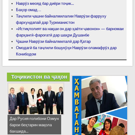
Наврӯз меояд бар диёри тоҷик...
Баҳор омад…
Таҷлили ҷашни байналмилалии Наврӯзи фарруху
фархундапай дар Туркманистон
«Истиқлолият ва нақши он дар ҳаёти ҷавонон» — барномаи
фарҳангӣ-фароғатӣ дар шаҳри Душанбе
Ҷашни Наврӯзи байналмилалӣ дар Қатар
Омодагӣ ба таҷлили бошукӯҳи Наврӯзи оламафрӯз дар
Конибодом
Тоҷикистон ва ҷаҳон
Дар Русия ғолибони Озмун
барои беҳтарин мақола
бахшида...