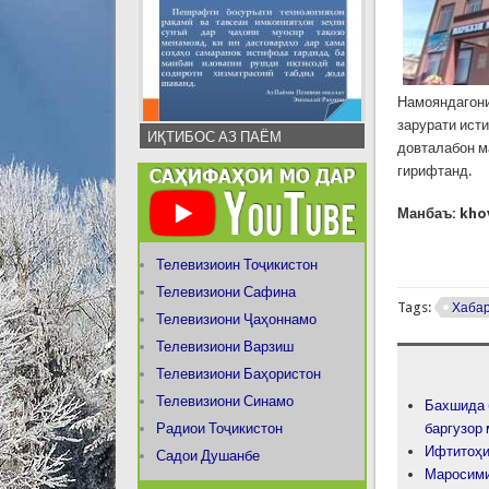
Намояндагони
зарурати ист
ИҚТИБОС АЗ ПАЁМ
довталабон м
гирифтанд.
Манбаъ: khov
Телевизиоин Тоҷикистон
Телевизиони Сафина
Tags:
Хаба
Телевизиони Ҷаҳоннамо
Телевизиони Варзиш
Телевизиони Баҳористон
Телевизиони Синамо
Бахшида 
Радиои Тоҷикистон
баргузор
Ифтитоҳи
Садои Душанбе
Маросими