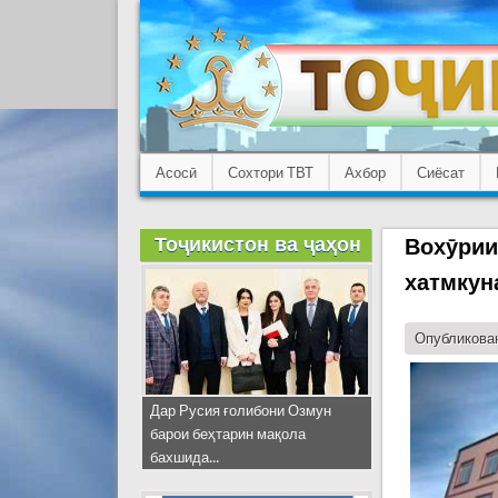
Асосӣ
Сохтори ТВТ
Ахбор
Сиёсат
Тоҷикистон ва ҷаҳон
Вохӯрии
хатмкун
Опубликован
Дар Русия ғолибони Озмун
барои беҳтарин мақола
бахшида...