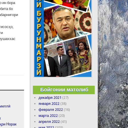
р ин бора
бита бо
абарнигори
тисосҳо,
ти
 мушаххас
Бойгонии матолиб
декабря 2021
(27)
января 2022
(38)
 миллӣ
февраля 2022
(16)
марта 2022
(20)
к
апреля 2022
(41)
ҳри Норак
мая 2022
(103)