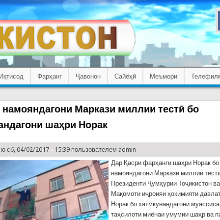
Иқтисод
Фарҳанг
Ҷавонон
Сайёҳӣ
Меъмори
Телефил
 намояндагони Маркази миллии тестӣ бо
андагони шаҳри Норак
о сб, 04/02/2017 - 15:39 пользователем
admin
Дар Қасри фарҳанги шаҳри Норак бо
намояндагони Маркази миллии тест
Президенти Ҷумҳурии Тоҷикистон в
Мақомоти иҷроияи ҳокимияти давла
Норак бо хатмкунандагони муассис
таҳсилоти миёнаи умумии шаҳр ва п