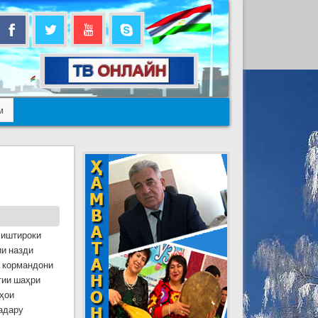
м
 иштироки
ии назди
а кормандони
тии шаҳри
аҳои
адару