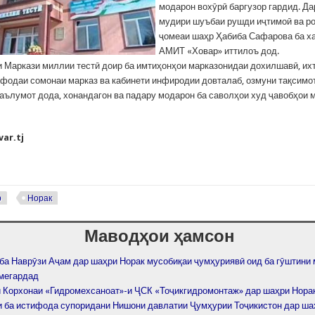
модарон вохӯрӣ баргузор гардид. Да
мудири шуъбаи рушди иҷтимоӣ ва ро
ҷомеаи шаҳр Ҳабиба Сафарова ба х
АМИТ «Ховар» иттилоъ дод.
 Маркази миллии тестӣ доир ба имтиҳонҳои марказонидаи дохилшавӣ, их
ифодаи сомонаи марказ ва кабинети инфиродии довталаб, озмуни тақсимо
аълумот дода, хонандагон ва падару модарон ба саволҳои худ ҷавобҳои
ar.tj
р
Норак
Маводҳои ҳамсон
ба Наврӯзи Аҷам дар шаҳри Норак мусобиқаи ҷумҳуриявӣ оид ба гӯштини
 мегардад
 Корхонаи «Гидромехсаноат»-и ҶСК «Тоҷикгидромонтаж» дар шаҳри Нора
 ба истифода супоридани Нишони давлатии Ҷумҳурии Тоҷикистон дар ша