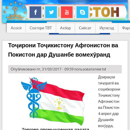
Асосӣ
Сохтори ТВТ
Ахбор
Сиёсат
Иқтисод
Фар
Тоҷирони Тоҷикистону Афғонистон ва
Покистон дар Душанбе вомехӯранд
Опубликовано пт, 31/03/2017 - 09:59 пользователем
tvt
Доираҳои
тиҷоратӣ ва
соҳибкорони
Тоҷикистону
Афғонистон
ва Покистон
4 апрел дар
Душанбе
вохӯрда,