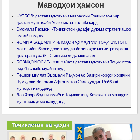
Маводҳои ҳамсон
ФУТБОЛ: дастаи мунтахаби наврасони Тоҷикистон бар
дастаи мунтахаби Афғонистон ғалаба кард
Эмомалӣ Раҳмон: «Тоҷикистон ҳадафи дуюми стратегиашро
амалӣ намуд»
ҶОМИ АКАДЕМИЯИ ИЛМҲОИ ҶУМҲУРИИ ТОҶИКИСТОН.
Ба ғолибон барои дохил шудан ба зинаҳои магистратура ва
докторантура (PhD) имтиёз дода мешавад
БОЗИҲОИ ОСИЁ-2018: ҳайати дастаи мунтахаби Тоҷикистон
оид ба самбо муайян шуд
Пешвои миллат Эмомалӣ Раҳмон бо Вазири корҳои хориҷии
Ҷумҳурии Исломии Афғонистон Салоҳуддин Раббонӣ
мулоқот намуданд
Дар Фахробод низомиёни Тоҷикистону Қазоқистон машқҳои
муштарак доир намуданд
Тоҷикистон ва ҷаҳон