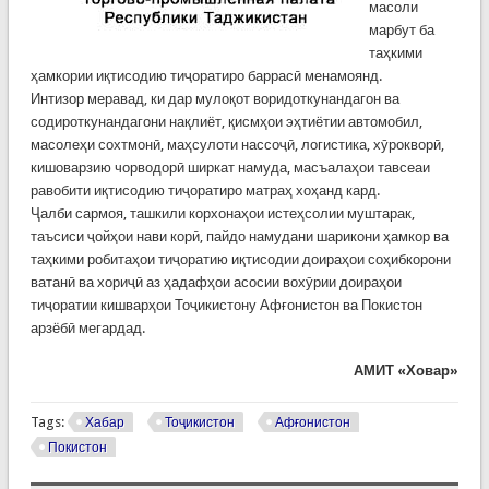
масоли
марбут ба
таҳкими
ҳамкории иқтисодию тиҷоратиро баррасӣ менамоянд.
Интизор меравад, ки дар мулоқот воридоткунандагон ва
содироткунандагони нақлиёт, қисмҳои эҳтиётии автомобил,
масолеҳи сохтмонӣ, маҳсулоти нассоҷӣ, логистика, хӯрокворӣ,
кишоварзию чорводорӣ ширкат намуда, масъалаҳои тавсеаи
равобити иқтисодию тиҷоратиро матраҳ хоҳанд кард.
Ҷалби сармоя, ташкили корхонаҳои истеҳсолии муштарак,
таъсиси ҷойҳои нави корӣ, пайдо намудани шарикони ҳамкор ва
таҳкими робитаҳои тиҷоратию иқтисодии доираҳои соҳибкорони
ватанӣ ва хориҷӣ аз ҳадафҳои асосии вохӯрии доираҳои
тиҷоратии кишварҳои Тоҷикистону Афғонистон ва Покистон
арзёбӣ мегардад.
АМИТ «Ховар»
Tags:
Хабар
Тоҷикистон
Афғонистон
Покистон