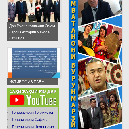
Дар Русия ғолибони Озмун
барои беҳтарин мақола
бахшида...
ИҚТИБОС АЗ ПАЁМ
Телевизиоин Тоҷикистон
Телевизиони Сафина
Телевизиони Ҷаҳоннамо