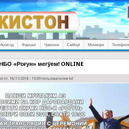
Иқтисод
Фарҳанг
Ҷавонон
Сайёҳӣ
Меъмори
Телефил
 НБО «Роғун» мегӯем! ONLINE
о пт, 16/11/2018 - 15:09 пользователем
tvt