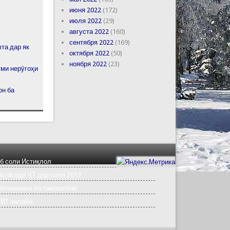
июня 2022
(172)
июля 2022
(29)
августа 2022
(160)
сентября 2022
(169)
та дар як
октября 2022
(50)
ноября 2022
(23)
уми нерӯгоҳи
он ба
6 соли Истиқлол
қтисоди ҶТ дар соли 2017
елевизион ва тамошобин
ТВТ онлайн