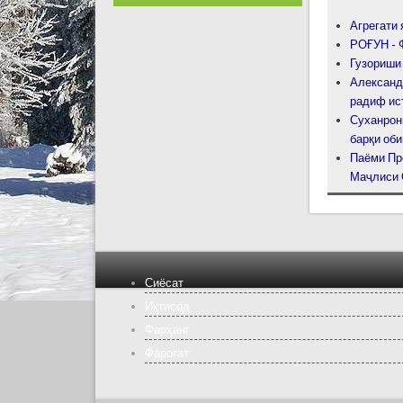
Агрегати 
РОҒУН -
Гузориши
Александ
радиф ис
Суханрон
барқи оби
Паёми Пр
Маҷлиси 
Сиёсат
Иқтисод
Фарҳанг
Фароғат