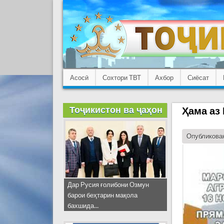
Асосӣ
Сохтори ТВТ
Ахбор
Сиёсат
Тоҷикистон ва ҷаҳон
Ҳама аз
Опубликован
Дар Русия ғолибони Озмун
барои беҳтарин мақола
бахшида...