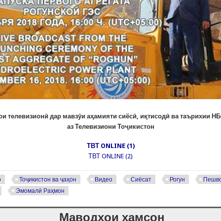
и телевизионӣ дар мавзӯи аҳамияти сиёсӣ, иқтисодӣ ва таърихии Н
аз Телевизиони Тоҷикистон
ТВТ ONLINE (1)
ТВТ ONLINE (2)
р
Тоҷикистон ва ҷаҳон
Видео
Сиёсат
Рогун
Пешво
Эмомалӣ Раҳмон
Маводҳои ҳамсон