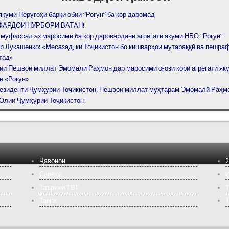
якуми Неругоҳи барқи обии “Роғун” ба кор даромад
 ФАРДОИ НУРБОРИ ВАТАН!
 муфассал аз маросими ба кор даровардани агрегати якуми НБО “Роғун”
р Лукашенко: «Месазад, ки Тоҷикистон бо кишварҳои мутараққӣ ва пешраф
тад»
ии Пешвои миллат Эмомалӣ Раҳмон дар маросими оғози кори агрегати як
и «Роғун»
езиденти Ҷумҳурии Тоҷикистон, Пешвои миллат муҳтарам Эмомалӣ Раҳм
Олии Ҷумҳурии Тоҷикистон
Ҷавонон
2
Сайёҳӣ
И
Таърихи ТВТ
Т
Тамос