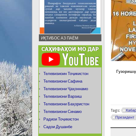
ИҚТИБОС АЗ ПАЁМ
Гузоришҳо
Телевизиоин Тоҷикистон
Телевизиони Сафина
Телевизиони Ҷаҳоннамо
Телевизиони Варзиш
Телевизиони Баҳористон
Tags:
Хаба
Телевизиони Синамо
Президент
Радиои Тоҷикистон
Садои Душанбе