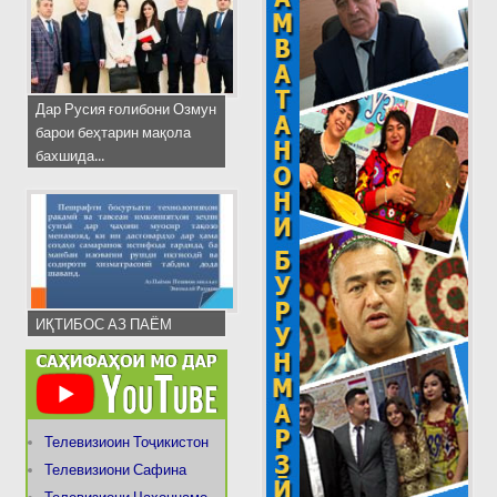
Дар Русия ғолибони Озмун
барои беҳтарин мақола
бахшида...
ИҚТИБОС АЗ ПАЁМ
Телевизиоин Тоҷикистон
Телевизиони Сафина