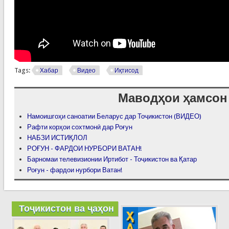
Tags:
Хабар
Видео
Иқтисод
Маводҳои ҳамсон
Намоишгоҳи саноатии Беларус дар Тоҷикистон (ВИДЕО)
Рафти корҳои сохтмонӣ дар Роғун
НАБЗИ ИСТИҚЛОЛ
РОҒУН - ФАРДОИ НУРБОРИ ВАТАН!
Барномаи телевизионии Иртибот - Тоҷикистон ва Қатар
Роғун - фардои нурбори Ватан!
Тоҷикистон ва ҷаҳон