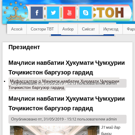
Асосӣ
Сохтори ТВТ
Ахбор
Сиёсат
Иқтисод
Фар
Президент
Маҷлиси навбатии Ҳукумати Ҷумҳурии
Тоҷикистон баргузор гардид
Муфассалтар
о Маҷлиси навбатии Ҳукумати Ҷумҳурии
Опубликовано пт, 31/05/2019 - 15:13 пользователем
admin
Тоҷикистон баргузор гардид
Маҷлиси навбатии Ҳукумати Ҷумҳурии
Тоҷикистон баргузор гардид
Опубликовано пт, 31/05/2019 - 15:12 пользователем
admin
31 май дар
бинои