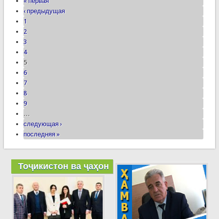
« первая
‹ предыдущая
1
2
3
4
5
6
7
8
9
…
следующая ›
последняя »
Тоҷикистон ва ҷаҳон