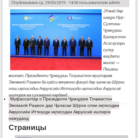
Опубликовано ср, 29/05/2019 - 14:50 пользователем
admin
29 май дар
шаҳри Нур-
Султони
Ҷумҳурии
Қазоқистон
Асосгузори
сулҳу
ваҳдати
миллӣ —
Пешвои
миллат, Президенти Ҷумҳурии Тоҷикистон муҳтарам
Эмомалӣ Раҳмон ба ҳайси меҳмони фахрӣ дар ҷаласаи Шӯрои
олии иқтисодии Авруосиёи Иттиҳоди иқтисодии Авруосиё
иштирок ва суханронӣ карданд.
Муфассалтар
о Президенти Ҷумҳурии Тоҷикистон
Эмомалӣ Раҳмон дар Ҷаласаи Шӯрои олии иқтисодии
Авруосиёи Иттиҳоди иқтисодии Авруосиё иштирок
намуданд
Страницы