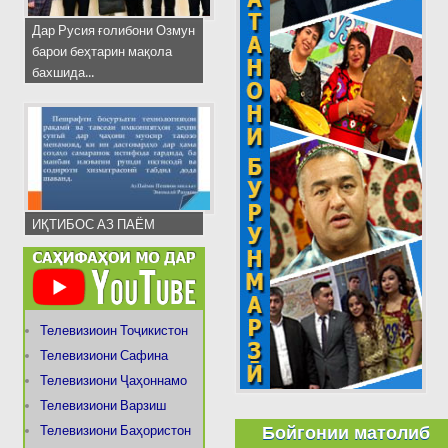
Дар Русия ғолибони Озмун
барои беҳтарин мақола
бахшида...
ИҚТИБОС АЗ ПАЁМ
Телевизиоин Тоҷикистон
Телевизиони Сафина
Телевизиони Ҷаҳоннамо
Телевизиони Варзиш
Бойгонии матолиб
Телевизиони Баҳористон