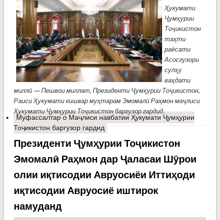
Ҳукумати
Ҷумҳурии
Тоҷикистон
таҳти
раёсати
Асосгузори
сулҳу
ваҳдати
миллӣ — Пешвои миллат, Президенти Ҷумҳурии Тоҷикистон,
Раиси Ҳукумати кишвар муҳтарам Эмомалӣ Раҳмон маҷлиси
Ҳукумати Ҷумҳурии Тоҷикистон баргузор гардид.
Муфассалтар
о Маҷлиси навбатии Ҳукумати Ҷумҳурии
Тоҷикистон баргузор гардид
Президенти Ҷумҳурии Тоҷикистон
Эмомалӣ Раҳмон дар Ҷаласаи Шӯрои
олии иқтисодии Авруосиёи Иттиҳоди
иқтисодии Авруосиё иштирок
намуданд