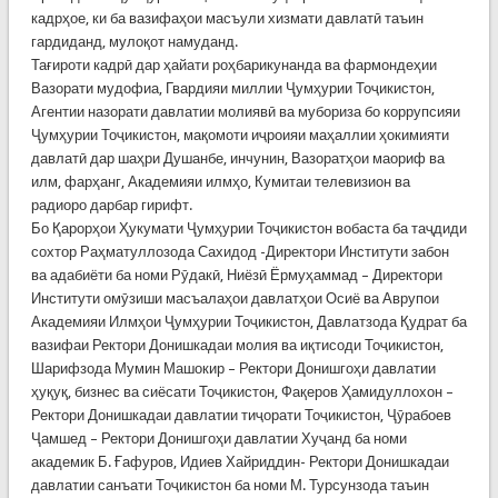
кадрҳое, ки ба вазифаҳои масъули хизмати давлатӣ таъин
гардиданд, мулоқот намуданд.
Тағироти кадрӣ дар ҳайати роҳбарикунанда ва фармондеҳии
Вазорати мудофиа, Гвардияи миллии Ҷумҳурии Тоҷикистон,
Агентии назорати давлатии молиявӣ ва мубориза бо коррупсияи
Ҷумҳурии Тоҷикистон, мақомоти иҷроияи маҳаллии ҳокимияти
давлатӣ дар шаҳри Душанбе, инчунин, Вазоратҳои маориф ва
илм, фарҳанг, Академияи илмҳо, Кумитаи телевизион ва
радиоро дарбар гирифт.
Бо Қарорҳои Ҳукумати Ҷумҳурии Тоҷикистон вобаста ба таҷдиди
сохтор Раҳматуллозода Сахидод -Директори Институти забон
ва адабиёти ба номи Рӯдакӣ, Ниёзӣ Ёрмуҳаммад – Директори
Институти омӯзиши масъалаҳои давлатҳои Осиё ва Аврупои
Академияи Илмҳои Ҷумҳурии Тоҷикистон, Давлатзода Қудрат ба
вазифаи Ректори Донишкадаи молия ва иқтисоди Тоҷикистон,
Шарифзода Мумин Машокир – Ректори Донишгоҳи давлатии
ҳуқуқ, бизнес ва сиёсати Тоҷикистон, Фақеров Ҳамидуллохон –
Ректори Донишкадаи давлатии тиҷорати Тоҷикистон, Ҷӯрабоев
Ҷамшед – Ректори Донишгоҳи давлатии Хуҷанд ба номи
академик Б. Ғафуров, Идиев Хайриддин- Ректори Донишкадаи
давлатии санъати Тоҷикистон ба номи М. Турсунзода таъин