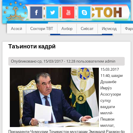
Асосӣ
Сохтори ТВТ
Ахбор
Сиёсат
Иқтисод
Фар
Таъиноти кадрӣ
Опубликовано ср, 15/03/2017 - 12:28 пользователем
admin
15.03.2017
11:40, шаҳри
Душанбе
Имрӯз
Асосгузори
сулҳу
ваҳдати
миллӣ-
Пешвои
миллат,
Президенти Ҷумҳурии Тоҷикистон муҳтарам Эмомалӣ Раҳмон бо