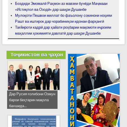
Боздиди Эмомалӣ Раҳмон аз мавзеи бунёди Маҷмааи
«Истиқлол ва Озодӣ» дар шаҳри Душанбе
Мулоқоти Пешвои миллат бо фаъолону сокинони ноҳияи
Рашт ва иштирок дар чорабиниҳои идонаи фарҳангӣ
Тағйироти кадрӣ дар ҳайати роҳбарии мақомоти иҷроияи
маҳаллии ҳокимияти давлатӣ дар шаҳри Душанбе
Тоҷикистон ва ҷаҳон
Дар Русия ғолибони Озмун
барои беҳтарин мақола
бахшида...