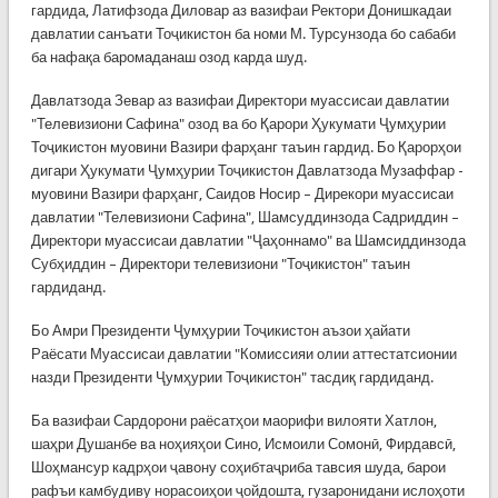
гардида, Латифзода Диловар аз вазифаи Ректори Донишкадаи
давлатии санъати Тоҷикистон ба номи М. Турсунзода бо сабаби
ба нафақа баромаданаш озод карда шуд.
Давлатзода Зевар аз вазифаи Директори муассисаи давлатии
"Телевизиони Сафина" озод ва бо Қарори Ҳукумати Ҷумҳурии
Тоҷикистон муовини Вазири фарҳанг таъин гардид. Бо Қарорҳои
дигари Ҳукумати Ҷумҳурии Тоҷикистон Давлатзода Музаффар -
муовини Вазири фарҳанг, Саидов Носир – Дирекори муассисаи
давлатии "Телевизиони Сафина", Шамсуддинзода Садриддин –
Директори муассисаи давлатии "Ҷаҳоннамо" ва Шамсиддинзода
Субҳиддин – Директори телевизиони "Тоҷикистон" таъин
гардиданд.
Бо Амри Президенти Ҷумҳурии Тоҷикистон аъзои ҳайати
Раёсати Муассисаи давлатии "Комиссияи олии аттестатсионии
назди Президенти Ҷумҳурии Тоҷикистон" тасдиқ гардиданд.
Ба вазифаи Сардорони раёсатҳои маорифи вилояти Хатлон,
шаҳри Душанбе ва ноҳияҳои Сино, Исмоили Сомонӣ, Фирдавсӣ,
Шоҳмансур кадрҳои ҷавону соҳибтаҷриба тавсия шуда, барои
рафъи камбудиву норасоиҳои ҷойдошта, гузаронидани ислоҳоти