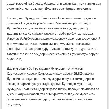
соҳаи маориф ва баланд бардоштани сатҳи таълиму тарбия дар
вилояти Хатлон ва шаҳри Душанбе вазифадор гардиданд.
Президенти Ҷумҳурии Тоҷикистон, Пешвои миллат муҳтарам
Эмомалӣ Раҳмон ба роҳбарияти Раёсати маорифи шаҳри
Душанбе ва ноҳияҳои он, ки нав таъин гардиданд, дастур
доданд, ки сатҳу сифати таълиму тарбияро беҳтар намуда,
барои аз байн бурдани кирдорҳои дорои характери коррупсионӣ
дар муассисаҳои таҳсилоти миёнаи умумӣ ва томактабӣ,
шафофият ва назорати дурусти маблағҳои буҷети давлатӣ ва
таъмини фазои солеҳ дар муассисаҳои мазкур чораҳои зарурӣ
андешанд .
Дар мувофиқа бо Президенти Ҷумҳурии Тоҷикистон
Комиссарони ҳарбии Комиссариятҳои ҳарбии ВМКБ, шаҳри
Душанбе ва ноҳияҳои тобеи ҷумҳурӣ, инчунин командирони
қисмҳои ҳарбии ҷузъу томҳои ҳарбии Қувваҳои Мусаллаҳи
Ҷумҳурии Тоҷикистон дар як қатор шаҳру навоҳии мамлакат аз
ҳисоби кадрҳои ҷавон, таълимгирифтагони ду-се муассисаи
олии таҳсилоти низомӣ дар дохил ва хориҷи кишвар таъин
гардиданд.