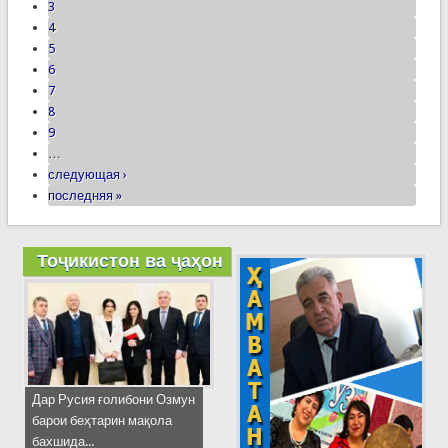
3
4
5
6
7
8
9
…
следующая ›
последняя »
Тоҷикистон ва ҷаҳон
Дар Русия ғолибони Озмун
барои беҳтарин мақола
бахшида...