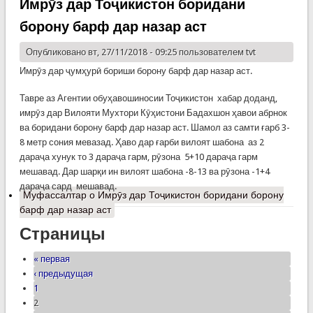
Имрӯз дар Тоҷикистон боридани
борону барф дар назар аст
Опубликовано вт, 27/11/2018 - 09:25 пользователем
tvt
Имрӯз дар ҷумҳурӣ бориши борону барф дар назар аст.
Тавре аз Агентии обуҳавошиносии Тоҷикистон хабар доданд,
имрӯз дар Вилояти Мухтори Кӯҳистони Бадахшон ҳавои абрнок
ва боридани борону барф дар назар аст. Шамол аз самти ғарб 3-
8 метр сония мевазад. Ҳаво дар ғарби вилоят шабона аз 2
дараҷа хунук то 3 дараҷа гарм, рӯзона 5+10 дараҷа гарм
мешавад. Дар шарқи ин вилоят шабона -8-13 ва рӯзона -1+4
дараҷа сард мешавад.
Муфассалтар
о Имрӯз дар Тоҷикистон боридани борону
барф дар назар аст
Страницы
« первая
‹ предыдущая
1
2