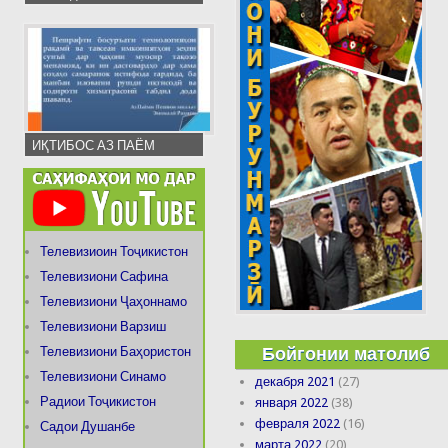
ИҚТИБОС АЗ ПАЁМ
Телевизиоин Тоҷикистон
Телевизиони Сафина
Телевизиони Ҷаҳоннамо
Телевизиони Варзиш
Бойгонии матолиб
Телевизиони Баҳористон
Телевизиони Синамо
декабря 2021
(27)
Радиои Тоҷикистон
января 2022
(38)
февраля 2022
(16)
Садои Душанбе
марта 2022
(20)