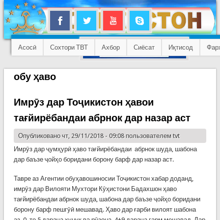
Асосӣ
Сохтори ТВТ
Ахбор
Сиёсат
Иқтисод
Фар
обу ҳаво
Имрӯз дар Тоҷикистон ҳавои
тағйирёбандаи абрнок дар назар аст
Опубликовано чт, 29/11/2018 - 09:08 пользователем
tvt
Имрӯз дар ҷумҳурӣ ҳаво тағйирёбандаи абрнок шуда, шабона
дар баъзе ҷойҳо боридани борону барф дар назар аст.
Тавре аз Агентии обуҳавошиносии Тоҷикистон хабар доданд,
имрӯз дар Вилояти Мухтори Кӯҳистони Бадахшон ҳаво
тағйирёбандаи абрнок шуда, шабона дар баъзе ҷойҳо боридани
борону барф пешгӯӣ мешавад. Ҳаво дар ғарби вилоят шабона
аз 0 то 5 дараҷа хунук ва рӯзона 4+9 дараҷа гарм мешавад. Дар