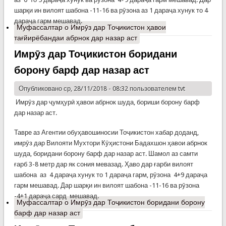
шарқи ин вилоят шабона -11-16 ва рӯзона аз 1 дараҷа хунук то 4
дараҷа гарм мешавад.
Муфассалтар
о Имрӯз дар Тоҷикистон ҳавои
тағйирёбандаи абрнок дар назар аст
Имрӯз дар Тоҷикистон боридани
борону барф дар назар аст
Опубликовано ср, 28/11/2018 - 08:32 пользователем
tvt
Имрӯз дар ҷумҳурӣ ҳавои абрнок шуда, бориши борону барф
дар назар аст.
Тавре аз Агентии обуҳавошиносии Тоҷикистон хабар доданд,
имрӯз дар Вилояти Мухтори Кӯҳистони Бадахшон ҳавои абрнок
шуда, боридани борону барф дар назар аст. Шамол аз самти
ғарб 3-8 метр дар як сония мевазад. Ҳаво дар ғарби вилоят
шабона аз 4 дараҷа хунук то 1 дараҷа гарм, рӯзона 4+9 дараҷа
гарм мешавад. Дар шарқи ин вилоят шабона -11-16 ва рӯзона
-4+1 дараҷа сард мешавад.
Муфассалтар
о Имрӯз дар Тоҷикистон боридани борону
барф дар назар аст