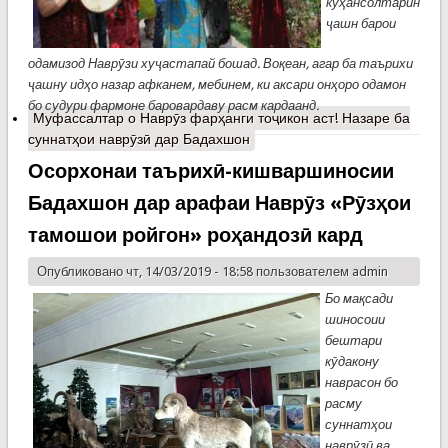
куҳансолтарин
ҷашн барои
одамизод Наврӯзи хуҷастапай бошад. Воқеан, агар ба таърихи
ҷашну идҳо назар афканем, мебинем, ки аксари онҳоро одамон
бо судури фармоне баровардаву расм кардаанд.
Муфассалтар
о Наврӯз фарҳанги тоҷикон аст! Назаре ба
суннатҳои наврӯзӣ дар Бадахшон
Осорхонаи таърихӣ-кишваршиносии
Бадахшон дар арафаи Наврӯз «Рӯзҳои
тамошои ройгон» роҳандозӣ кард
Опубликовано чт, 14/03/2019 - 18:58 пользователем
admin
Бо мақсади
шиносоии
бештари
кӯдакону
наврасон бо
расму
суннатҳои
наврӯзӣ ва