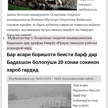
таърихи
пайдоиши ин
ҷашни бостонӣ маъмурияти Осорхонаи таърихӣ-
кишваршиносии Вилояти Мухтори Кӯҳистони Бадахшон
тасмим гирифт, ки барои кӯдакону наврасон тамошои ройгони
нигораҳо, мусаввараву муҷассамаҳои марбут ба Наврӯзро
баргузор намояд.
Муфассалтар
о Осорхонаи таърихӣ-кишваршиносии
Бадахшон дар арафаи Наврӯз «Рӯзҳои тамошои ройгон»
роҳандозӣ кард
Бар асари боришоти беисти барф дар
Бадахшон болопӯши 20 хонаи сокинон
хароб гардид
Опубликовано ср, 16/01/2019 - 18:07 пользователем
admin
Бар асари
боришоти беисти
барф дар
шабонарӯзи охир
дар ҳудуди