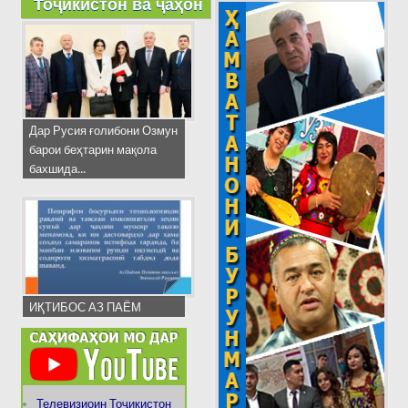
Тоҷикистон ва ҷаҳон
Дар Русия ғолибони Озмун
барои беҳтарин мақола
бахшида...
ИҚТИБОС АЗ ПАЁМ
Телевизиоин Тоҷикистон