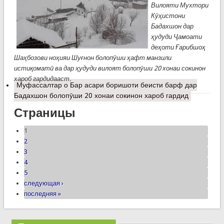
Вилояти Мухтори
Кӯҳистони
Бадахшон дар
ҳудуди Ҷамоати
деҳоти Ғарибшоҳ
Шаҳбозови ноҳияи Шуғнон болопӯши ҳафт манзили
истиқоматӣ ва дар ҳудуди вилоят болопӯши 20 хонаи сокинон
хароб гардидааст.
Муфассалтар
о Бар асари боришоти беисти барф дар
Бадахшон болопӯши 20 хонаи сокинон хароб гардид
Страницы
1
2
3
4
5
следующая ›
последняя »