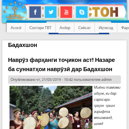
Асосӣ
Сохтори ТВТ
Ахбор
Сиёсат
Иқтисод
Фар
Бадахшон
Наврӯз фарҳанги тоҷикон аст! Назаре
ба суннатҳои наврӯзӣ дар Бадахшон
Опубликовано чт, 21/03/2019 - 10:42 пользователем
admin
Миёни тамоми
идҳое, ки дар
саросари
ҷаҳон ҷашн
гирифта
мешаванд,
шояд