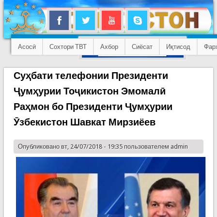
Асосӣ
Сохтори ТВТ
Ахбор
Сиёсат
Иқтисод
Фар
Суҳбати телефонии Президенти
Ҷумҳурии Тоҷикистон Эмомалӣ
Раҳмон бо Президенти Ҷумҳурии
Ӯзбекистон Шавкат Мирзиёев
Опубликовано вт, 24/07/2018 - 19:35 пользователем
admin