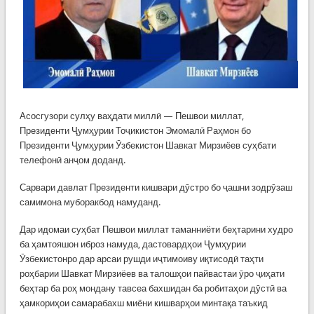
Асосгузори сулҳу ваҳдати миллӣ — Пешвои миллат,
Президенти Ҷумҳурии Тоҷикистон Эмомалӣ Раҳмон бо
Президенти Ҷумҳурии Ӯзбекистон Шавкат Мирзиёев суҳбати
телефонӣ анҷом доданд.
Сарвари давлат Президенти кишвари дӯстро бо ҷашни зодрӯзаш
самимона муборакбод намуданд.
Дар идомаи суҳбат Пешвои миллат таманниёти беҳтарини худро
ба ҳамтояшон иброз намуда, дастовардҳои Ҷумҳурии
Ӯзбекистонро дар арсаи рушди иҷтимоиву иқтисодӣ таҳти
роҳбарии Шавкат Мирзиёев ва талошҳои пайвастаи ӯро ҷиҳати
беҳтар ба роҳ мондану тавсеа бахшидан ба робитаҳои дӯстӣ ва
ҳамкориҳои самарабахш миёни кишварҳои минтақа таъкид