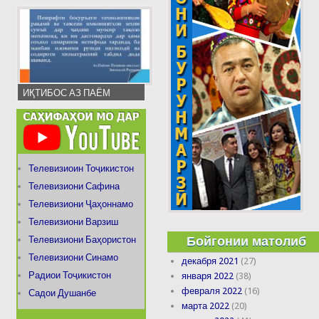
ИҚТИБОС АЗ ПАЁМ
Телевизиоин Тоҷикистон
Телевизиони Сафина
Телевизиони Ҷаҳоннамо
Телевизиони Варзиш
Бойгонии матолиб
Телевизиони Баҳористон
Телевизиони Синамо
декабря 2021
(27)
Радиои Тоҷикистон
января 2022
(38)
февраля 2022
(16)
Садои Душанбе
марта 2022
(20)