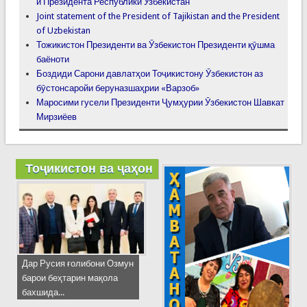
и Президента Республики Узбекистан
Joint statement of the President of Tajikistan and the President
of Uzbekistan
Тожикистон Президенти ва Ӯзбекистон Президенти қӯшма
баёноти
Боздиди Сарони давлатҳои Тоҷикистону Ӯзбекистон аз
бӯстонсаройи беруназшаҳрии «Варзоб»
Маросими гусели Президенти Ҷумҳурии Ӯзбекистон Шавкат
Мирзиёев
Тоҷикистон ва ҷаҳон
Дар Русия ғолибони Озмун
барои беҳтарин мақола
бахшида...