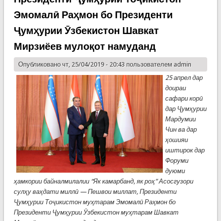
Эмомалӣ Раҳмон бо Президенти
Ҷумҳурии Ӯзбекистон Шавкат
Мирзиёев мулоқот намуданд
Опубликовано чт, 25/04/2019 - 20:43 пользователем
admin
25 апрел дар
доираи
сафари корӣ
дар Ҷумҳурии
Мардумии
Чин ва дар
ҳошияи
иштирок дар
Форуми
дуюми
ҳамкории байналмилалии “Як камарбанд, як роҳ” Асосгузори
сулҳу ваҳдати миллӣ — Пешвои миллат, Президенти
Ҷумҳурии Тоҷикистон муҳтарам Эмомалӣ Раҳмон бо
Президенти Ҷумҳурии Ӯзбекистон муҳтарам Шавкат