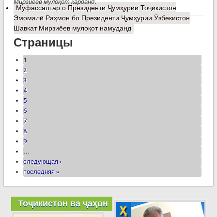
Мирзиёев мулоқот карданд.
Муфассалтар
о Президенти Ҷумҳурии Тоҷикистон
Эмомалӣ Раҳмон бо Президенти Ҷумҳурии Ӯзбекистон
Шавкат Мирзиёев мулоқот намуданд
Страницы
1
2
3
4
5
6
7
8
9
…
следующая ›
последняя »
Тоҷикистон ва ҷаҳон