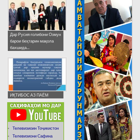
Дар Русия ғолибони Озмун
барои беҳтарин мақола
бахшида...
ИҚТИБОС АЗ ПАЁМ
Телевизиоин Тоҷикистон
Телевизиони Сафина