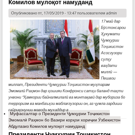
Комилов мулоқот намуданд
Опубликовано пт, 17/05/2019 - 13:47 пользователем
admin
17 май дар
Бӯстонсарои
Ҳукумати
Ҷумҳурии
Тоҷикистон
Асосгузори
сулҳу
ваҳдати
миллӣ —
Пешвои
миллат, Президенти Ҷумҳурии Тоҷикистон муҳтарам
Эмомалӣ Раҳмон дар ҳошияи Конфронси сатҳи баланд таҳти
унвони “Ҳамкории байналмилалӣ ва минтақавӣ дар мубориза бо
терроризм ва манбаъҳои маблағгузории он, аз ҷумла гардиши
ғайриқонунии маводи мухаддир в
Муфассалтар
о Президенти Ҷумҳурии Тоҷикистон
Эмомалӣ Раҳмон бо Вазири корҳои хориҷии Ӯзбекистон
Абдулазиз Комилов мулоқот намуданд
Президенти Ҷумҳурии Тоҷикистон