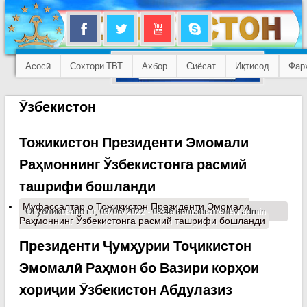
Асосӣ
Сохтори ТВТ
Ахбор
Сиёсат
Иқтисод
Фар
Ӯзбекистон
Тожикистон Президенти Эмомали
Раҳмоннинг Ўзбекистонга расмий
ташрифи бошланди
Муфассалтар
о Тожикистон Президенти Эмомали
Опубликовано пт, 03/06/2022 - 08:46 пользователем
admin
Раҳмоннинг Ўзбекистонга расмий ташрифи бошланди
Президенти Ҷумҳурии Тоҷикистон
Эмомалӣ Раҳмон бо Вазири корҳои
хориҷии Ӯзбекистон Абдулазиз