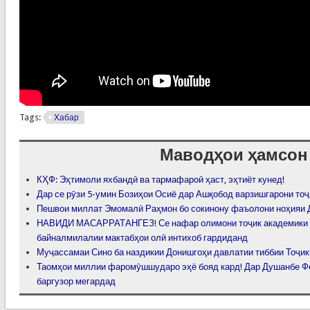
Tags:
Хабар
Маводҳои ҳамсон
КҲФ: Эҳтимоли яхбандӣ ва тармафароӣ ҳаст, эҳтиёт кунед!
Дар се рӯзи 5-умин Бозиҳои Осиё дар Ашқобод варзишгарони тоҷ
Пешвои миллат Эмомалӣ Раҳмон бо сокинону фаъолони ноҳияи 
НАВИДИ МАСАРРАТАНГЕЗ! Се нафар олимони тоҷик академики 
байналмилалии мактабҳои олӣ интихоб гардиданд
Муҷассамаи Сино ба наздикии Донишгоҳи давлатии тиббии Тоҷи
Таомҳои миллии фаромӯшшударо эҳё бояд кард! Дар Душанбе Ф
баргузор мегардад