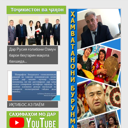
Тоҷикистон ва ҷаҳон
Дар Русия ғолибони Озмун
барои беҳтарин мақола
бахшида...
ИҚТИБОС АЗ ПАЁМ