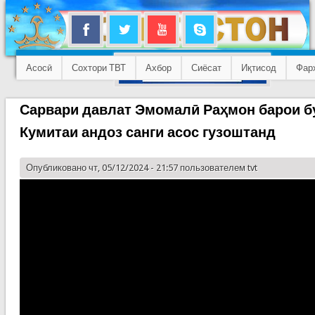
Асосӣ
Сохтори ТВТ
Ахбор
Сиёсат
Иқтисод
Фар
Сарвари давлат Эмомалӣ Раҳмон барои б
Кумитаи андоз санги асос гузоштанд
Опубликовано чт, 05/12/2024 - 21:57 пользователем
tvt