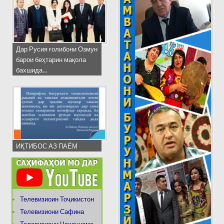
Дар Русия ғолибони Озмун
барои беҳтарин мақола
бахшида...
ИҚТИБОС АЗ ПАЁМ
Телевизиоин Тоҷикистон
Телевизиони Сафина