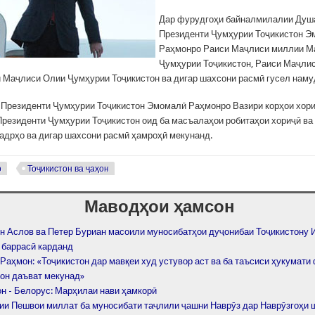
Дар фурудгоҳи байналмилалии Душ
Президенти Ҷумҳурии Тоҷикистон 
Раҳмонро Раиси Маҷлиси миллии М
Ҷумҳурии Тоҷикистон, Раиси Маҷли
 Маҷлиси Олии Ҷумҳурии Тоҷикистон ва дигар шахсони расмӣ гусел наму
 Президенти Ҷумҳурии Тоҷикистон Эмомалӣ Раҳмонро Вазири корҳои хори
резиденти Ҷумҳурии Тоҷикистон оид ба масъалаҳои робитаҳои хориҷӣ ва 
адрҳо ва дигар шахсони расмӣ ҳамроҳӣ мекунанд.
р
Тоҷикистон ва ҷаҳон
Маводҳои ҳамсон
н Аслов ва Петер Буриан масоили муносибатҳои дуҷонибаи Тоҷикистону 
 баррасӣ карданд
Раҳмон: «Тоҷикистон дар мавқеи худ устувор аст ва ба таъсиси ҳукумати
он даъват мекунад»
он - Белорус: Марҳилаи нави ҳамкорӣ
ии Пешвои миллат ба муносибати таҷлили ҷашни Наврӯз дар Наврӯзгоҳи 