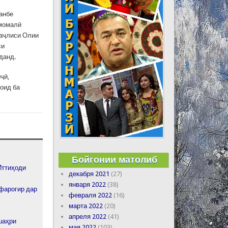
анбе
Эмомалӣ
аҷлиси Олии
си
данд.
ҷӣ,
оид ба
Бойгонии матолиб
Иттиҳоди
декабря 2021
(27)
января 2022
(38)
 фарогир дар
февраля 2022
(16)
марта 2022
(20)
апреля 2022
(41)
шаҳри
мая 2022
(103)