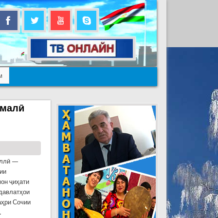
м
омалӣ
иллӣ —
ии
он ҷиҳати
 давлатҳои
аҳри Сочии
.