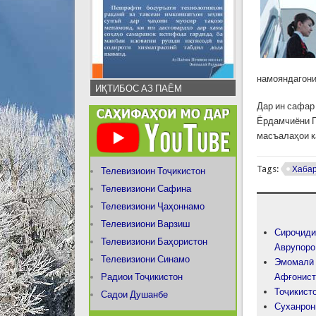
намояндагони
ИҚТИБОС АЗ ПАЁМ
Дар ин сафар
Ёрдамчиёни П
масъалаҳои к
Tags:
Хаба
Телевизиоин Тоҷикистон
Телевизиони Сафина
Телевизиони Ҷаҳоннамо
Телевизиони Варзиш
Сироҷиди
Телевизиони Баҳористон
Аврупоро
Телевизиони Синамо
Эмомалӣ 
Радиои Тоҷикистон
Афғонист
Тоҷикист
Садои Душанбе
Суханрон