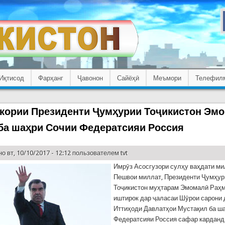
Иқтисод
Фарҳанг
Ҷавонон
Сайёҳӣ
Меъмори
Телефил
кории Президенти Ҷумҳурии Тоҷикистон Эм
ба шаҳри Сочии Федератсияи Россия
о вт, 10/10/2017 - 12:12 пользователем
tvt
Имрӯз Асосгузори сулҳу ваҳдати м
Пешвои миллат, Президенти Ҷумҳур
Тоҷикистон муҳтарам Эмомалӣ Раҳм
иштирок дар ҷаласаи Шӯрои сарони
Иттиҳоди Давлатҳои Мустақил ба ш
Федератсияи Россия сафар карданд