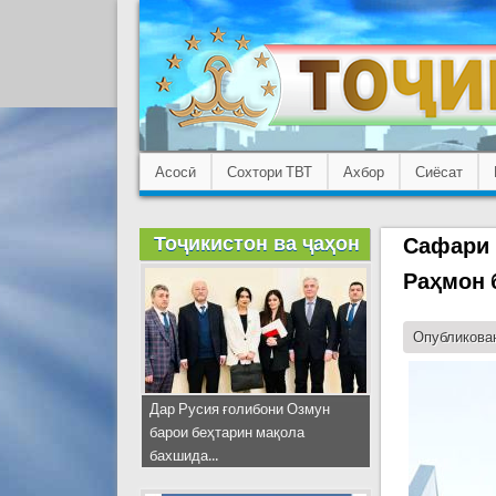
Асосӣ
Сохтори ТВТ
Ахбор
Сиёсат
Тоҷикистон ва ҷаҳон
Сафари 
Раҳмон 
Опубликован
Дар Русия ғолибони Озмун
барои беҳтарин мақола
бахшида...