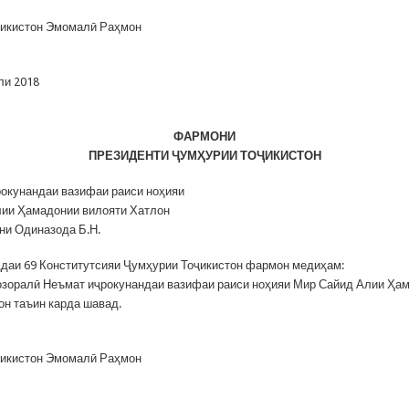
ҷикистон Эмомалӣ Раҳмон
ли 2018
ФАРМОНИ
ПРЕЗИДЕНТИ
Ҷ
УМҲУРИИ ТО
Ҷ
ИКИСТОН
рокунандаи вазифаи раиси ноҳияи
ии Ҳамадонии вилояти Хатлон
ни Одиназода Б.Н.
даи 69 Конститутсияи Ҷумҳурии Тоҷикистон фармон медиҳам:
зоралӣ Неъмат иҷрокунандаи вазифаи раиси ноҳияи Мир Сайид Алии Ҳа
он таъин карда шавад.
ҷикистон Эмомалӣ Раҳмон