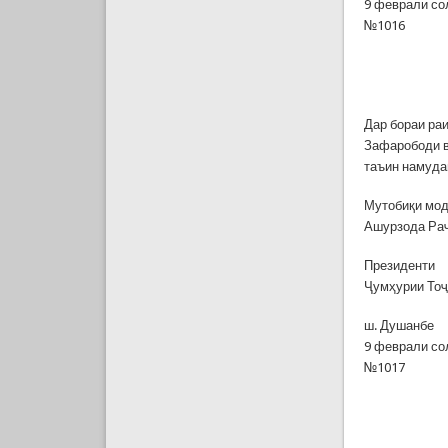
9 феврали со
№1016
Дар бораи ра
Зафарободи в
таъин намуда
Мутобиқи мод
Ашурзода Раҷ
Президенти
Ҷумҳурии То
ш. Душанбе
9 феврали со
№1017