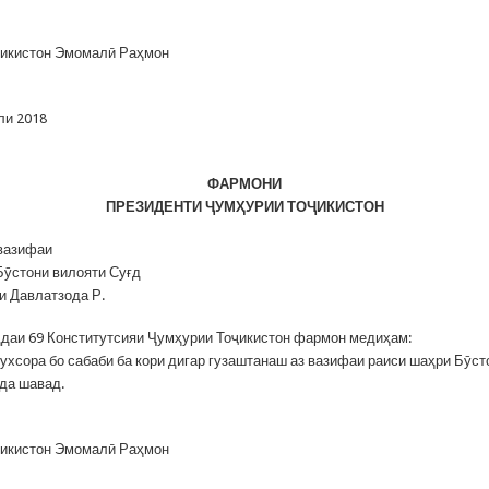
ҷикистон Эмомалӣ Раҳмон
ли 2018
ФАРМОНИ
ПРЕЗИДЕНТИ
Ҷ
УМҲУРИИ ТО
Ҷ
ИКИСТОН
 вазифаи
Бӯстони вилояти Суғд
и Давлатзода Р.
даи 69 Конститутсияи Ҷумҳурии Тоҷикистон фармон медиҳам:
ухсора бо сабаби ба кори дигар гузаштанаш аз вазифаи раиси шаҳри Бӯст
рда шавад.
ҷикистон Эмомалӣ Раҳмон