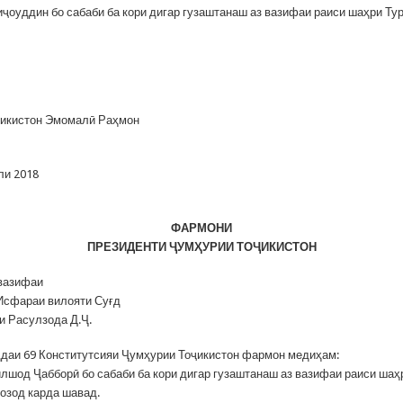
ҷоуддин бо сабаби ба кори дигар гузаштанаш аз вазифаи раиси шаҳри Ту
ҷикистон Эмомалӣ Раҳмон
ли 2018
ФАРМОНИ
ПРЕЗИДЕНТИ
Ҷ
УМҲУРИИ ТО
Ҷ
ИКИСТОН
 вазифаи
Исфараи вилояти Суғд
и Расулзода Д.Ҷ.
даи 69 Конститутсияи Ҷумҳурии Тоҷикистон фармон медиҳам:
лшод Ҷабборӣ бо сабаби ба кори дигар гузаштанаш аз вазифаи раиси ша
 озод карда шавад.