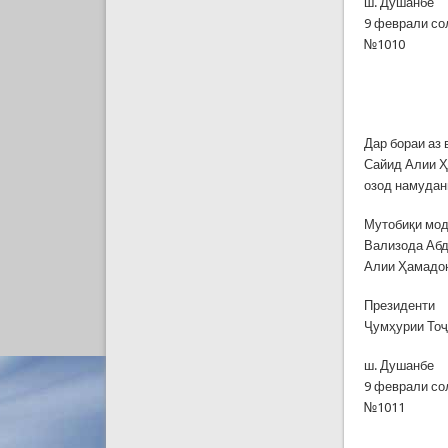
ш. Душанбе
9 феврали со
№1010
Дар бораи аз
Сайид Алии Ҳ
озод намудан
Мутобиқи мод
Вализода Абд
Алии Ҳамадон
Президенти
Ҷумҳурии То
ш. Душанбе
9 феврали со
№1011