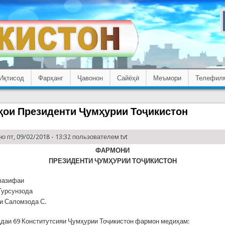
Иқтисод
Фарҳанг
Ҷавонон
Сайёҳӣ
Меъмори
Телефил
ои Президенти Ҷумҳурии Тоҷикистон
о пт, 09/02/2018 - 13:32 пользователем
tvt
ФАРМОНИ
ПРЕЗИДЕНТИ
Ҷ
УМҲУРИИ ТО
Ҷ
ИКИСТОН
 вазифаи
Турсунзода
и Саломзода С.
даи 69 Конститутсияи Ҷумҳурии Тоҷикистон фармон медиҳам: