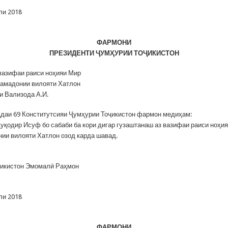
ли 2018
ФАРМОНИ
ПРЕЗИДЕНТИ
Ҷ
УМҲУРИИ ТО
Ҷ
ИКИСТОН
 вазифаи раиси ноҳияи Мир
амадонии вилояти Хатлон
и Вализода А.И.
даи 69 Конститутсияи Ҷумҳурии Тоҷикистон фармон медиҳам:
уқодир Исуф бо сабаби ба кори дигар гузаштанаш аз вазифаи раиси ноҳи
ии вилояти Хатлон озод карда шавад.
ҷикистон Эмомалӣ Раҳмон
ли 2018
ФАРМОНИ