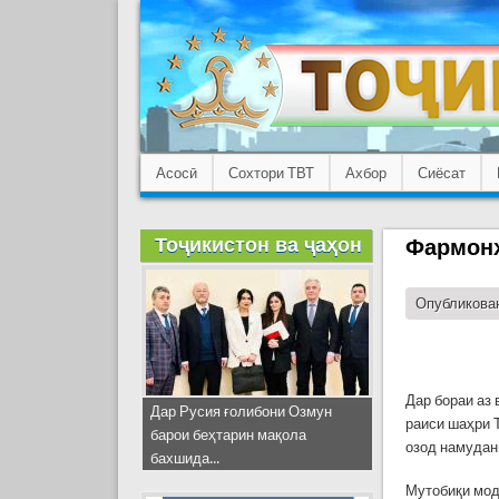
Асосӣ
Сохтори ТВТ
Ахбор
Сиёсат
Тоҷикистон ва ҷаҳон
Фармонҳ
Опубликован
Дар бораи аз
Дар Русия ғолибони Озмун
раиси шаҳри 
барои беҳтарин мақола
озод намудан
бахшида...
Мутобиқи мод