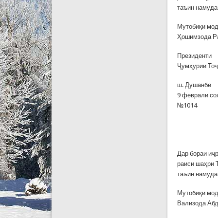
таъин намуда
Мутобиқи мод
Ҳошимзода Ра
Президенти
Ҷумҳурии То
ш. Душанбе
9 феврали со
№1014
Дар бораи иҷ
раиси шаҳри 
таъин намуда
Мутобиқи мод
Вализода Абд