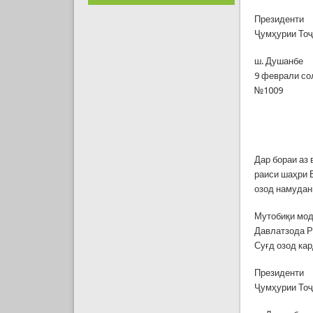
Президенти
Ҷумҳурии То
ш. Душанбе
9 феврали со
№1009
Дар бораи аз
раиси шаҳри 
озод намудан
Мутобиқи мод
Давлатзода Р
Суғд озод ка
Президенти
Ҷумҳурии То