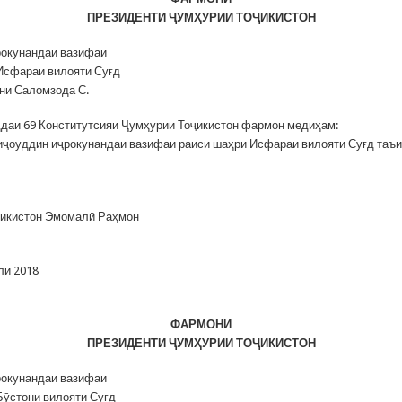
ПРЕЗИДЕНТИ
Ҷ
УМҲУРИИ ТО
Ҷ
ИКИСТОН
рокунандаи вазифаи
Исфараи вилояти Суғд
ни Саломзода С.
даи 69 Конститутсияи Ҷумҳурии Тоҷикистон фармон медиҳам:
ҷоуддин иҷрокунандаи вазифаи раиси шаҳри Исфараи вилояти Суғд таъи
ҷикистон Эмомалӣ Раҳмон
ли 2018
ФАРМОНИ
ПРЕЗИДЕНТИ
Ҷ
УМҲУРИИ ТО
Ҷ
ИКИСТОН
рокунандаи вазифаи
Бӯстони вилояти Суғд