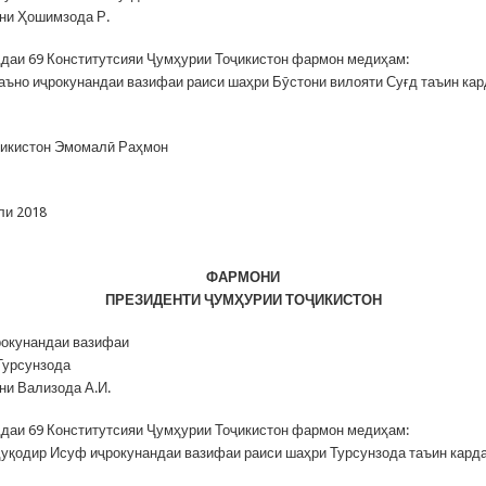
ни Ҳошимзода Р.
даи 69 Конститутсияи Ҷумҳурии Тоҷикистон фармон медиҳам:
ъно иҷрокунандаи вазифаи раиси шаҳри Бӯстони вилояти Суғд таъин кар
ҷикистон Эмомалӣ Раҳмон
ли 2018
ФАРМОНИ
ПРЕЗИДЕНТИ
Ҷ
УМҲУРИИ ТО
Ҷ
ИКИСТОН
рокунандаи вазифаи
Турсунзода
ни Вализода А.И.
даи 69 Конститутсияи Ҷумҳурии Тоҷикистон фармон медиҳам:
уқодир Исуф иҷрокунандаи вазифаи раиси шаҳри Турсунзода таъин кард