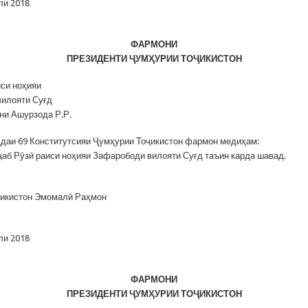
ли 2018
ФАРМОНИ
ПРЕЗИДЕНТИ
Ҷ
УМҲУРИИ ТО
Ҷ
ИКИСТОН
иси ноҳияи
илояти Суғд
ни Ашурзода Р.Р.
даи 69 Конститутсияи Ҷумҳурии Тоҷикистон фармон медиҳам:
аб Рӯзӣ раиси ноҳияи Зафарободи вилояти Суғд таъин карда шавад.
ҷикистон Эмомалӣ Раҳмон
ли 2018
ФАРМОНИ
ПРЕЗИДЕНТИ
Ҷ
УМҲУРИИ ТО
Ҷ
ИКИСТОН