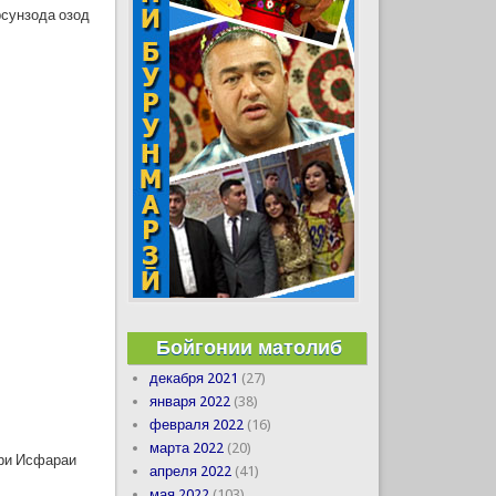
рсунзода озод
Бойгонии матолиб
декабря 2021
(27)
января 2022
(38)
февраля 2022
(16)
марта 2022
(20)
ҳри Исфараи
апреля 2022
(41)
мая 2022
(103)