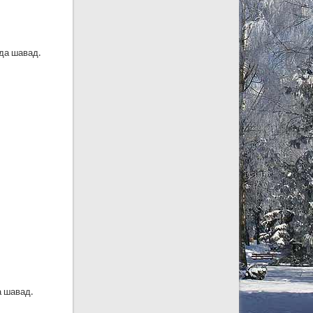
да шавад.
а шавад.