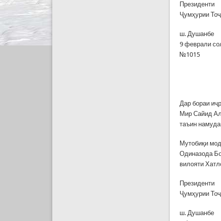
Президенти
Ҷумҳурии То
ш. Душанбе
9 феврали со
№1015
Дар бораи иҷ
Мир Сайид Ал
таъин намуда
Мутобиқи мод
Одиназода Бо
вилояти Хатл
Президенти
Ҷумҳурии То
ш. Душанбе