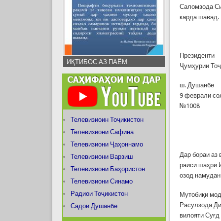
Саломзода Си
карда шавад.
Президенти
ИҚТИБОС АЗ ПАЁМ
Ҷумҳурии То
ш. Душанбе
9 феврали со
№1008
Телевизиоин Тоҷикистон
Телевизиони Сафина
Телевизиони Ҷаҳоннамо
Дар бораи аз
Телевизиони Варзиш
раиси шаҳри 
Телевизиони Баҳористон
озод намудан
Телевизиони Синамо
Радиои Тоҷикистон
Мутобиқи мод
Расулзода Ди
Садои Душанбе
вилояти Суғд