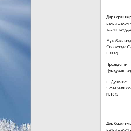
Дар бораи иҷ
раиси шаҳри 
таъин намуда
Мутобиқи мод
Саломзода Си
шавад.
Президенти
Ҷумҳурии То
ш. Душанбе
9 феврали со
№1013
Дар бораи иҷ
раиси шаҳри 