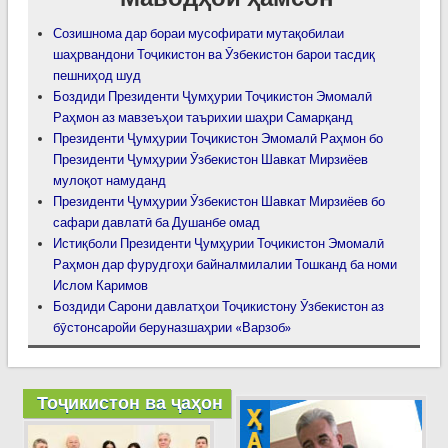
Созишнома дар бораи мусофирати мутақобилаи
шаҳрвандони Тоҷикистон ва Ӯзбекистон барои тасдиқ
пешниҳод шуд
Боздиди Президенти Ҷумҳурии Тоҷикистон Эмомалӣ
Раҳмон аз мавзеъҳои таърихии шаҳри Самарқанд
Президенти Ҷумҳурии Тоҷикистон Эмомалӣ Раҳмон бо
Президенти Ҷумҳурии Ӯзбекистон Шавкат Мирзиёев
мулоқот намуданд
Президенти Ҷумҳурии Ӯзбекистон Шавкат Мирзиёев бо
сафари давлатӣ ба Душанбе омад
Истиқболи Президенти Ҷумҳурии Тоҷикистон Эмомалӣ
Раҳмон дар фурудгоҳи байналмилалии Тошканд ба номи
Ислом Каримов
Боздиди Сарони давлатҳои Тоҷикистону Ӯзбекистон аз
бӯстонсаройи беруназшаҳрии «Варзоб»
Тоҷикистон ва ҷаҳон