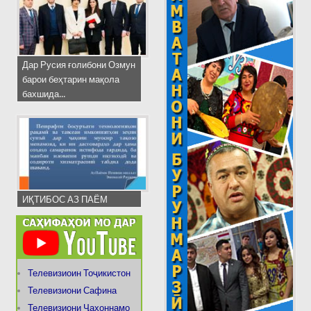
Дар Русия ғолибони Озмун
барои беҳтарин мақола
бахшида...
ИҚТИБОС АЗ ПАЁМ
Телевизиоин Тоҷикистон
Телевизиони Сафина
Телевизиони Ҷаҳоннамо