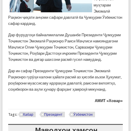
муҳтарам
Эмомалӣ
Раҳмон ҷиҳати анҷоми сафари давлатӣ ба Ҷумҳурии Ӯзбекистон
сафар карданд.
Дар фурудгоҳи байналмилалии Душанбе Президенти Ҷумҳурии
Тоҷикистон Эмомалӣ Раҳмонро Раиси Маҷлиси намояндагони
Маҷлиси Олии Ҷумҳурии Тоҷикистон, Сарвазири Ҷумҳурии
Тоҷикистон, Роҳбари Дастгоҳи иҷроияи Президенти Ҷумҳурии
Тоҷикистон ва дигар шахсони расмӣ гусел намуданд.
Дар ин сафар Президенти Ҷумҳурии Тоҷикистон Эмомалӣ
Раҳмонро гурӯҳи калони ҳайати расмӣ аз ҳисоби аъзои Ҳукумат,
роҳбарони муассисаву идораҳои давлатӣ, раисони вилоятҳо,
соҳибкорон ва аҳли ҳунару фарҳанг ҳамроҳӣ мекунанд.
АМИТ «Ховар»
Tags:
Хабар
Президент
Ӯзбекистон
Маводҳои ҳамсон