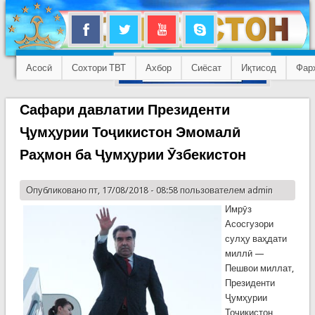
Асосӣ
Сохтори ТВТ
Ахбор
Сиёсат
Иқтисод
Фар
Сафари давлатии Президенти
Ҷумҳурии Тоҷикистон Эмомалӣ
Раҳмон ба Ҷумҳурии Ӯзбекистон
Опубликовано пт, 17/08/2018 - 08:58 пользователем
admin
Имрӯз
Асосгузори
сулҳу ваҳдати
миллӣ —
Пешвои миллат,
Президенти
Ҷумҳурии
Тоҷикистон