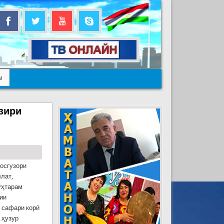
м
зири
осгузори
лат,
уҳтарам
ии
о сафари корӣ
 ҳузур