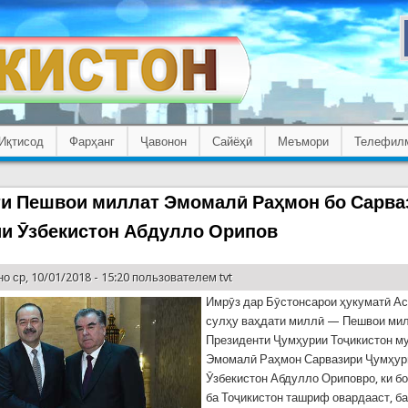
Иқтисод
Фарҳанг
Ҷавонон
Сайёҳӣ
Меъмори
Телефил
и Пешвои миллат Эмомалӣ Раҳмон бо Сарва
и Ӯзбекистон Абдулло Орипов
о ср, 10/01/2018 - 15:20 пользователем
tvt
Имрӯз дар Бӯстонсарои ҳукуматӣ Ас
сулҳу ваҳдати миллӣ — Пешвои мил
Президенти Ҷумҳурии Тоҷикистон м
Эмомалӣ Раҳмон Сарвазири Ҷумҳур
Ӯзбекистон Абдулло Ориповро, ки б
ба Тоҷикистон ташриф овардааст, ба