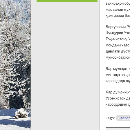
захираҳои обу
масъалаи муҳ
ҳамгироии бе
Баргузории Р
Ҷумҳурии Ӯзб
Тоҷикистону 
мондани хатс
давлати дӯсту
муносибатҳои
Дар мулоқот 
минтақа ва ҷ
қарор дода ш
Ҳар ду ҷониб
Ӯзбекистон д
қарордодию ҳ
Tags:
Хаба