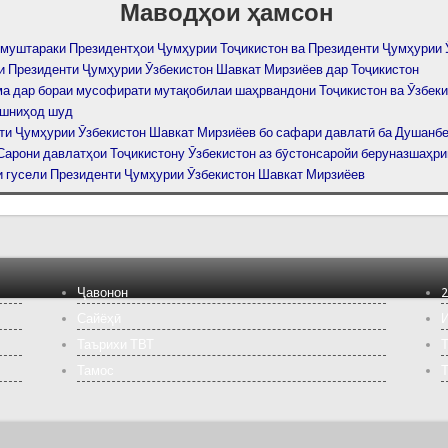
Маводҳои ҳамсон
 муштараки Президентҳои Ҷумҳурии Тоҷикистон ва Президенти Ҷумҳурии 
и Президенти Ҷумҳурии Ӯзбекистон Шавкат Мирзиёев дар Тоҷикистон
а дар бораи мусофирати мутақобилаи шаҳрвандони Тоҷикистон ва Ӯзбеки
ешниҳод шуд
ти Ҷумҳурии Ӯзбекистон Шавкат Мирзиёев бо сафари давлатӣ ба Душанб
Сарони давлатҳои Тоҷикистону Ӯзбекистон аз бӯстонсаройи беруназшаҳри
 гусели Президенти Ҷумҳурии Ӯзбекистон Шавкат Мирзиёев
Ҷавонон
2
Сайёҳӣ
И
Таърихи ТВТ
Т
Тамос