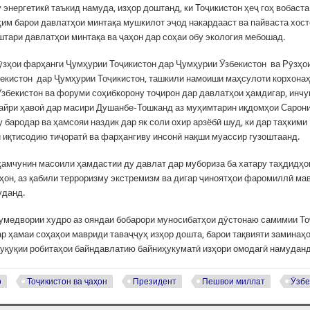
 энергетикӣ таъкид намуда, изҳор доштанд, ки Тоҷикистон ҳеҷ гоҳ вобаста
им барои давлатҳои минтақа мушкилот эҷод накардааст ва пайваста хос
штари давлатҳои минтақа ва ҷаҳон дар соҳаи обу экология мебошад.
ӯзҳои фарҳанги Ҷумҳурии Тоҷикистон дар Ҷумҳурии Ӯзбекистон ва Рӯзҳо
екистон дар Ҷумҳурии Тоҷикистон, ташкили намоиши маҳсулоти корхонаҳ
Ӯзбекистон ва форуми соҳибкорону тоҷирон дар давлатҳои ҳамдигар, инчу
айри ҳавоӣ дар масири Душанбе-Тошканд аз муҳимтарин иқдомҳои Сарони
 бародар ва ҳамсояи наздик дар як соли охир арзёбӣ шуд, ки дар таҳкими
 иқтисодию тиҷоратӣ ва фарҳангиву инсонӣ нақши муассир гузоштаанд.
ҳамчунин масоили ҳамдастии ду давлат дар мубориза ба хатару таҳдидҳ
аҳон, аз қабили терроризму экстремизм ва дигар ҷиноятҳои фаромиллӣ ма
уданд.
 умедвории худро аз ояндаи бобарори муносибатҳои дӯстонаю самимии Т
ар ҳамаи соҳаҳои мавриди таваҷҷуҳ изҳор дошта, барои тақвияти заминаҳ
уқуқии робитаҳои байндавлатию байниҳукуматӣ изҳори омодагӣ намуданд
р
Тоҷикистон ва ҷаҳон
Президент
Пешвои миллат
Ӯзбе