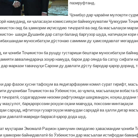
пазируфтанд.
Ҷонибҳо дар ҷараёни мулоқоти суд
орӣ намуданд, ки ҷаласаҳои комиссияҳои байниҳукуматии Ҷумҳурии Тоҷи
екистон оид ба ҳамкории иқтисодию тиҷоратӣ ва оид ба масъалаҳои марз
икистон- шаҳри Душанбе дар сатҳи баланд баргузор шуда, натиҷаҳои кори
мбахшандаи муносибатҳои дӯстонаю самимии ду ҳамсоядавлат мегардан
д, ки ҷониби Тоҷикистон ба рушду густариши бештари муносибатҳои байни
ҳамияти аввалиндараҷа зоҳир намуда, барои дар оянда ба сатҳу сифати н
и дар маркази таваҷҷуҳи Сарони ду давлати дӯсту бародар қарор доранд, 
 ки дар фазои ҳусни тафоҳум ва якдигарфаҳмии комил сурат гирифт, мас
ити дуҷонибаи Тоҷикистон ва Ӯзбекистон, аз ҷумла, масъалаҳои вобаста 
 тиҷоратӣ, содагардонии низоми рафтуомади шаҳрвандон, коҳиш додани
у маҳсулот, барқарорсозии роҳҳои оҳани мавҷуда, поксозии минтақаҳои
аи сарҳад, ифтитоҳи гузаргоҳҳои мавҷудаи сарҳадӣ ва ҳалли дигар мас
арзи давлатӣ мавриди баррасӣ қарор дода шуд.
ат муҳтарам Эмомалӣ Раҳмон ҳамчунин омодагию ҳавасмандии ҷониби Т
ти ҳамкории байнидавлатӣ бо Ӯзбекистон дар масъалаи истифодаи баман