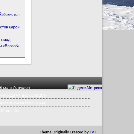
Ӯзбекистон
стон барои
е омад
и «Варзоб»
6 соли Истиқлол
қтисоди ҶТ дар соли 2017
елевизион ва тамошобин
ТВТ онлайн
Theme Originally Created by
TVT