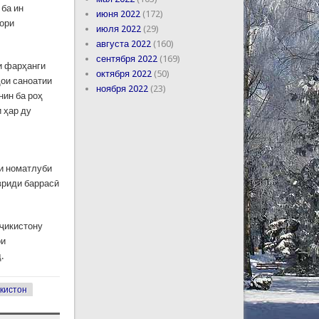
 ба ин
июня 2022
(172)
тори
июля 2022
(29)
августа 2022
(160)
сентября 2022
(169)
и фарҳанги
октября 2022
(50)
ои саноатии
ноября 2022
(23)
нин ба роҳ
 ҳар ду
ои номатлуби
вриди баррасӣ
оҷикистону
ои
.
кистон