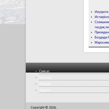
Изҳороти
Истиқбол
Созишном
тасдиқ п
Президен
Боздиди 
Маросими
Сиёсат
Иқтисод
Фарҳанг
Фароғат
Copyright © 2026,