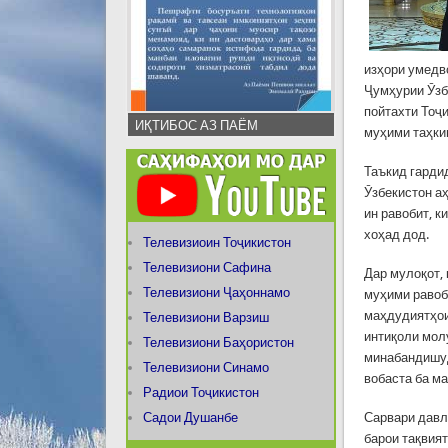
изҳори умедв
Ҷумҳурии Ӯзб
пойтахти Тоҷ
ИҚТИБОС АЗ ПАЁМ
муҳими таҳки
Таъкид гарди
Ӯзбекистон а
ин равобит, к
хоҳад дод.
Телевизиоин Тоҷикистон
Телевизиони Сафина
Дар мулоқот,
Телевизиони Ҷаҳоннамо
муҳими равоб
маҳдудиятҳои
Телевизиони Варзиш
интиқоли мол
Телевизиони Баҳористон
минабандишуд
Телевизиони Синамо
вобаста ба м
Радиои Тоҷикистон
Садои Душанбе
Сарвари давл
барои тақвия