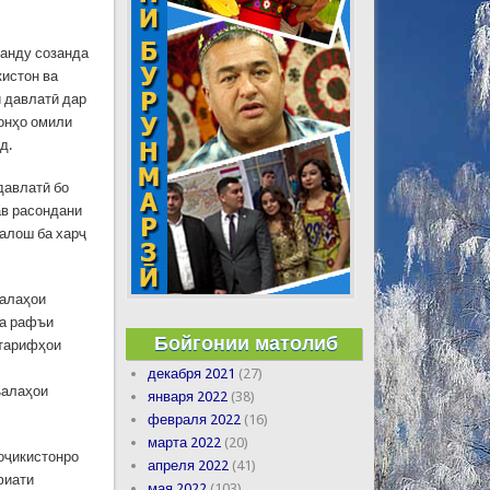
манду созанда
кистон ва
и давлатӣ дар
 онҳо омили
д.
давлатӣ бо
ав расондани
талош ба харҷ
ъалаҳои
ба рафъи
Бойгонии матолиб
 тарифҳои
декабря 2021
(27)
ъалаҳои
января 2022
(38)
февраля 2022
(16)
марта 2022
(20)
оҷикистонро
апреля 2022
(41)
фиати
мая 2022
(103)