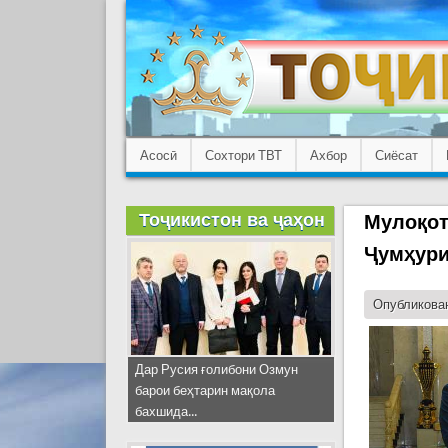
Асосӣ
Сохтори ТВТ
Ахбор
Сиёсат
Тоҷикистон ва ҷаҳон
Мулоқот
Ҷумҳури
Опубликован
Дар Русия ғолибони Озмун
барои беҳтарин мақола
бахшида...