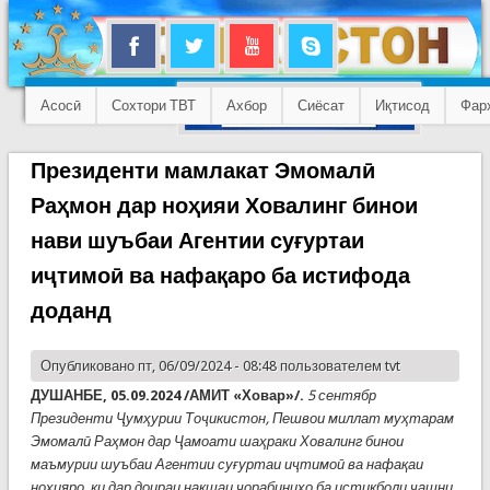
Асосӣ
Сохтори ТВТ
Ахбор
Сиёсат
Иқтисод
Фар
Президенти мамлакат Эмомалӣ
Раҳмон дар ноҳияи Ховалинг бинои
нави шуъбаи Агентии суғуртаи
иҷтимоӣ ва нафақаро ба истифода
доданд
Опубликовано пт, 06/09/2024 - 08:48 пользователем
tvt
ДУШАНБЕ, 05.09.2024 /АМИТ «Ховар»/.
5 сентябр
Президенти Ҷумҳурии Тоҷикистон, Пешвои миллат муҳтарам
Эмомалӣ Раҳмон дар Ҷамоати шаҳраки Ховалинг бинои
маъмурии шуъбаи Агентии суғуртаи иҷтимоӣ ва нафақаи
ноҳияро, ки дар доираи нақшаи чорабиниҳо ба истиқболи ҷашни