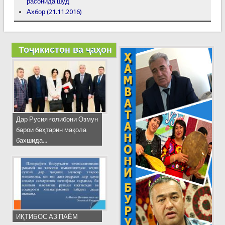
расонида шуд
Ахбор (21.11.2016)
Тоҷикистон ва ҷаҳон
Дар Русия ғолибони Озмун
барои беҳтарин мақола
бахшида...
ИҚТИБОС АЗ ПАЁМ