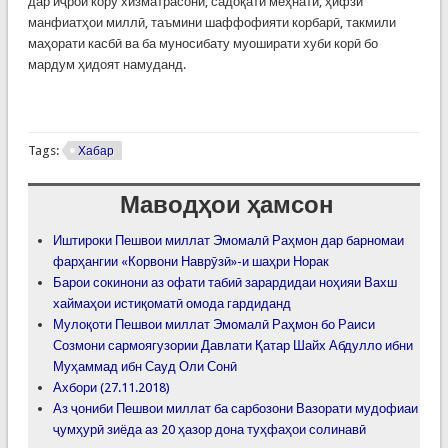
дар иҷрои кору хизматрасонӣ, садоқати меҳнатӣ, ҳифзи
манфиатҳои миллӣ, таъмини шаффофияти корбарӣ, такмили
маҳорати касбӣ ва ба муносибату муоширати хуби корӣ бо
мардум ҳидоят намуданд.
Tags:
Хабар
Маводҳои ҳамсон
Иштироки Пешвои миллат Эмомалӣ Раҳмон дар барномаи
фарҳангии «Корвони Наврӯзӣ»-и шаҳри Норак
Барои сокинони аз офати табиӣ зарардидаи ноҳияи Вахш
хаймаҳои истиқоматӣ омода гардиданд
Мулоқоти Пешвои миллат Эмомалӣ Раҳмон бо Раиси
Созмони сармоягузории Давлати Қатар Шайх Абдулло ибни
Муҳаммад ибн Сауд Оли Сонӣ
Ахбори (27.11.2018)
Аз ҷониби Пешвои миллат ба сарбозони Вазорати мудофиаи
ҷумҳурӣ зиёда аз 20 ҳазор дона туҳфаҳои солинавӣ