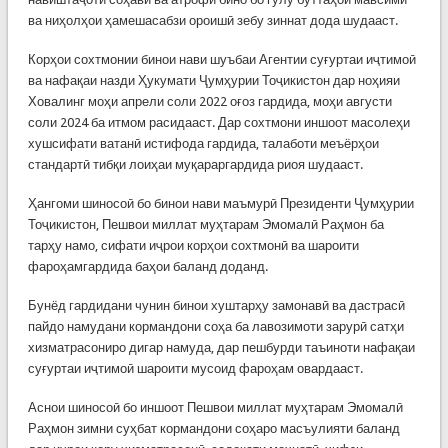
ва ниҳолҳои ҳамешасабзи ороишӣ зебу зиннат дода шудааст.
Корҳои сохтмонии бинои нави шуъбаи Агентии суғуртаи иҷтимоӣ
ва нафақаи назди Ҳукумати Ҷумҳурии Тоҷикистон дар ноҳияи
Ховалинг моҳи апрели соли 2022 оғоз гардида, моҳи августи
соли 2024 ба итмом расидааст. Дар сохтмони иншоот масолеҳи
хушсифати ватанӣ истифода гардида, талаботи меъёрҳои
стандартӣ тибқи лоиҳаи муқараргардида риоя шудааст.
Ҳангоми шиносоӣ бо бинои нави маъмурӣ Президенти Ҷумҳурии
Тоҷикистон, Пешвои миллат муҳтарам Эмомалӣ Раҳмон ба
тарҳу намо, сифати иҷрои корҳои сохтмонӣ ва шароити
фароҳамгардида баҳои баланд доданд.
Бунёд гардидани чунин бинои хуштарҳу замонавӣ ва дастрасӣ
пайдо намудани кормандони соҳа ба лавозимоти зарурӣ сатҳи
хизматрасониро дигар намуда, дар пешбурди таъиноти нафақаи
суғуртаи иҷтимоӣ шароити мусоид фароҳам овардааст.
Аснои шиносоӣ бо иншоот Пешвои миллат муҳтарам Эмомалӣ
Раҳмон зимни суҳбат кормандони соҳаро масъулияти баланд