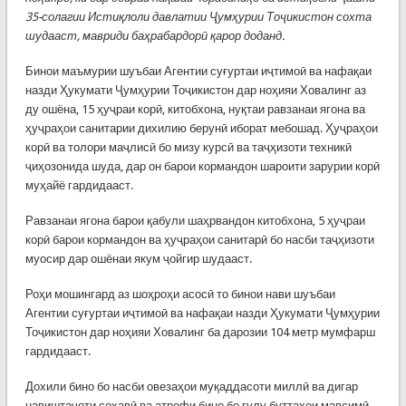
35-солагии Истиқлоли давлатии Ҷумҳурии Тоҷикистон сохта
шудааст, мавриди баҳрабардорӣ қарор доданд.
Бинои маъмурии шуъбаи Агентии суғуртаи иҷтимоӣ ва нафақаи
назди Ҳукумати Ҷумҳурии Тоҷикистон дар ноҳияи Ховалинг аз
ду ошёна, 15 ҳуҷраи корӣ, китобхона, нуқтаи равзанаи ягона ва
ҳуҷраҳои санитарии дихилию берунӣ иборат мебошад. Ҳуҷраҳои
корӣ ва толори маҷлисӣ бо мизу курсӣ ва таҷҳизоти техникӣ
ҷиҳозонида шуда, дар он барои кормандон шароити зарурии корӣ
муҳайё гардидааст.
Равзанаи ягона барои қабули шаҳрвандон китобхона, 5 ҳуҷраи
корӣ барои кормандон ва ҳуҷраҳои санитарӣ бо насби таҷҳизоти
муосир дар ошёнаи якум ҷойгир шудааст.
Роҳи мошингард аз шоҳроҳи асосӣ то бинои нави шуъбаи
Агентии суғуртаи иҷтимоӣ ва нафақаи назди Ҳукумати Ҷумҳурии
Тоҷикистон дар ноҳияи Ховалинг ба дарозии 104 метр мумфарш
гардидааст.
Дохили бино бо насби овезаҳои муқаддасоти миллӣ ва дигар
навиштаҷоти соҳавӣ ва атрофи бино бо гулу буттаҳои мавсимӣ