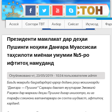
Асосӣ
Сохтори ТВТ
Ахбор
Сиёсат
Иқтисод
Фар
Президенти мамлакат дар деҳаи
Пушинги ноҳияи Данғара Муассисаи
таҳсилоти миёнаи умумии №5-ро
ифтитоҳ намуданд
Опубликовано чт, 23/05/2019 - 10:34 пользователем
admin
Баъди мавриди баҳрабардорӣ қарор додани роҳи мошингарди
“Данғара — Пушинг” Сарвари давлат муҳтарам Эмомалӣ
Раҳмон дар маркази деҳаи Пушинг дигар иншоотро, ки аз
тарафи сокинони ватанпарвари он сохта шудааст, ифтитоҳ
карданд.