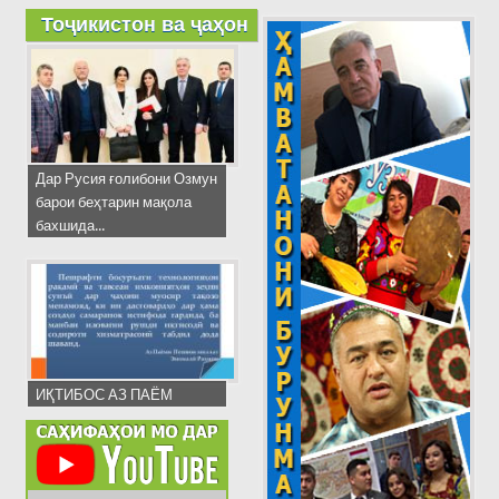
Тоҷикистон ва ҷаҳон
Дар Русия ғолибони Озмун
барои беҳтарин мақола
бахшида...
ИҚТИБОС АЗ ПАЁМ