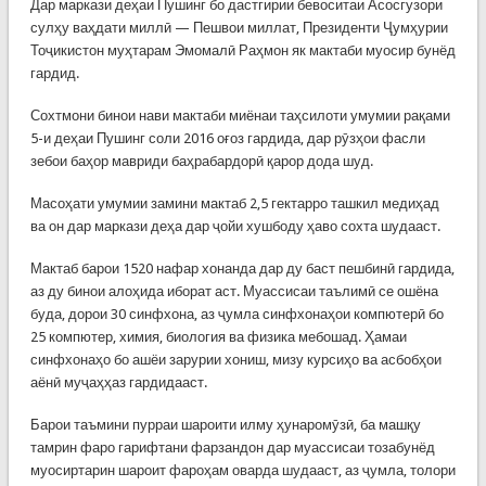
Дар маркази деҳаи Пушинг бо дастгирии бевоситаи Асосгузори
сулҳу ваҳдати миллӣ — Пешвои миллат, Президенти Ҷумҳурии
Тоҷикистон муҳтарам Эмомалӣ Раҳмон як мактаби муосир бунёд
гардид.
Сохтмони бинои нави мактаби миёнаи таҳсилоти умумии рақами
5-и деҳаи Пушинг соли 2016 оғоз гардида, дар рӯзҳои фасли
зебои баҳор мавриди баҳрабардорӣ қарор дода шуд.
Масоҳати умумии замини мактаб 2,5 гектарро ташкил медиҳад
ва он дар маркази деҳа дар ҷойи хушбоду ҳаво сохта шудааст.
Мактаб барои 1520 нафар хонанда дар ду баст пешбинӣ гардида,
аз ду бинои алоҳида иборат аст. Муассисаи таълимӣ се ошёна
буда, дорои 30 синфхона, аз ҷумла синфхонаҳои компютерӣ бо
25 компютер, химия, биология ва физика мебошад. Ҳамаи
синфхонаҳо бо ашёи зарурии хониш, мизу курсиҳо ва асбобҳои
аёнӣ муҷаҳҳаз гардидааст.
Барои таъмини пурраи шароити илму ҳунаромӯзӣ, ба машқу
тамрин фаро гарифтани фарзандон дар муассисаи тозабунёд
муосиртарин шароит фароҳам оварда шудааст, аз ҷумла, толори