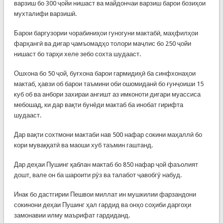
варзиш бо 300 ҷойи нишаст ва майдончаи варзиш барои бозиҳои
мухталифи варзишӣ.
Барои баргузории чорабиниҳои гуногуни мактабӣ, маҳфилҳои
фарҳангӣ ва дигар ҷамъомадҳо толори маҷлис бо 250 ҷойи
нишаст бо тарҳи хеле зебо сохта шудааст.
Ошхона бо 50 ҷой, буғхона барои гармидиҳӣ ба синфхонаҳои
мактаб, ҳавзи об барои таъмини оби ошомиданӣ бо ғунҷоиши 15
куб об ва анбори захираи ангишт аз имконоти дигари муассиса
мебошад, ки дар вақти бунёди мактаб ба инобат гирифта
шудааст.
Дар вақти сохтмони мактаби нав 500 нафар сокини маҳаллӣ бо
кори муваққатӣ ва маоши хуб таъмин гаштанд.
Дар деҳаи Пушинг қаблан мактаб бо 850 нафар ҷой фаъолият
дошт, вале он ба шароити рӯз ва талабот ҷавобгӯ набуд.
Инак бо дастгирии Пешвои миллат ин мушкилии фарзандони
сокинони деҳаи Пушинг ҳал гардид ва онҳо соҳиби даргоҳи
замонавии илму маърифат гардиданд.