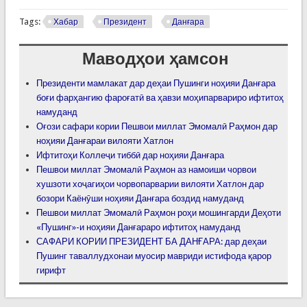
Tags:
Хабар
Президент
Данғара
Маводҳои ҳамсон
Президенти мамлакат дар деҳаи Пушинги ноҳияи Данғара
боғи фарҳангию фароғатӣ ва ҳавзи моҳипарвариро ифтитоҳ
намуданд
Оғози сафари кории Пешвои миллат Эмомалӣ Раҳмон дар
ноҳияи Данғараи вилояти Хатлон
Ифтитоҳи Коллеҷи тиббӣ дар ноҳияи Данғара
Пешвои миллат Эмомалӣ Раҳмон аз намоиши чорвои
хушзоти хоҷагиҳои чорвопарварии вилояти Хатлон дар
бозори Каёнӯши ноҳияи Данғара боздид намуданд
Пешвои миллат Эмомалӣ Раҳмон роҳи мошингарди Деҳоти
«Пушинг»-и ноҳияи Данғараро ифтитоҳ намуданд
САФАРИ КОРИИ ПРЕЗИДЕНТ БА ДАНҒАРА: дар деҳаи
Пушинг таваллудхонаи муосир мавриди истифода қарор
гирифт