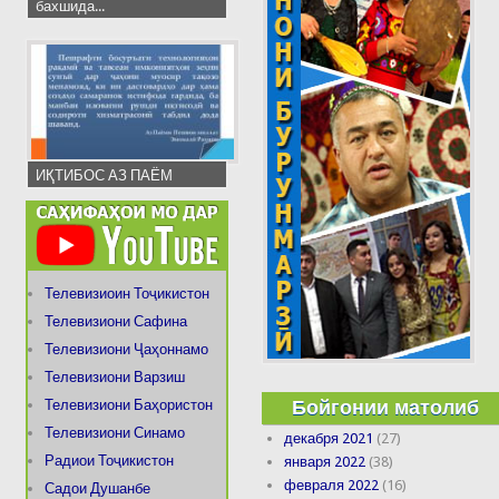
бахшида...
ИҚТИБОС АЗ ПАЁМ
Телевизиоин Тоҷикистон
Телевизиони Сафина
Телевизиони Ҷаҳоннамо
Телевизиони Варзиш
Бойгонии матолиб
Телевизиони Баҳористон
Телевизиони Синамо
декабря 2021
(27)
Радиои Тоҷикистон
января 2022
(38)
февраля 2022
(16)
Садои Душанбе