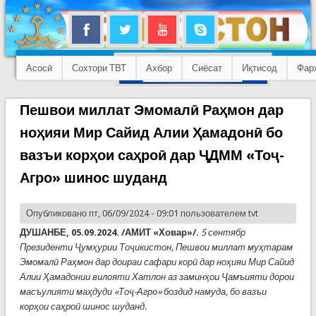
Асосӣ
Сохтори ТВТ
Ахбор
Сиёсат
Иқтисод
Фар
Пешвои миллат Эмомалӣ Раҳмон дар
ноҳияи Мир Сайид Алии Ҳамадонӣ бо
вазъи корҳои саҳроӣ дар ҶДММ «Тоҷ-
Агро» шинос шуданд
Опубликовано пт, 06/09/2024 - 09:01 пользователем
tvt
ДУШАНБЕ, 05.09.2024. /АМИТ
«
Ховар
»/.
5 сентябр
Президенти Ҷумҳурии Тоҷикистон, Пешвои миллат муҳтарам
Эмомалӣ Раҳмон дар доираи сафари корӣ дар ноҳияи Мир Сайид
Алии Ҳамадонии вилояти Хатлон аз заминҳои Ҷамъияти дорои
масъулияти маҳдуди «Тоҷ-Агро» боздид намуда, бо вазъи
корҳои саҳроӣ шинос шуданд.