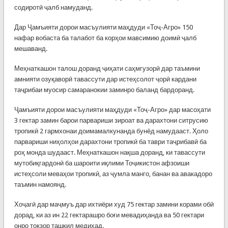
содиротӣ ҷалб намуданд.
Дар Ҷамъияти дорои масъулияти маҳдуди «Тоҷ-Агро» 150
нафар вобаста ба талабот ба корҳои мавсимию доимӣ ҷалб
мешаванд.
Меҳнаткашон талош доранд ҷиҳати саҳмгузорӣ дар таъмини
амнияти озуқаворӣ тавассути дар истеҳсолот ҷорӣ кардани
таҷрибаи муосир самаранокии заминро баланд бардоранд.
Ҷамъияти дорои масъулияти маҳдуди «Тоҷ-Агро» дар масоҳати
3 гектар замин барои парвариши зироат ва дарахтони ситрусию
тропикӣ 2 гармхонаи доимамалкунанда бунёд намудааст. Ҳоло
парвариши ниҳолҳои дарахтони тропикӣ ба таври таҷрибавӣ ба
роҳ монда шудааст. Меҳнаткашон нақша доранд, ки тавассути
мутобиқгардонӣ ба шароити иқлими Тоҷикистон афзоиши
истеҳсоли меваҳои тропикӣ, аз ҷумла манго, банан ва авакадоро
таъмин намоянд.
Хоҷагӣ дар маҷмуъ дар ихтиёри худ 75 гектар замини корами обӣ
дорад, ки аз ин 22 гектарашро боғи мевадиҳанда ва 50 гектари
онро токзор ташкил медиҳад.