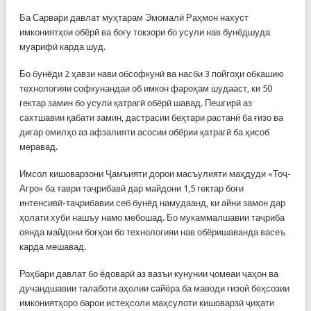
Ба Сарвари давлат муҳтарам Эмомалӣ Раҳмон нахуст
имкониятҳои обёрӣ ва боғу токзори бо усули нав бунёдшуда
муарифӣ карда шуд.
Бо бунёди 2 ҳавзи нави обсофкунӣ ва насби 3 пойгоҳи обкашию
технологияи софкунандаи об имкон фароҳам шудааст, ки 50
гектар замин бо усули қатрагӣ обёрӣ шавад. Пешгирӣ аз
сахтшавии қабати замин, дастрасии беҳтари растанӣ ба ғизо ва
дигар омилҳо аз афзалияти асосии обёрии қатрагӣ ба ҳисоб
меравад.
Имсол кишоварзони Ҷамъияти дорои масъулияти маҳдуди «Тоҷ-
Агро» ба таври таҷрибавӣ дар майдони 1,5 гектар боғи
интенсивӣ-таҷрибавии себ бунёд намудаанд, ки айни замон дар
ҳолати хуби нашъу намо мебошад. Бо мукаммалшавии таҷриба
оянда майдони боғҳои бо технологияи нав обёришаванда васеъ
карда мешавад.
Роҳбари давлат бо ёдоварӣ аз вазъи кунунии ҷомеаи ҷаҳон ва
дучандшавии талаботи аҳолии сайёра ба маводи ғизоӣ беҳсозии
имкониятҳоро барои истеҳсоли маҳсулоти кишоварзӣ ҷиҳати