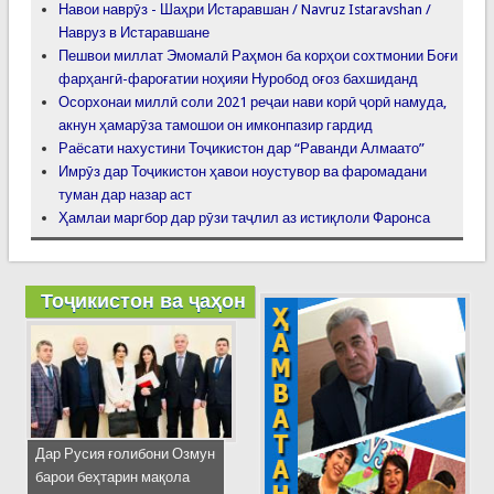
Навои наврӯз - Шаҳри Истаравшан / Navruz Istaravshan /
Навруз в Истаравшане
Пешвои миллат Эмомалӣ Раҳмон ба корҳои сохтмонии Боғи
фарҳангӣ-фароғатии ноҳияи Нуробод оғоз бахшиданд
Осорхонаи миллӣ соли 2021 реҷаи нави корӣ ҷорӣ намуда,
акнун ҳамарӯза тамошои он имконпазир гардид
Раёсати нахустини Тоҷикистон дар “Раванди Алмаато”
Имрӯз дар Тоҷикистон ҳавои ноустувор ва фаромадани
туман дар назар аст
Ҳамлаи маргбор дар рӯзи таҷлил аз истиқлоли Фаронса
Тоҷикистон ва ҷаҳон
Дар Русия ғолибони Озмун
барои беҳтарин мақола