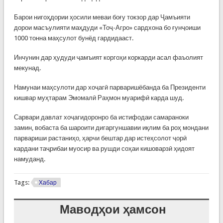
Барои нигоҳдории ҳосили меваи боғу токзор дар Ҷамъияти
дорои масъулияти маҳдуди «Тоҷ-Агро» сардхона бо ғунҷоиши
1000 тонна маҳсулот бунёд гардидааст.
Инчунин дар ҳудуди ҷамъият коргоҳи коркарди асал фаъолият
мекунад.
Намунаи маҳсулоти дар хоҷагӣ парваришёбанда ба Президенти
кишвар муҳтарам Эмомалӣ Раҳмон муарифӣ карда шуд.
Сарвари давлат хоҷагидоронро ба истифодаи самараноки
замин, вобаста ба шароити дигаргуншавии иқлим ба роҳ мондани
парвариши растаниҳо, ҳарчи бештар дар истеҳсолот ҷорӣ
кардани таҷрибаи муосир ва рушди соҳаи кишоварзӣ ҳидоят
намуданд.
Tags:
Хабар
Маводҳои ҳамсон