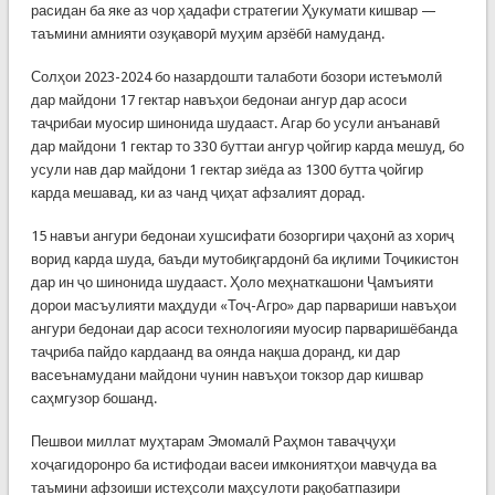
расидан ба яке аз чор ҳадафи стратегии Ҳукумати кишвар —
таъмини амнияти озуқаворӣ муҳим арзёбӣ намуданд.
Солҳои 2023-2024 бо назардошти талаботи бозори истеъмолӣ
дар майдони 17 гектар навъҳои бедонаи ангур дар асоси
таҷрибаи муосир шинонида шудааст. Агар бо усули анъанавӣ
дар майдони 1 гектар то 330 буттаи ангур ҷойгир карда мешуд, бо
усули нав дар майдони 1 гектар зиёда аз 1300 бутта ҷойгир
карда мешавад, ки аз чанд ҷиҳат афзалият дорад.
15 навъи ангури бедонаи хушсифати бозоргири ҷаҳонӣ аз хориҷ
ворид карда шуда, баъди мутобиқгардонӣ ба иқлими Тоҷикистон
дар ин ҷо шинонида шудааст. Ҳоло меҳнаткашони Ҷамъияти
дорои масъулияти маҳдуди «Тоҷ-Агро» дар парвариши навъҳои
ангури бедонаи дар асоси технологияи муосир парваришёбанда
таҷриба пайдо кардаанд ва оянда нақша доранд, ки дар
васеънамудани майдони чунин навъҳои токзор дар кишвар
саҳмгузор бошанд.
Пешвои миллат муҳтарам Эмомалӣ Раҳмон таваҷҷуҳи
хоҷагидоронро ба истифодаи васеи имкониятҳои мавҷуда ва
таъмини афзоиши истеҳсоли маҳсулоти рақобатпазири