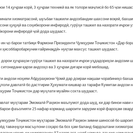
ои 14 ҳуҷраи корӣ, 3 ҳуҷраи техникӣ ва як толори маҷлисӣ бо 65 ҷои ниша
минали хизматрасонӣ, шуъбаи ташкили андозбандии шахсони воқеӣ, бахши
сони ҳуқуқӣ ва соҳибкорони инфиродӣ, гурӯҳи ташкил ва назорати иҷрои 
бкорони инфиродӣ ҷой дода шудааст.
 ин ҷо барои татбиқи Фармони Президенти Ҷумҳурии Тоҷикистон «Дар бор
и ҳисоббаробаркунии ғайринақдӣ» нуқтаи махсус ташкил шудааст.
дорои ҳуҷраҳои гурӯҳи ташкил ва назорати иҷрои уҳдадориҳои андозии 
 ситонидани қарзи андозҳо ва 3 ҳуҷраи дигари корӣ мебошад.
ти андози ноҳияи Абдураҳмони Ҷомӣ дар доираи нақшаи чорабиниҳо бахши
қлоли давлатӣ бо дастгирии Ҳукумати кишвар аз тарафи Кумитаи андози 
ҳурии Тоҷикистон дар муҳлати муайян сохта шудааст.
авлат муҳтарам Эмомалӣ Раҳмон маълумот дода шуд, ки дар бинои нави 
 барои фаъолияти 25 нафар корманд шароити зарурии корӣ фароҳам овар
умҳурии Тоҷикистон муҳтарам Эмомалӣ Раҳмон зимни шиносоӣ бо шароит
нёд таваҷҷуҳи масъулони соҳаро ба боз ҳам баланд бардоштани хизматра
агони ноҳия, ки шумораашон 57 ҳазор аст, ҷалб намуда, таъкид намуданд,