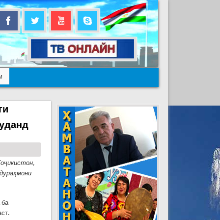
м
ти
муданд
Тоҷикистон,
бдураҳмони
 ба
ст.