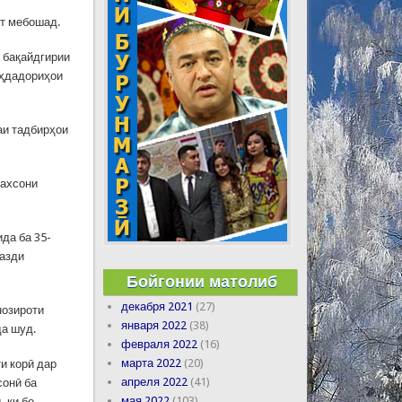
ст мебошад.
 бақайдгирии
уҳдадориҳои
аи тадбирҳои
шахсони
да ба 35-
назди
Бойгонии матолиб
декабря 2021
(27)
нозироти
января 2022
(38)
да шуд.
февраля 2022
(16)
марта 2022
(20)
и корӣ дар
апреля 2022
(41)
сонӣ ба
мая 2022
(103)
 ки бо