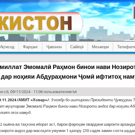
Иқтисод
Фарҳанг
Ҷавонон
Сайёҳӣ
Меъмори
Телефил
миллат Эмомалӣ Раҳмон бинои нави Нозиро
 дар ноҳияи Абдураҳмони Ҷомӣ ифтитоҳ на
о сб, 09/11/2024 - 11:06 пользователем
tvt
.11.2024 /АМИТ «Ховар»/.
9 ноябр бо иштироки Президенти Ҷумҳурии 
т муҳтарам Эмомалӣ Раҳмон бинои нави Нозироти андоз дар ноҳияи А
лият оғоз намуд.
 2 ошёна ва таҳхона иборат аст, барои фароҳам овардани шароити арзанда
озироти андоз дар масоҳати умумии 1 ҳазору 230 садяк замин сохта шудаа