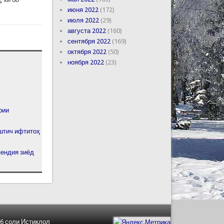
июня 2022
(172)
июля 2022
(29)
августа 2022
(160)
сентября 2022
(169)
октября 2022
(50)
ноября 2022
(23)
рии
штич ифтитоҳ
ендия зиёд
6 соли Истиқлол