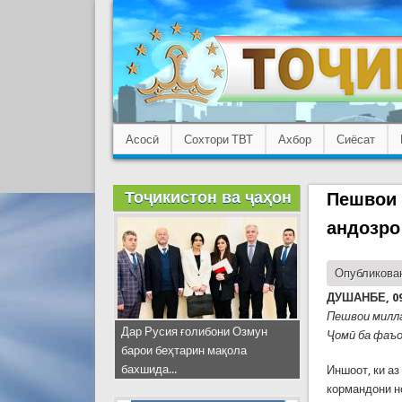
Асосӣ
Сохтори ТВТ
Ахбор
Сиёсат
Тоҷикистон ва ҷаҳон
Пешвои 
андозро
Опубликован
ДУШАНБЕ, 09
Пешвои милла
Дар Русия ғолибони Озмун
Ҷомӣ ба фаъо
барои беҳтарин мақола
бахшида...
Иншоот, ки аз
кормандони н