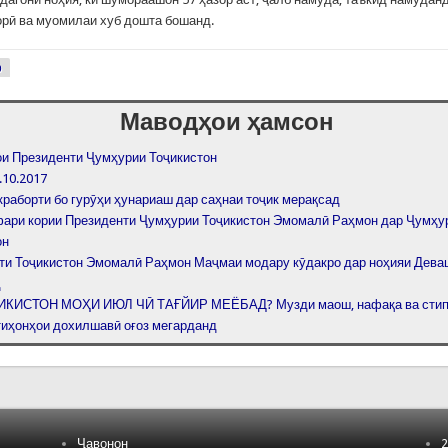
рӣ ва муомилаи хуб дошта бошанд.
р
Маводҳои ҳамсон
и Президенти Ҷумҳурии Тоҷикистон
.10.2017
краборти бо гурӯҳи ҳунариаш дар саҳнаи тоҷик мерақсад
фари кории Президенти Ҷумҳурии Тоҷикистон Эмомалӣ Раҳмон дар Ҷумҳу
он
ти Тоҷикистон Эмомалӣ Раҳмон Маҷмаи модару кӯдакро дар ноҳияи Дева
д
ИКИСТОН МОҲИ ИЮЛ ЧӢ ТАҒЙИР МЕЁБАД? Музди маош, нафақа ва стип
тиҳонҳои дохилшавӣ оғоз мегарданд
Ҷавонон
2