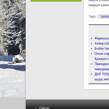
мардум ҳамко
Tags:
Хаба
Фармонҳо
Ахбор (28
Бобби Ча
Оғози са
Қазоқист
Президен
намудан
ДАР ТОҶ
шуда, им
Сиёсат