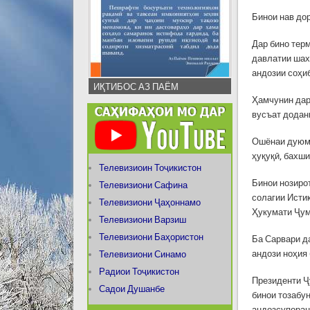
Бинои нав дор
Дар бино тер
давлатии шах
андозии соҳи
ИҚТИБОС АЗ ПАЁМ
Ҳамчунин дар
вусъат додан
Ошёнаи дуюм 
ҳуқуқӣ, бахши
Телевизиоин Тоҷикистон
Бинои нозиро
Телевизиони Сафина
солагии Исти
Телевизиони Ҷаҳоннамо
Ҳукумати Ҷум
Телевизиони Варзиш
Телевизиони Баҳористон
Ба Сарвари д
андози ноҳия
Телевизиони Синамо
Радиои Тоҷикистон
Президенти Ҷ
Садои Душанбе
бинои тозабу
андозсупоранд