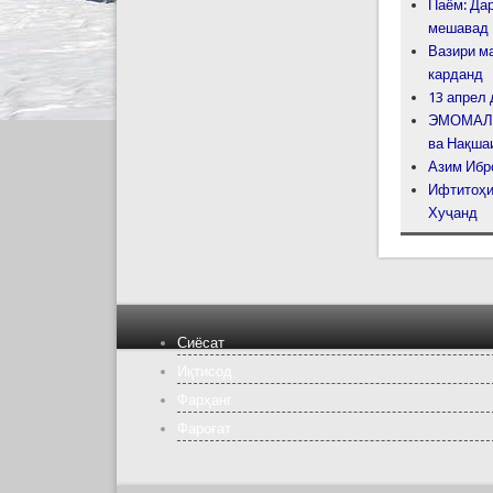
Паём: Да
мешавад
Вазири м
карданд
13 апрел 
ЭМОМАЛӢ
ва Нақша
Азим Ибр
Ифтитоҳи
Хуҷанд
Сиёсат
Иқтисод
Фарҳанг
Фароғат