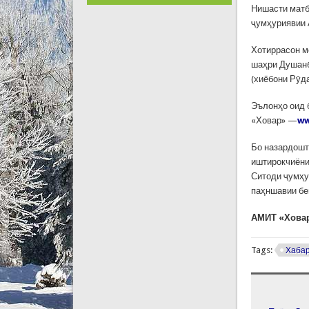
Нишасти матб
ҷумҳуриявии
Хотиррасон м
шаҳри Душанб
(хиёбони Рӯда
Эълонҳо оид 
«Ховар» —
ww
Бо назардошт
иштирокчиёни
Ситоди ҷумҳу
паҳншавии бе
АМИТ «Хова
Tags:
Хаба