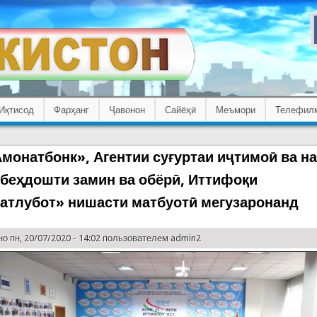
Иқтисод
Фарҳанг
Ҷавонон
Сайёҳӣ
Меъмори
Телефил
Амонатбонк», Агентии суғуртаи иҷтимоӣ ва н
 беҳдошти замин ва обёрӣ, Иттифоқи
атлубот» нишасти матбуотӣ мегузаронанд
о пн, 20/07/2020 - 14:02 пользователем
admin2