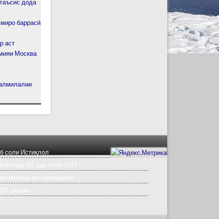
 таъсис дода
лмиро баррасӣ
р аст
ияи Москва
налмилалии
6 соли Истиқлол
қтисоди ҶТ дар соли 2017
елевизион ва тамошобин
ТВТ онлайн