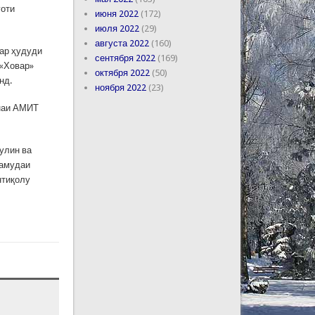
уоти
июня 2022
(172)
июля 2022
(29)
августа 2022
(160)
дар ҳудуди
сентября 2022
(169)
 «Ховар»
октября 2022
(50)
нд.
ноября 2022
(23)
онаи АМИТ
улин ва
намудаи
нтиқолу