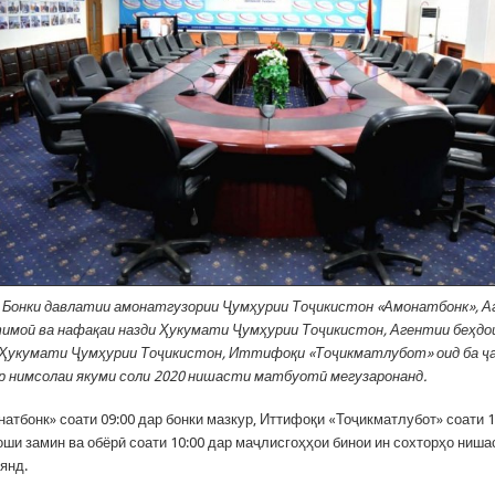
л Бонки давлатии амонатгузории Ҷумҳурии Тоҷикистон «Амонатбонк», 
имоӣ ва нафақаи назди Ҳукумати Ҷумҳурии Тоҷикистон, Агентии беҳдо
и Ҳукумати Ҷумҳурии Тоҷикистон, Иттифоқи «Тоҷикматлубот» оид ба 
 нимсолаи якуми соли 2020 нишасти матбуотӣ мегузаронанд.
атбонк» соати 09:00 дар бонки мазкур, Иттифоқи «Тоҷикматлубот» соати 1
оши замин ва обёрӣ соати 10:00 дар маҷлисгоҳҳои бинои ин сохторҳо ниша
янд.