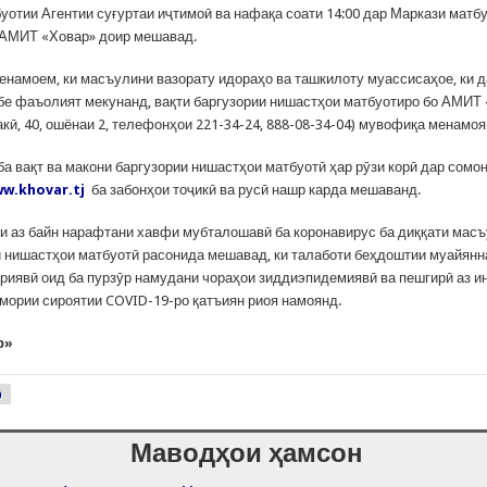
уотии Агентии суғуртаи иҷтимоӣ ва нафақа соати 14:00 дар Маркази матб
 АМИТ «Ховар» доир мешавад.
енамоем, ки масъулини вазорату идораҳо ва ташкилоту муассисаҳое, ки 
е фаъолият мекунанд, вақти баргузории нишастҳои матбуотиро бо АМИТ
кӣ, 40, ошёнаи 2, телефонҳои 221-34-24, 888-08-34-04) мувофиқа менамоя
ба вақт ва макони баргузории нишастҳои матбуотӣ ҳар рӯзи корӣ дар сом
w.khovar.tj
ба забонҳои тоҷикӣ ва русӣ нашр карда мешаванд.
и аз байн нарафтани хавфи мубталошавӣ ба коронавирус ба диққати масъ
 нишастҳои матбуотӣ расонида мешавад, ки талаботи беҳдоштии муайян
риявӣ оид ба пурзӯр намудани чораҳои зиддиэпидемиявӣ ва пешгирӣ аз и
мории сироятии COVID-19-ро қатъиян риоя намоянд.
р»
р
Маводҳои ҳамсон