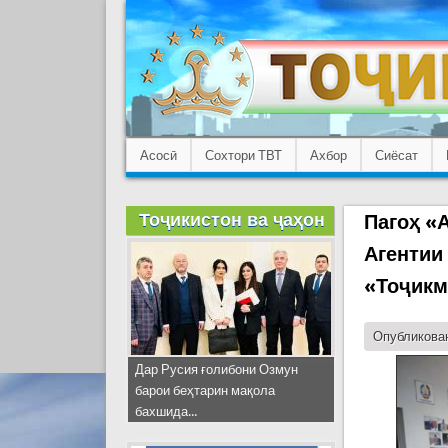
Асосӣ
Сохтори ТВТ
Ахбор
Сиёсат
Тоҷикистон ва ҷаҳон
Пагоҳ «
Агентии
«Тоҷикм
Опубликован
Дар Русия ғолибони Озмун
барои беҳтарин мақола
бахшида...