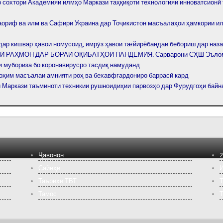
р сохтори Академияи илмҳо Маркази таҳқиқоти технологияи инноватсионӣ
аориф ва илм ва Сафири Украина дар Тоҷикистон масъалаҳои ҳамкории и
дар кишвар ҳавои номусоид, имрӯз ҳавои тағйирёбандаи бебориш дар наза
 РАҲМОН ДАР БОРАИ ОҚИБАТҲОИ ПАНДЕМИЯ. Сарварони СҲШ Эълом
и мубориза бо коронавирусро тасдиқ намуданд
оҳим масъалаи амнияти роҳ ва бехавфгардониро баррасӣ кард
 Маркази таъминоти техникии рушноидиҳии парвозҳо дар Фурудгоҳи бай
Ҷавонон
2
Сайёҳӣ
И
Таърихи ТВТ
Т
Тамос