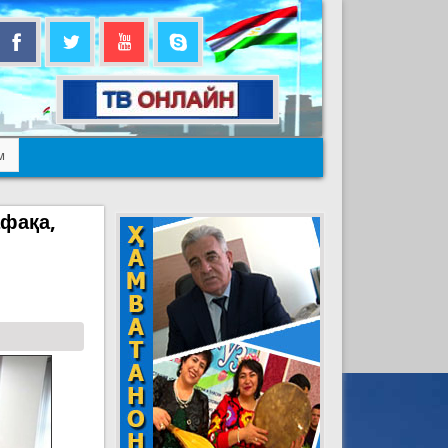
м
афақа,