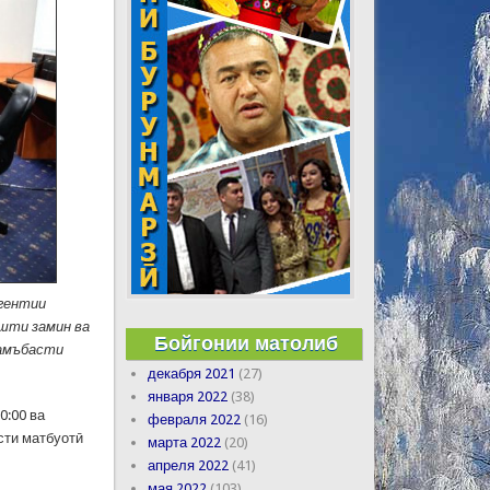
Агентии
шти замин ва
Бойгонии матолиб
ҷамъбасти
декабря 2021
(27)
января 2022
(38)
0:00 ва
февраля 2022
(16)
сти матбуотӣ
марта 2022
(20)
апреля 2022
(41)
мая 2022
(103)