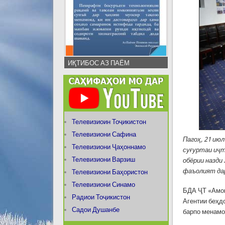
ИҚТИБОС АЗ ПАЁМ
Телевизиоин Тоҷикистон
Телевизиони Сафина
Пагоҳ, 21 ию
Телевизиони Ҷаҳоннамо
суғуртаи иҷт
Телевизиони Варзиш
обёрии назд
фаъолият дар
Телевизиони Баҳористон
Телевизиони Синамо
БДА ҶТ «Амон
Радиои Тоҷикистон
Агентии беҳд
Садои Душанбе
барпо менамо