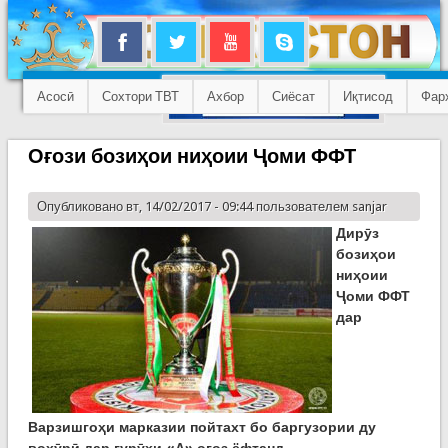
Асосӣ
Сохтори ТВТ
Ахбор
Сиёсат
Иқтисод
Фар
Оғози бозиҳои ниҳоии Ҷоми ФФТ
Опубликовано вт, 14/02/2017 - 09:44 пользователем
sanjar
Дирӯз
бозиҳои
ниҳоии
Ҷоми ФФТ
дар
Варзишгоҳи марказии пойтахт бо баргузории ду
вохӯрӣ дар гурӯҳи «А» оғоз ёфтанд.