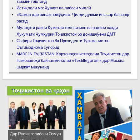
таъмин гаштанд
Истиқлоли мо: Ҳувият ва либоси миллӣ
«Камол дар оинаи пажӯҳиш». Ҷилди дуюми ин асар ба нашр
расид
Мулоқоти раиси Кумитаи телевизион ва радиои назди
Ҳукумати Ҷумҳурии Тоҷикистон бо донишҷўёни ДМТ
Сафири Тоҷикистон ба Президенти Туркманистон
Эътимоднома супорид
MADE IN TAJIKISTAN. Корхонаҳои истеҳолии Тоҷикистон дар
Намоишгоҳи байналмилалии «Тextillegprom» дар Москва
ширкат мекунанд
Тоҷикистон ва ҷаҳон
Дар Русия ғолибони Озмун