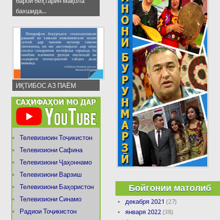
барои беҳтарин мақола
бахшида...
ИҚТИБОС АЗ ПАЁМ
Телевизиоин Тоҷикистон
Телевизиони Сафина
Телевизиони Ҷаҳоннамо
Телевизиони Варзиш
Бойгонии матолиб
Телевизиони Баҳористон
Телевизиони Синамо
декабря 2021
(27)
Радиои Тоҷикистон
января 2022
(38)