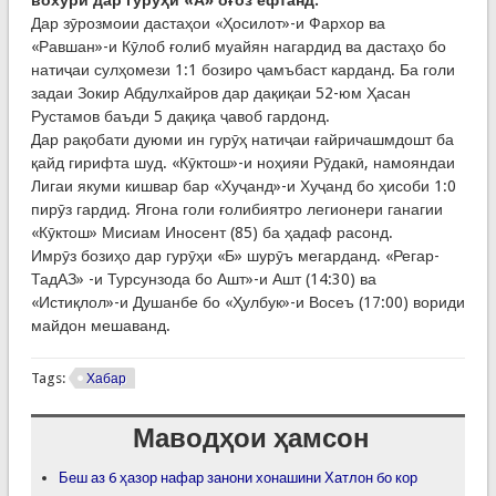
Дар зӯрозмоии дастаҳои «Ҳосилот»-и Фархор ва
«Равшан»-и Кӯлоб ғолиб муайян нагардид ва дастаҳо бо
натиҷаи сулҳомези 1:1 бозиро ҷамъбаст карданд. Ба голи
задаи Зокир Абдулхайров дар дақиқаи 52-юм Ҳасан
Рустамов баъди 5 дақиқа ҷавоб гардонд.
Дар рақобати дуюми ин гурӯҳ натиҷаи ғайричашмдошт ба
қайд гирифта шуд. «Кӯктош»-и ноҳияи Рӯдакӣ, намояндаи
Лигаи якуми кишвар бар «Хуҷанд»-и Хуҷанд бо ҳисоби 1:0
пирӯз гардид. Ягона голи ғолибиятро легионери ганагии
«Кӯктош» Мисиам Иносент (85) ба ҳадаф расонд.
Имрӯз бозиҳо дар гурӯҳи «Б» шурӯъ мегарданд. «Регар-
ТадАЗ» -и Турсунзода бо Ашт»-и Ашт (14:30) ва
«Истиқлол»-и Душанбе бо «Ҳулбук»-и Восеъ (17:00) вориди
майдон мешаванд.
Tags:
Хабар
Маводҳои ҳамсон
Беш аз 6 ҳазор нафар занони хонашини Хатлон бо кор