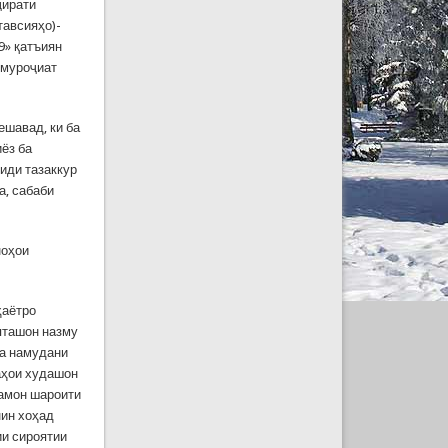
ҷирати
тавсияҳо)-
9» қатъиян
 муроҷиат
ешавад, ки ба
иёз ба
риди тазаккур
а, сабаби
ноҳои
ҳаётро
яташон назму
да намудани
аҳои худашон
дамон шароити
нин хоҳад
ии сироятии