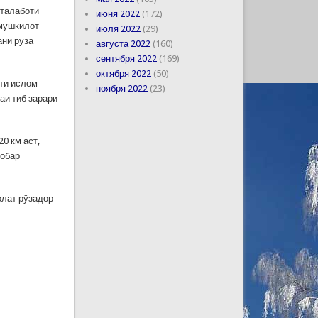
 талаботи
июня 2022
(172)
 мушкилот
июля 2022
(29)
ани рӯза
августа 2022
(160)
сентября 2022
(169)
октября 2022
(50)
ати ислом
ноября 2022
(23)
аи тиб зарари
0 км аст,
робар
ҳолат рӯзадор
.