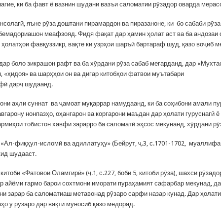
нагие, ки ба фавт ё вазнин шудани вазъи саломатии рӯзадор оварда мерас
онсолагӣ, яъне рӯза доштани пирамардон ва пиразаноне, ки бо сабаби рӯз
бемадориашон меафзояд. Фидя фақат дар ҳамин ҳолат аст ва ба андозаи
 ҳолатҳои фавқуззикр, вақте ки узрҳои шаръӣ бартараф шуд, қазо воҷиб м
 дар боло зикрашон рафт ва ба хӯрдани рӯза сабаб мегарданд, дар «Мухта
н, «ҳидоя» ва шарҳҳои он ва дигар китобҳои фатвои муътабари
фӣ дарҷ шудаанд.
они аҳли суннат ва ҷамоат муқаррар намудаанд, ки ба соҳибони амали п
вгарону нонпазҳо, оҳангарон ва коргарони маъдан дар ҳолати гуруснагӣ ё
гармиҳои тобистон хавфи зарарро ба саломатӣ эҳсос мекунанд, хӯрдани рӯз
 «Ал-фиқҳул-исломӣ ва адиллатуҳу» (Бейрут, ҷ.3, с.1701-1702, муаллиф
кид шудааст.
китоби «Фатовои Оламгирӣ» (ҷ.1, с.227, боби 5, китоби рӯза), шахси рӯзадо
ар айёми гармо барои сохтмони иморати пураҳамият сафарбар мекунад, да
ни зарар ба саломатиаш метавонад рӯзаро сарфи назар кунад. Дар ҳолат
ҳо ӯ рӯзаро дар вақти муносиб қазо медорад.