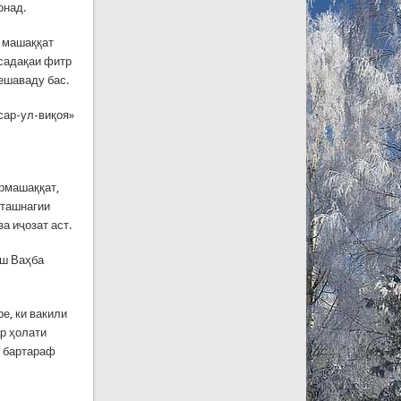
онад.
а машаққат
 садақаи фитр
ешаваду бас.
сар-ул-виқоя»
урмашаққат,
 ташнагии
а иҷозат аст.
аш Ваҳба
ре, ки вакили
р ҳолати
и бартараф