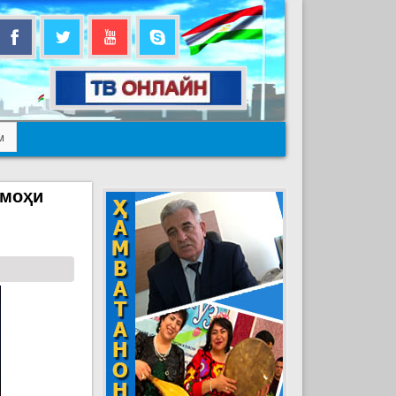
м
 моҳи