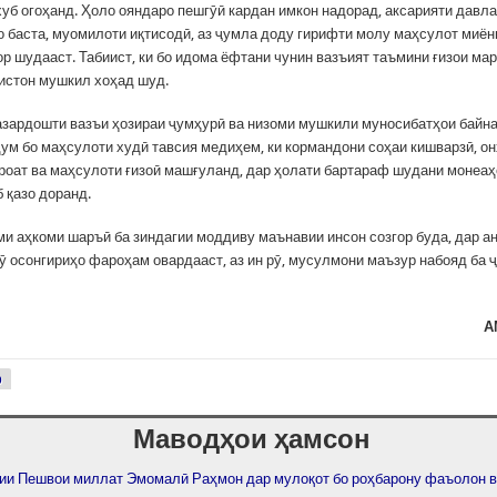
хуб огоҳанд. Ҳоло ояндаро пешгӯӣ кардан имкон надорад, аксарияти давл
 баста, муомилоти иқтисодӣ, аз ҷумла доду гирифти молу маҳсулот миё
ор шудааст. Табиист, ки бо идома ёфтани чунин вазъият таъмини ғизои ма
истон мушкил хоҳад шуд.
 назардошти вазъи ҳозираи ҷумҳурӣ ва низоми мушкили муносибатҳои байн
ум бо маҳсулоти худӣ тавсия медиҳем, ки кормандони соҳаи кишварзӣ, онҳ
ироат ва маҳсулоти ғизоӣ машғуланд, дар ҳолати бартараф шудани монеаҳ
 қазо доранд.
ми аҳкоми шаръӣ ба зиндагии моддиву маънавии инсон созгор буда, дар а
ӯ осонгириҳо фароҳам овардааст, аз ин рӯ, мусулмони маъзур набояд ба 
А
р
Маводҳои ҳамсон
ии Пешвои миллат Эмомалӣ Раҳмон дар мулоқот бо роҳбарону фаъолон в