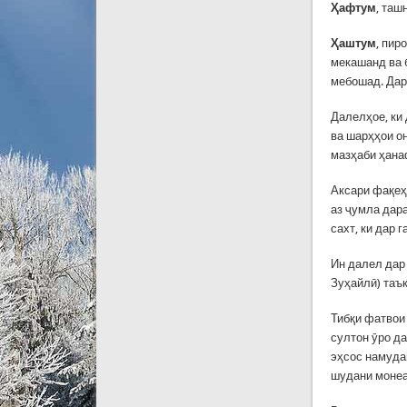
Ҳ
афтум
, таш
Ҳ
аштум
, пир
мекашанд ва 
мебошад. Дар
Далелҳое, ки
ва шарҳҳои о
мазҳаби ҳана
Аксари фақеҳ
аз ҷумла дара
сахт, ки дар 
Ин далел дар
Зуҳайлӣ) таъ
Тибқи фатвои 
султон ӯро д
эҳсос намуда
шудани монеа