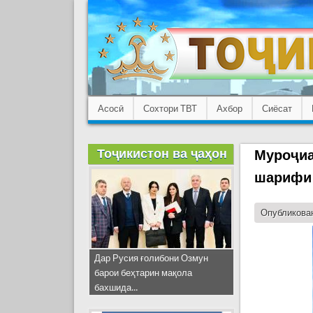
Асосӣ
Сохтори ТВТ
Ахбор
Сиёсат
Тоҷикистон ва ҷаҳон
Муроҷиа
шарифи
Опубликован
Дар Русия ғолибони Озмун
барои беҳтарин мақола
бахшида...