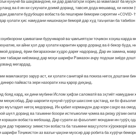
азъи кунунӣ ба шаҳрвандоне, ки дар давлатҳои хориҷ аз мамлакат ба муҳо
ланд ва ё ин ки сукунати доимӣ доранд, тавсия дода мешавад, ки низом (
даи давлати будубошро вобаста ба пешгирии бемории сироятии «COVID-1
 дар ҳолати ҳис намудани нишонаҳои беморӣ дар худ таъҷилан ба табибон
соҳибкорони ҳамватани бурунмарзӣ ва ҷамъиятҳои тоҷикон хоҳиш карда м
ҳнатие, ки айни ҳол дар ҳолати карантин қарор доранд ва ё бекор буда, н
моӣ доранд, ёрии беғаразонаи худро дареғ надоранд. Дар ин замина, мав
гирии табақаи ниёзманд дар моҳи шарифи Рамазон аҷру подоши зиёде дошт
ованд мегардад.
ии мамлакатро зарур аст, ки ҳолати санитарӣ ва покиза нигоҳ доштани би
 диниро пайваста зери назорати хеш қарор диҳанд.
ид бояд кард, ки дини мубини Ислом ҳифзи саломатӣ ва эҳтиёт намудани 
м меҳисобад. Дар шароити кунунӣ гурӯҳи шахсоне ҳастанд, ки бо фаъоли
ро муътадил нигоҳ медоранд. Ин қабил кормандон дар кори саҳро ва омо
зоӣ шуғл доранд ва таъмини бозори истеъмолии ҷомеа ва ризқу рӯзии оил
аи корашон вобаста мебошад. Дар сурати аз фаъолият мондани ин гурӯҳ о
дум дар тирамоҳу зимистон вобаста ба таъмини маҳсулоти хӯрокворӣ ваз
 шарифи Тоҷикистон аз вазъи ҷаҳони муосир дар робита ба хурӯҷи бемор