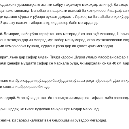
бодатҳои пурмашаққате аст, ки сабру таҳаммул мехоҳад, аз ин рӯ, баъзеҳо
рда наметавонанд. Бинобар ин, шариати исломӣ ба хотири осонӣ ва рафъи
ҳи одамон хӯрдани рӯзаро рухсат додааст. Узрҳое, ки ба сабаби онҳо хӯрд
з 8 ҳолату вазъият иборатанд, ки дар зер баён мегарданд.
. Беморие, ки бо рӯза гирифтан авҷ мегирад ё аз нав эҳё мешавад. Шари
бони ҳозиқро дар ин маврид муътабар мешуморад, агар мутахассисони соҳ
ми бемор собит кунанд, хӯрдани рӯза дар ин ҳолат ҷоиз мегардад.
ират, яъне дар сафар будан. Тибқи қарори Шӯрои уламо масофаи сафар 12
ҳаби ҳанафӣ муддати сафар се марҳала буда, як марҳалаи он ба 40 км ба
, яъне маҷбур кардани рӯзадор ба хӯрдани рӯза аз роҳи зӯроварӣ. Дар ин 
и хештан ҷабрро раво бинад.
миладорӣ. Агар рӯза доштан ба тансиҳатии модар ва тифлаш зиён расонад
ари ширдеҳ, ки ғизои кӯдакаш танҳо шири модар мебошад.
уснагие, ки сабаби ҳалокат ва ё беморшавии рӯзадор мегардад.