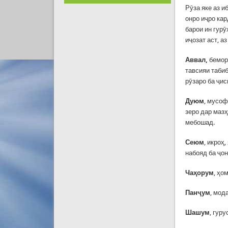
Рӯза яке аз и
онро иҷро ка
барои ин гурӯ
иҷозат аст, а
Аввал,
беморӣ
тавсияи таби
рӯзаро ба ҷис
Ду
ю
м
, мусоф
зеро дар маз
мебошад.
Сеюм
, икроҳ
набояд ба ҷон
Чаҳорум
, ҳо
Панҷум
, мод
Шашум
, гур