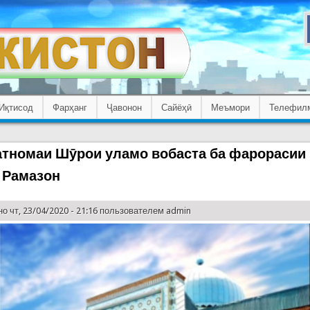
Иқтисод
Фарҳанг
Ҷавонон
Сайёҳӣ
Меъмори
Телефил
тномаи Шӯрои уламо вобаста ба фарорасии
 Рамазон
о чт, 23/04/2020 - 21:16 пользователем
admin