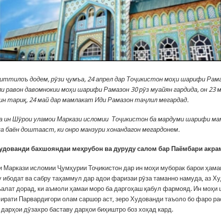
 иттилоъ додем
, р
ӯзи ҷумъа, 24 апрел дар Тоҷикистон моҳи шарифи Рама
и равон давомнокии моҳи шарифи Рамазон 30 рӯз муайян гардида, он 23 
ин тариқ, 24 май дар мамлакат Иди Рамазон таҷлил мегардад.
а ин Шӯрои уламои Маркази исломии Тоҷикистон ба мардуми шарифи м
 баён доштааст, ки онро манзури хонандагон мегардонем.
удованди бахшояндаи меҳрубон ва дуруду салом бар Паёмбари акрам
 Маркази исломии Ҷумҳурии Тоҷикистон дар ин моҳи муборак барои ҳам
у ибодат ва сабру таҳаммул дар адои фаризаи рӯза таманно намуда, аз Х
алат дорад, ки аъмоли ҳамаи моро ба даргоҳаш қабул фармояд. Ин моҳи
ирати Парвардигори олам саршор аст, зеро Худованди таъоло бо фаро ра
 дарҳои дӯзахро баставу дарҳои биҳиштро боз хоҳад кард.