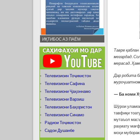
ИҚТИБОС АЗ ПАЁМ
Тавре қаблан
мегардад.
Сол
мерасад. Ҳам
Дар робита б
Телевизиоин Тоҷикистон
муроҷиатнома
Телевизиони Сафина
Телевизиони Ҷаҳоннамо
— Ба номи Х
Телевизиони Варзиш
Шӯрои уламои
Телевизиони Баҳористон
тавфиқи тоат
Телевизиони Синамо
мутаъол масъ
Радиои Тоҷикистон
раҳмату мағф
Садои Душанбе
моҳи муборак