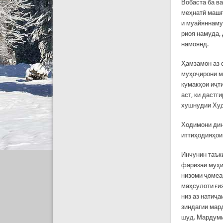
Вобаста ба в
меҳнатӣ машғу
и муайяннаму
риоя намуда,
намоянд.
Ҳамзамон аз 
муҳоҷирони ме
кумакҳои иҷти
аст, ки даст
хушнудии Худ
Ходимони дин
иттиҳодияҳои
Инчунин таък
фаризаи муҳи
низоми ҷомеа
маҳсулоти ғи
низ аз натиҷ
зиндагии мар
шуд. Мардуми