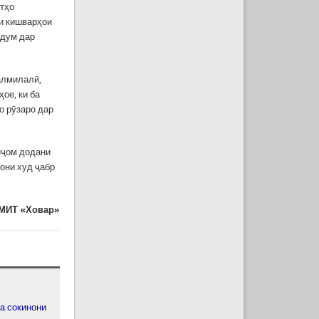
атҳо
ни кишварҳои
рдум дар
алмилалӣ,
ое, ки ба
о рӯзаро дар
нҷом додани
ҷони худ ҷабр
МИТ «Ховар»
а сокинони