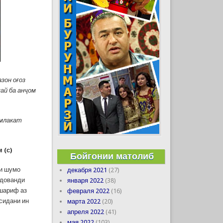
зон оғоз
май ба анҷом
амлакат
 (с)
Бойгонии матолиб
аи шумо
декабря 2021
(27)
удованди
января 2022
(38)
 шариф аз
февраля 2022
(16)
сидани ин
марта 2022
(20)
апреля 2022
(41)
мая 2022
(103)