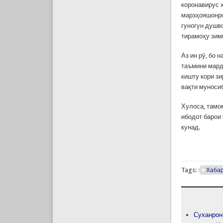
коронавирус 
марзҳояшонро
гуногун душв
тирамоҳу зим
Аз ин рӯ, бо
таъмини мард
кишту кори з
вақти муносиб
Хулоса, тамо
ибодот барои 
кунад.
Tags:
Хаба
Суханрон