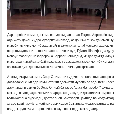
Дар ҷараёни озмун ҳангоми иштироки давталаб Тоҳири Асрориён, ки 
адабиёти ҷаҳон худро муаррифӣ мекард, аз ҷониби аъзои ҳакамон П
мавзўи муҳиму ҷолиб ва дар айни замон ҳалталаб матраҳ гардид, ки
асарҳои адибони ҷаҳон бо забони тоҷикӣ буд. Пўлод Шарифзода дуру
мавзўи мавриди назарраро ба баррасӣ кашиданд, ки дар ҳақиқт имрўз
мамлакат қариб ки аз байн рафтааст ва асарҳои зиёди ҷолибу хондан
ба ҳамаи дўстдорони китоб бо забони тоҷикӣ дастрас аст.
Аъзои дигари ҳакамон. Зоир Олимӣ, ки худ бештар асарҳои насриро м
довталабоне, ки дар номинатсияи адабиёти муосир ва адабиёти клас
дар ҷараёни озмун бо Зоир Олимӣ ба тавре “даст ба гиребон” шудан
мекард аз лаҳзаҳои ҷолиби асарҳои хондашудаи довталабон пурсон 
мўшикофона пурсидан, довталабон Бахтовари Ҷамшед ва Муҳаммад
худро қавӣ гирифта, майнаи сари худро ба гардиш медароварданд ва
пайдо карда, ба иштирокчиёни озмун пешниҳод мекарданд.