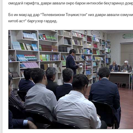
омодагӣ гирифта, даври аввали онро барои интихоби беҳтаринҳо дои
Бо ин мақсад дар “Телевизиони Тоҷикистон” низ даври аввали озмуни
китоб аст” баргузор гардид.