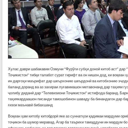
Хулас даври шабакавии Озмуни “Фурўғи субҳи доноӣ китоб аст” дар 
Тоҷикистон” тибқи талабот сурат гирифт ва он нишон дод, ки воқеан
ин даргоҳи маърифат дар шеърхонию шеърдонӣ ва китобхонию эҷоди
баланд доранд ва аз захираи луғавииашон метавонанд дар таҳияи г
ҷолибу диданӣ дар “Телевизиони Тоҷикистон” истифода баранд. Бар
таҳиякардаашон писанди тамошобинон шаваду ба бинандагон дар ба
ғизои маънавӣ бибахшанд
Воқеан ҳам китобу китобдорӣ яке аз суннатҳои қадимаи мардуми ори
тоҷикон ба шумор меравад. Агар ба таърихи тамаддуни ин мардум бо