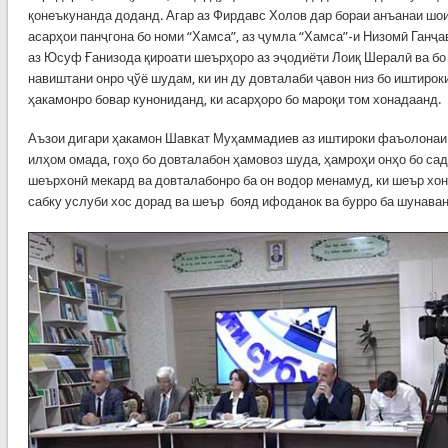
қонеъкунанда доданд. Агар аз Фирдавс Холов дар бораи анъанаи шо
асарҳои панҷгона бо номи “Хамса”, аз ҷумла “Хамса”-и Низомӣ Ганҷ
аз Юсуф Ғанизода қироати шеърҳоро аз эҷодиёти Лоиқ Шералӣ ва б
навиштани онро ҷўё шудам, ки ин ду довталаби ҷавон низ бо иштиро
ҳакамонро бовар кунониданд, ки асарҳоро бо мароқи том хонадаанд.
Аъзои дигари ҳакамон Шавкат Муҳаммадиев аз иштироки фаъолонаи
илҳом омада, гоҳо бо довталабон ҳамовоз шуда, ҳамроҳи онҳо бо сад
шеърхонӣ мекард ва довталабонро ба он водор менамуд, ки шеър хо
сабку услуби хос дорад ва шеър бояд ифоданок ва бурро ба шунава