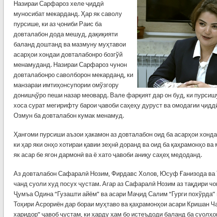
Назираи Сарфароз хеле ҷиддӣ
муносибат мекарданд. Ҳар як саволу
пурсише, ки аз ҷониби Раис ба
довталабон дода мешуд, дақиқияти
баланд доштанд ва мазмуну муҳтавои
асарҳои хондаи довталабонро бозгўй
менамуданд. Назираи Сарфароз чунон
довталабонро саволборон мекарданд, ки
манзараи имтиҳонсупории омўзгору
донишҷўро пеши назар меовард. Вале фарқият дар он буд, ки пурсиш
хоса сурат мегирифту барои ҷавоби саҳеҳу дуруст ва омодагии ҷидд
Озмун ба довталабон кумак менамуд.
Ҳангоми пурсиши аъзои ҳакамон аз довталабон оид ба асарҳои хонд
ки ҳар яки онҳо хотираи қавии зеҳнӣ доранд ва оид ба қаҳрамонҳо ва
як асар бе ягон дармонӣ ва ё хато ҷавоби аниқу саҳеҳ медоданд.
Аз довталабон Сафаралӣ Нозим, Фирдавс Холов, Юсуф Ғанизода ва 
чанд суоли худ посух ҷустам. Агар аз Сафаралӣ Нозим аз тақдири чо
Ҷумъа Одина “Гузашти айём” ва асари Маҷид Салим “Гурги похўрда”
Тоҳири Асрориён дар бораи муҳтаво ва қаҳрамонҳои асари Кришан Ча
харидор” ҷавоб ҷустам, ки ҳарду ҳам бо истеъдоди баланд ба суолҳо