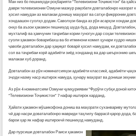
Ман низ бо пешниҳоди роҳбарияти “Телевизиони Тоҷикистон” ба ҳайс
даври телевизионии Озмуни мазкур рақобати довталабонро назорат к
ҳосил намудан аз малакаи донишу маҳорат ва сатҳи фикрронии довт
хондаашон суолҳо додам. Саволҳои банда аз рўи асарҳои хондаи дов
онҳо ба аъзои ҳакамон пешниҳод шуда буд, дода мешуд. Довталабон,
мухталиф ва ҳамчунин таҷрибаи кории гуногун дар соҳаи телевизион
суоли ҳакамон боварибахш ва бо итминони комил ҳунари худро нишо
ҷавоби довталабон дар ҳақиқат боварӣ ҳосил намудам, ки довталабо
сол ва таҷрибаи корӣ адабиёти зиёд хондаанд ва дар шеърхонию ше
малакаи хуб доранд.
Довталабон аз рўи номинатсияҳои адабиёти классикӣ, адабиёти ҷаҳо
эҷоди назму наср иштирок намуда, ҳунару маҳорат ва дониши зеҳнии
Аз рўи 4 номинатсияи Озмуни ҷумҳуриявии “Фурўғи субҳи доноӣ китоб
“Телевизиони Тоҷикистон” 7 нафар иштирок карданд.
Ҳайати ҳакамон мўшикофона дониш ва маҳорати суханвариву мутолаи
чӣ дар насри доваталабонро мавриди таҳлилу баррасӣ қарор дода, б
барои ҳар як нафар иштирокчӣ пешниҳод намуданд.
Дар пурсиши довталабон Раиси ҳакамон