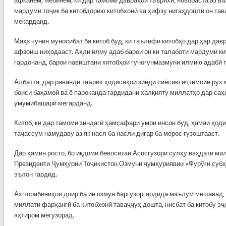
афканем, мебинем, ки дар тамоми давраҳои таърихӣ, новобаста аз в
мардуми тоҷик ба китобдорию китобхонӣ ва ҳифзу нигаҳдошти он тав
мекарданд.
Маҳз чунин муносибат ба китоб буд, ки таълифи китобҳо дар ҳар давр
афзоиш ниҳодааст. Аҳли илму адаб барои он ки талаботи мардуми ки
гардонанд, барои навиштани китобҳои гуногунмазмуни илмию адабӣ 
Албатта, дар раванди таърих ҳодисаҳои зиёди сиёсию иҷтимоие рух 
боиси баҳамоӣ ва ё пароканда гардидани халқияту миллатҳо дар са
умумибашарӣ мегарданд.
Китоб, ки дар тамоми зиндагӣ ҳамсафари умри инсон буд, ҳамаи ҳод
таҷассум намудаву аз як насл ба насли дигар ба мерос гузоштааст.
Дар ҳамин росто, бо иқдоми бевоситаи Асосгузори сулҳу ваҳдати ми
Президенти Ҷумҳурии Тоҷикистон Озмуни ҷумҳуриявии «Фурўғи субҳи
эълон гардид.
Аз чорабиниҳои доир ба ин озмун баргузоргардида маълум мешавад, 
миллати фарҳангӣ ба китобхонӣ таваҷҷуҳ дошта, нисбат ба китобу эҷ
эҳтиром мегузорад.