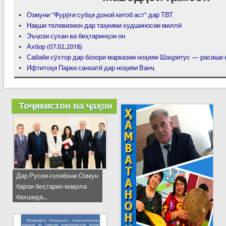
Озмуни "Фурӯғи субҳи доноӣ китоб аст" дар ТВТ
Нақши телевизион дар таҳкими худшиносии миллӣ
Эъҷози сухан ва беҳтаринҳои он
Ахбор (07.02.2018)
Сабаби сӯхтор дар бозори марказии ноҳияи Шаҳритус — расиши 
Ифтитоҳи Парки саноатӣ дар ноҳияи Ванҷ
Тоҷикистон ва ҷаҳон
Дар Русия ғолибони Озмун
барои беҳтарин мақола
бахшида...