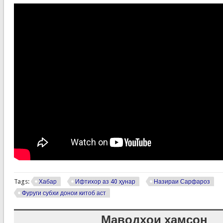
Tags:
Хабар
Ифтихор аз 40 ҳунар
Назираи Сарфароз
Фуруги субхи донои китоб аст
Маводҳои ҳамсон