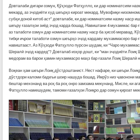
Довталаби дигари озмун, Қўҳзоди Фатҳулло, ки дар номинатсияи наз
мекард, аз эҷодиёти худ шеърҳо кироат мекард. Мувофиқи низомном
субҳи доноӣ китоб аст” довталабе, ки дар номинатсияи назму наср и
шеъру ғазалҳои зиёд эҷод карда бошад. Навиштани 4 мухаммас бар ғ
аз талаботи озмун дар номинатсияи назму наср ба ҳисоб меравад. К
тибқи иҷрои талаботи озмун шеърҳо эҷод кардаву мухаммасеро бар 
навиштааст. Аз Кўҳзоди Фатҳулло пурсон шудам, ки “Чаро мухаммас
Шералӣ эҷод кардед”? Довталаб изҳор дошт, ки “ман эҷодиёти Лоиқ 
медорам ва барои ҳамин мухаммасро маҳз бар ғазали Лоиқ Шералӣ 
Воқеан ҳам шеъри Лоиқ дўстдоштанист. Нест нафаре, ки шеъри Лоиқ
дўстдори каломи бадеъи шоир нашуда бошад. Имрўз низ ҷавонони м
бештар мехонанд ва роҳ ба роҳ онро замзама мекунанд. Мисле, ки аг
Фатҳулло намешудем, тамоми ғазалҳои Лоиқро дар озмун қироат мек