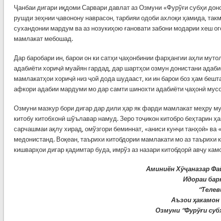
Ҷанбаи дигари иқдоми Сарвари давлат аз Озмуни «Фурўғи субҳи доноӣ
рушди зеҳнии ҷавонону наврасон, тарбияи одоби ахлоқи ҳамида, та
сухандонии мардум ва аз нозукиҳою ғановати забони модарии хеш о
мамлакат мебошад.
Дар баробари ин, барои он ки сатҳи ҷаҳонбинии фарҳангии аҳли мутол
адабиёти хориҷӣ муайян гардад, дар шартҳои озмун донистани адаби
мамлакатҳои хориҷӣ низ ҷой дода шудааст, ки ин барои боз ҳам бешт
афкори адабии мардуми мо дар самти шинохти адабиёти ҷаҳонӣ мусо
Озмуни мазкур бори дигар дар дили ҳар як фарди мамлакат меҳру му
китобу китобхонӣ шўълавар намуд. Зеро тоҷикон китобро беҳтарин ҳ
сарчашмаи ақлу хирад, омўзгори беминнат, «аниси кунҷи танҳоӣ» ва 
медонистанд. Воқеан, таърихи китобдории мамлакати мо аз таърихи 
кишварҳои дигар қадимтар буда, имрўз аз назари китобдорӣ авҷу кам
Аминиён Хўҷаназар Фа
Идораи ба
“Телев
Аъзои ҳакамон
Озмуни “Фурўғи суб