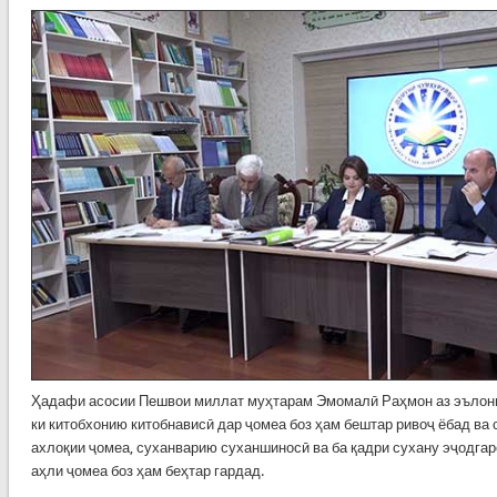
Ҳадафи асосии Пешвои миллат муҳтарам Эмомалӣ Раҳмон аз эълони 
ки китобхонию китобнависӣ дар ҷомеа боз ҳам бештар ривоҷ ёбад ва
ахлоқии ҷомеа, суханварию суханшиносӣ ва ба қадри сухану эҷодгар
аҳли ҷомеа боз ҳам беҳтар гардад.