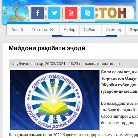
Асосӣ
Сохтори ТВТ
Ахбор
Сиёсат
Иқтисод
Фар
Майдони рақобати эҷодӣ
Опубликовано ср, 26/05/2021 - 18:23 пользователем
admin
Соли сеюм аст, ки
Тоҷикистон Озмун
“Фурўғи субҳи дон
гузаронида мешав
Бо назардошти аҳа
тадбири фарҳангӣ-
барои иштирок дар 
бештар мегарданд.
Дар ҳамин замина соли 2021 барои иштирок дар ин озмун тамоми ид