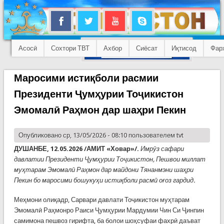
Асосӣ
Сохтори ТВТ
Ахбор
Сиёсат
Иқтисод
Фар
Маросими истиқболи расмии
Президенти Ҷумҳурии Тоҷикистон
Эмомалӣ Раҳмон дар шаҳри Пекин
Опубликовано ср, 13/05/2026 - 08:10 пользователем
tvt
ДУШАНБЕ, 12.05.2026 /АМИТ «Ховар»/.
Имрӯз сафари
давлатии Президенти Ҷумҳурии Тоҷикистон, Пешвои миллат
муҳтарам Эмомалӣ Раҳмон дар майдони Тянанмэни шаҳри
Пекин бо маросими бошукуҳи истиқболи расмӣ оғоз гардид.
Меҳмони олиқадр, Сарвари давлати Тоҷикистон муҳтарам
Эмомалӣ Раҳмонро Раиси Ҷумҳурии Мардумии Чин Си Ҷинпин
самимона пешвоз гирифта, ба болои шоҳсуфаи фахрӣ даъват