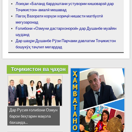
Лоиҳаи «Баланд бардоштани устувории кишоварзӣ дар
Тоҷикистон» амалӣ мешавад
Пагоҳ Вазорати корҳои хориҷӣ нишасти матбуотӣ
мегузаронад
Ғолибони «Озмуни дастархонороӣ» дар Душанбе муайян
шуданд
Дар шаҳри Душанбе Рӯзи Парчами давлатии Тоҷикистон
бошукӯҳ таҷлил мегардад
Тоҷикистон ва ҷаҳон
Дар Русия ғолибони Озмун
барои беҳтарин мақола
бахшида...