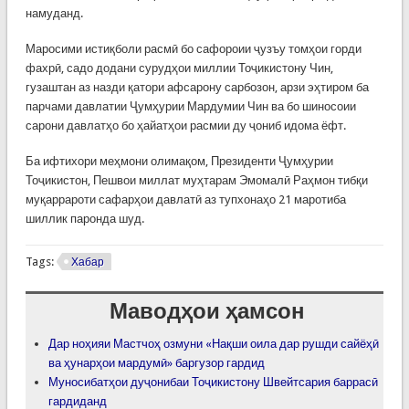
намуданд.
Маросими истиқболи расмӣ бо сафороии ҷузъу томҳои горди
фахрӣ, садо додани сурудҳои миллии Тоҷикистону Чин,
гузаштан аз назди қатори афсарону сарбозон, арзи эҳтиром ба
парчами давлатии Ҷумҳурии Мардумии Чин ва бо шиносоии
сарони давлатҳо бо ҳайатҳои расмии ду ҷониб идома ёфт.
Ба ифтихори меҳмони олимақом, Президенти Ҷумҳурии
Тоҷикистон, Пешвои миллат муҳтарам Эмомалӣ Раҳмон тибқи
муқаррароти сафарҳои давлатӣ аз тупхонаҳо 21 маротиба
шиллик паронда шуд.
Tags:
Хабар
Маводҳои ҳамсон
Дар ноҳияи Мастчоҳ озмуни «Нақши оила дар рушди сайёҳӣ
ва ҳунарҳои мардумӣ» баргузор гардид
Муносибатҳои дуҷонибаи Тоҷикистону Швейтсария баррасӣ
гардиданд