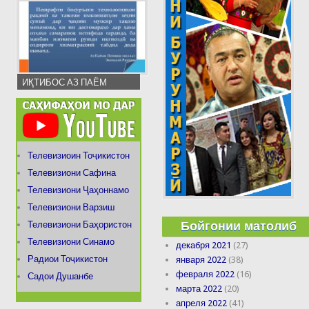
ИҚТИБОС АЗ ПАЁМ
Телевизиоин Тоҷикистон
Телевизиони Сафина
Телевизиони Ҷаҳоннамо
Телевизиони Варзиш
Бойгонии матолиб
Телевизиони Баҳористон
Телевизиони Синамо
декабря 2021
(27)
Радиои Тоҷикистон
января 2022
(38)
февраля 2022
(16)
Садои Душанбе
марта 2022
(20)
апреля 2022
(41)