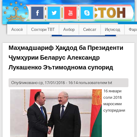
Асосӣ
Сохтори ТВТ
Ахбор
Сиёсат
Иқтисод
Фар
Маҳмадшариф Ҳақдод ба Президенти
Ҷумҳурии Беларус Александр
Лукашенко Эътимоднома супорид
Опубликовано ср, 17/01/2018 - 16:14 пользователем
tvt
16 январи
соли 2018
маросими
супоридани