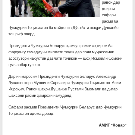
равон дар
доираи
сафари
расмӣ ба
Ҷумҳурии Тоҷикистон ба майдони «Дӯстӣ»-и шаҳри Душанбе
ташриф овард.
Президенти Ҷумҳурии Беларус ҳамчун рамзи эҳтиром ба
фарҳангу тамаддуни миллати тоҷик дар пояи муҷассамаи
асосгузори нахустин давлати тоҷикон — шоҳ Исмоили Сомонӣ
гулчанбар гузошт.
Дар ин маросим Президенти Ҷумҳурии Беларус Александр
Лукашенкоро Муовини Сарвазири Ҷумҳурии Тоҷикистон Азим
Иброҳим, Раиси шаҳри Душанбе Рустами Эмомалӣ ва дигар
шахсони расмӣ ҳамроҳӣ намуданд.
Сафари расмии Президенти Ҷумҳурии Беларус дар Ҷумҳурии
Тоҷикистон идома дорад.
АМИТ "Ховар"