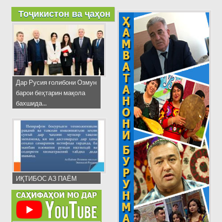
Тоҷикистон ва ҷаҳон
Дар Русия ғолибони Озмун
барои беҳтарин мақола
бахшида...
ИҚТИБОС АЗ ПАЁМ