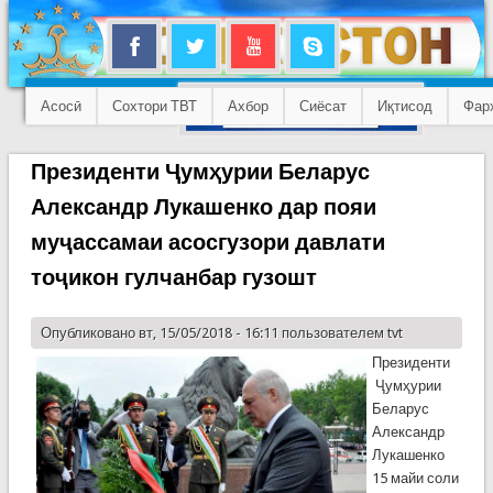
Асосӣ
Сохтори ТВТ
Ахбор
Сиёсат
Иқтисод
Фар
Президенти Ҷумҳурии Беларус
Александр Лукашенко дар пояи
муҷассамаи асосгузори давлати
тоҷикон гулчанбар гузошт
Опубликовано вт, 15/05/2018 - 16:11 пользователем
tvt
Президенти
Ҷумҳурии
Беларус
Александр
Лукашенко
15 майи соли