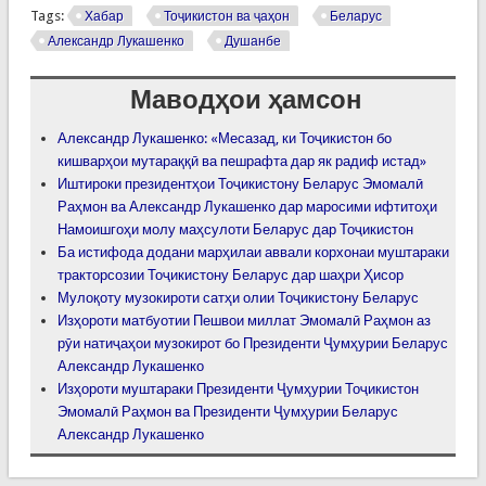
Tags:
Хабар
Тоҷикистон ва ҷаҳон
Беларус
Александр Лукашенко
Душанбе
Маводҳои ҳамсон
Александр Лукашенко: «Месазад, ки Тоҷикистон бо
кишварҳои мутараққӣ ва пешрафта дар як радиф истад»
Иштироки президентҳои Тоҷикистону Беларус Эмомалӣ
Раҳмон ва Александр Лукашенко дар маросими ифтитоҳи
Намоишгоҳи молу маҳсулоти Беларус дар Тоҷикистон
Ба истифода додани марҳилаи аввали корхонаи муштараки
тракторсозии Тоҷикистону Беларус дар шаҳри Ҳисор
Мулоқоту музокироти сатҳи олии Тоҷикистону Беларус
Изҳороти матбуотии Пешвои миллат Эмомалӣ Раҳмон аз
рӯи натиҷаҳои музокирот бо Президенти Ҷумҳурии Беларус
Александр Лукашенко
Изҳороти муштараки Президенти Ҷумҳурии Тоҷикистон
Эмомалӣ Раҳмон ва Президенти Ҷумҳурии Беларус
Александр Лукашенко