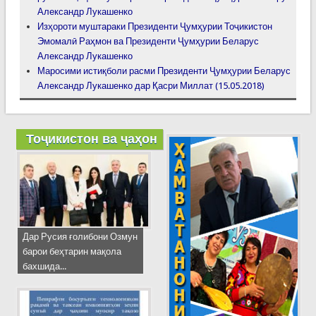
Александр Лукашенко
Изҳороти муштараки Президенти Ҷумҳурии Тоҷикистон
Эмомалӣ Раҳмон ва Президенти Ҷумҳурии Беларус
Александр Лукашенко
Маросими истиқболи расми Президенти Ҷумҳурии Беларус
Александр Лукашенко дар Қасри Миллат (15.05.2018)
Тоҷикистон ва ҷаҳон
Дар Русия ғолибони Озмун
барои беҳтарин мақола
бахшида...