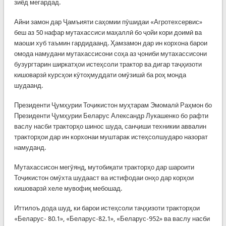
зиёд мегардад.
Айни замон дар Ҷамъияти саҳомии пӯшидаи «Агротехсервис»
беш аз 50 нафар мутахассиси маҳаллӣ бо ҷойи кори доимӣ ва
маоши хуб таъмин гардидаанд. Ҳамзамон дар ин корхона барои
омода намудани мутахассисони соҳа аз ҷониби мутахассисони
бузургтарин ширкатҳои истеҳсоли трактор ва дигар таҷҳизоти
кишоварзӣ курсҳои кӯтоҳмуддати омӯзишӣ ба роҳ монда
шудаанд.
Президенти Ҷумҳурии Тоҷикистон муҳтарам Эмомалӣ Раҳмон бо
Президенти Ҷумҳурии Беларус Александр Лукашенко бо рафти
васлу насби тракторҳо шинос шуда, санҷиши техникии аввалин
тракторҳои дар ин корхонаи муштарак истеҳсолшударо назорат
намуданд.
Мутахассисон мегӯянд, мутобиқати тракторҳо дар шароити
Тоҷикистон омӯхта шудааст ва истифодаи онҳо дар корҳои
кишоварзӣ хеле мувофиқ мебошад.
Иттилоъ дода шуд, ки барои истеҳсоли таҷҳизоти тракторҳои
«Беларус- 80.1», «Беларус-82.1», «Беларус-952» ва васлу насби