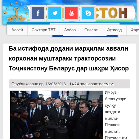
Асосӣ
Сохтори ТВТ
Ахбор
Сиёсат
Иқтисод
Фар
Ба истифода додани марҳилаи аввали
корхонаи муштараки тракторсозии
Тоҷикистону Беларус дар шаҳри Ҳисор
Опубликовано ср, 16/05/2018 - 14:24 пользователем
tvt
Имрӯз
Асосгузори
сулҳу
ваҳдати
миллӣ-
Пешвои
миллат,
Президенти