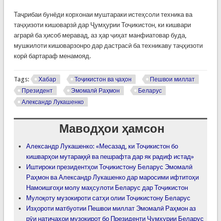
Таҷрибаи бунёди корхонаи муштараки истеҳсоли техника ва
таҷҳизоти кишоварзӣ дар Ҷумҳурии Тоҷикистон, ки кишвари
аграрӣ ба ҳисоб меравад, аз ҳар ҷиҳат манфиатовар буда,
мушкилоти кишоварзонро дар дастрасӣ ба техникаву таҷҳизоти
корӣ бартараф менамояд.
Tags:
Хабар
Тоҷикистон ва ҷаҳон
Пешвои миллат
Президент
Эмомалӣ Раҳмон
Беларус
Александр Лукашенко
Маводҳои ҳамсон
Александр Лукашенко: «Месазад, ки Тоҷикистон бо
кишварҳои мутараққӣ ва пешрафта дар як радиф истад»
Иштироки президентҳои Тоҷикистону Беларус Эмомалӣ
Раҳмон ва Александр Лукашенко дар маросими ифтитоҳи
Намоишгоҳи молу маҳсулоти Беларус дар Тоҷикистон
Мулоқоту музокироти сатҳи олии Тоҷикистону Беларус
Изҳороти матбуотии Пешвои миллат Эмомалӣ Раҳмон аз
рӯи натиҷаҳои музокирот бо Президенти Ҷумҳурии Беларус