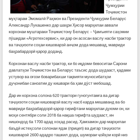
Ҷумҳурии
Тоҷикистон
муҳтарам Эмомалӣ Раҳмон ва Президенти Ҷумҳурии Беларус
Александр Лукашенко дар шаҳри Ҳисор марҳилаи аввали
корхонаи муштараки Тоҷикистону Беларус – Ҷамъияти саҳомии
пӯшидаи «Агротехсервис», ки дар он асосан васлу насби трактор
ва таҷҳизоти соҳаи кишоварзӣ анҷом дода мешавад, мавриди
баҳрабардорӣ қарор доданд.
Корхонаи васлу насби трактор, ки бо иқдоми бевоситаи Сарони
давлатҳои Тоҷикистон ва Беларус таъсис дода шудааст, қадами
устувор ва оғози боварибахши тақвияти муносибатҳои
дуҷонибаи саноатии ду кишвари ба ҳам дӯст мебошад.
Дар ин корхона солона 620 трактори гуногунтамға ва дигар
таҷҳизоти соҳаи кишоварзӣ васлу насб карда мешаванд ва бо
мавриди баҳрабардорӣ қарор гирифтани марҳилаи дуюми он, ки
моҳи сентябри соли 2018 ба нақша гирифта шудааст, ин
нишондод ба 1700 адад хоҳад расид. Ҳамзамон дар марҳилаи
баъдӣ истеҳсоли солонаи ядак (прицеп) ва дигар таҷҳизоти
кишоварзӣ 2600 ададро ташкил дода, шумораи ҷойҳои корӣ низ