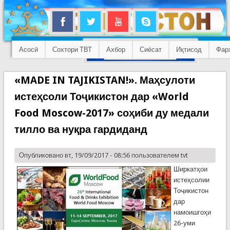
Асосӣ
Сохтори ТВТ
Ахбор
Сиёсат
Иқтисод
Фар
«MADE IN TAJIKISTAN!». Маҳсулоти
истеҳсоли Тоҷикистон дар «World
Food Moscow-2017» соҳиби ду медали
тилло ва нуқра гардиданд
Опубликовано вт, 19/09/2017 - 08:56 пользователем
tvt
Ширкатҳои
истеҳсолии
Тоҷикистон
дар
намоишгоҳи
26-уми