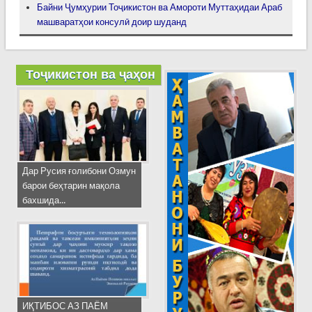
Байни Ҷумҳурии Тоҷикистон ва Амороти Муттаҳидаи Араб
машваратҳои консулӣ доир шуданд
Тоҷикистон ва ҷаҳон
Дар Русия ғолибони Озмун
барои беҳтарин мақола
бахшида...
ИҚТИБОС АЗ ПАЁМ