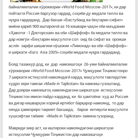
байналмилалии хӯроквории «World Food Moscow-2017», ки дар
пойтахти Россия баргузор гардид, соҳиби ду медали тилло ва
нуқра гардиданд. Дар бахши «Бастубанд ва беҳтарин сифат»
миёни қариб 900 иштирокчӣ аз 16 кишвари ҷаҳон оби маъдании
«Ҳавотоғ -1 Докторская» ва оби «Шаффоф» бо медали тилло ва
дар номгӯи «Беҳтарин маҳсулоти сол оид ба сифат ва ороиши
аслӣ» зарфи шишагини нӯшокии «Лимонад» ва оби «Шаффоф»-
и ширкати «Euro Asia 2005» соҳиби медали нуқра гардиданд.
Бояд тазаккур дод, ки дар намоишгоҳи 26-уми байналмилалии
хӯроквории «World Food Moscow-2017» Ҷумҳурии Тоҷикистонро
7 ширкати истеҳсолӣ намояндагӣ карда, маҳсулоти тавлидотии
худро зери тамғаи «Made in Tajikistan» ба намоиш гузоштанд.
Дар доираи намоишгоҳ намояндагони ширкатҳои истеҳсолии
Тоҷикистон имкон пайдо карданд, ки бо ҳамтоёни худ аз Россия
ва дигар кишварҳои хориҷӣ иртибот барқарор намоянд, то дар
оянда ҳамкориро тақвият бахшида, барои интиқоли маҳсулоти
хушсифтаи табиии «Made in Tajikistan» замина гузоранд.
Мавриди зикр аст, ки иштироки намояндагони ширкатҳои
истеҳсолии Ҷумҳурии Тоҷикистон дар намоишгоҳи