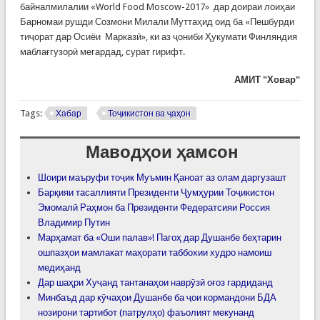
байналмилалии «World Food Moscow-2017» дар доираи лоиҳаи
Барномаи рушди Созмони Милали Муттаҳид оид ба «Пешбурди
тиҷорат дар Осиёи Марказӣ», ки аз ҷониби Ҳукумати Финляндия
маблағгузорӣ мегардад, сурат гирифт.
АМИТ "Ховар"
Tags:
Хабар
Тоҷикистон ва ҷаҳон
Маводҳои ҳамсон
Шоири маъруфи тоҷик Муъмин Қаноат аз олам даргузашт
Барқияи тасаллияти Президенти Ҷумҳурии Тоҷикистон
Эмомалӣ Раҳмон ба Президенти Федератсияи Россия
Владимир Путин
Марҳамат ба «Оши палав»! Пагоҳ дар Душанбе беҳтарин
ошпазҳои мамлакат маҳорати таббохии худро намоиш
медиҳанд
Дар шаҳри Хуҷанд тантанаҳои наврӯзӣ оғоз гардиданд
Минбаъд дар кӯчаҳои Душанбе ба ҷои кормандони БДА
нозирони тартибот (патрулҳо) фаъолият мекунанд