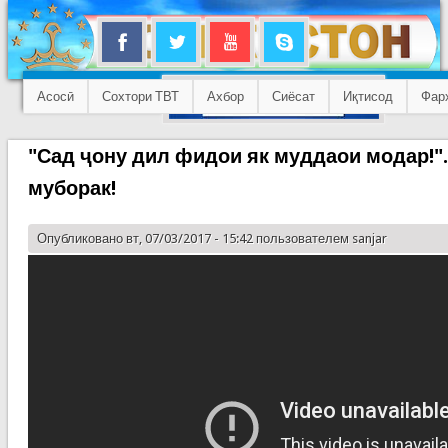
Асосӣ
Сохтори ТВТ
Ахбор
Сиёсат
Иқтисод
Фар
"Сад ҷону дил фидои як муддаои модар!"
муборак!
Опубликовано вт, 07/03/2017 - 15:42 пользователем
sanjar