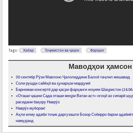
Tags:
Хабар
Тоҷикистон ва ҷаҳон
Фарҳанг
Маводҳои ҳамсон
30 сентябр Рӯзи Мавлоно Ҷалолиддини Балхӣ таҷлил мешавад
Соли рушди сайёҳӣ ва ҳунарҳои мардумӣ
Барномаи консертӣ дар қасри фарҳанги ноҳияи Шаҳристон (24.06
«Оташи ҷашни Сада оташи меҳри Ватан аст»-огоҳӣ аз сипарӣ шу
расидани баҳору Наврӯз
Наврӯз муборак!
Аҳли илму адаби тоҷик даргузашти Бозор Собирро барои адабиёт
намуданд