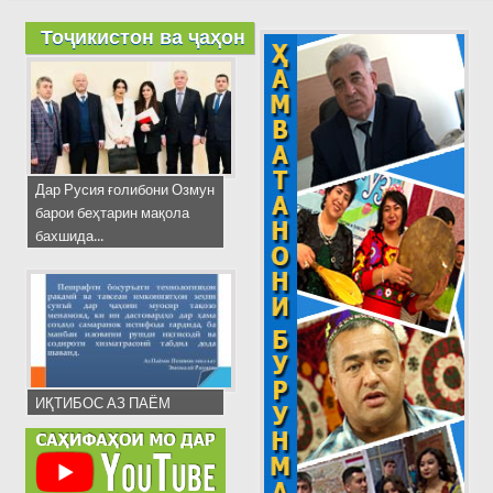
Тоҷикистон ва ҷаҳон
Дар Русия ғолибони Озмун
барои беҳтарин мақола
бахшида...
ИҚТИБОС АЗ ПАЁМ