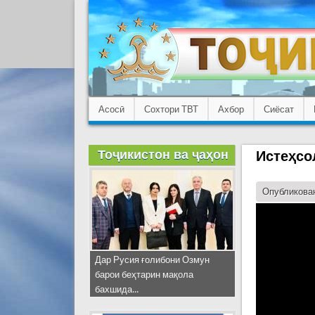
Асосӣ
Сохтори ТВТ
Ахбор
Сиёсат
Тоҷикистон ва ҷаҳон
Истеҳсо
Опубликован
Дар Русия ғолибони Озмун
барои беҳтарин мақола
бахшида...