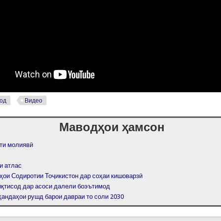
од
Видео
Маводҳои ҳамсон
ти молиявӣ
и атлас
ҳои Содиротии Тоҷикистон дар соҳаи кишоварзӣ
иқтисод дар асоси далели боэътимод
андаҳои рушд барои давраи то соли 2030