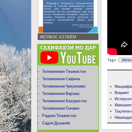
ИҚТИБОС АЗ ПАЁМ
Tags:
Иқтис
Телевизиоин Тоҷикистон
Телевизиони Сафина
Телевизиони Ҷаҳоннамо
Маърифа
Воқеият
Телевизиони Варзиш
Истеҳсол
Телевизиони Баҳористон
Имконият
Телевизиони Синамо
Таҳлили 
Радиои Тоҷикистон
Нишондиҳ
Садои Душанбе