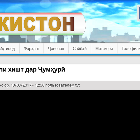
Иқтисод
Фарҳанг
Ҷавонон
Сайёҳӣ
Меъмори
Телефил
ли хишт дар Ҷумҳурӣ
о ср, 13/09/2017 - 12:56 пользователем
tvt