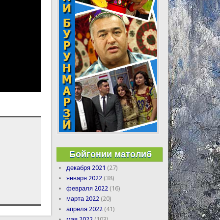
Бойгонии матолиб
декабря 2021
(27)
января 2022
(38)
февраля 2022
(16)
марта 2022
(20)
апреля 2022
(41)
мая 2022
(103)