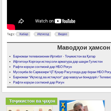
Tags:
Хабар
Иқтисод
Видео
Маводҳои ҳамсон
Барномаи телевизионии Иртибот - Тоҷикистон ва Қатар
Ифтитоҳи Коргоҳи истеҳсоли арматура дар шаҳри Гулистон
Рафти корҳои сохтмонӣ дар НБО Роғун
Мусоҳиба бо Сарвазири ҶТ Қоҳир Расулзода дар бораи НБО Роғ
Барномаи "Иқтисод ва истиқлол" дар мавзуъи бонкдорӣ / Телеви
Рафти корҳои сохтмонӣ дар Роғун
Тоҷикистон ва ҷаҳон