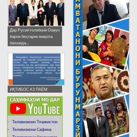
Дар Русия ғолибони Озмун
барои беҳтарин мақола
бахшида...
ИҚТИБОС АЗ ПАЁМ
Телевизиоин Тоҷикистон
Телевизиони Сафина