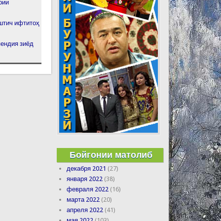
рии
штич ифтитоҳ
ендия зиёд
Бойгонии матолиб
декабря 2021
(27)
января 2022
(38)
февраля 2022
(16)
марта 2022
(20)
апреля 2022
(41)
мая 2022
(103)