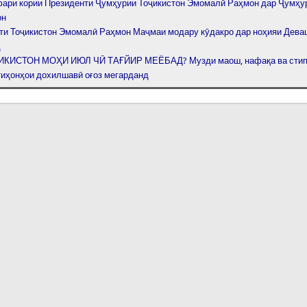
фари кории Президенти Ҷумҳурии Тоҷикистон Эмомалӣ Раҳмон дар Ҷумҳу
он
ти Тоҷикистон Эмомалӣ Раҳмон Маҷмаи модару кӯдакро дар ноҳияи Дева
д
ИКИСТОН МОҲИ ИЮЛ ЧӢ ТАҒЙИР МЕЁБАД? Музди маош, нафақа ва стип
тиҳонҳои дохилшавӣ оғоз мегарданд