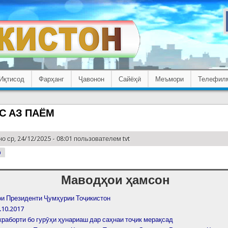
Иқтисод
Фарҳанг
Ҷавонон
Сайёҳӣ
Меъмори
Телефил
С АЗ ПАЁМ
о ср, 24/12/2025 - 08:01 пользователем
tvt
р
Маводҳои ҳамсон
и Президенти Ҷумҳурии Тоҷикистон
.10.2017
краборти бо гурӯҳи ҳунариаш дар саҳнаи тоҷик мерақсад