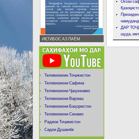
Оғози са
Қазоқист
Президен
намудан
ДАР ТОҶ
шуда, им
ИҚТИБОС АЗ ПАЁМ
Телевизиоин Тоҷикистон
Телевизиони Сафина
Телевизиони Ҷаҳоннамо
Телевизиони Варзиш
Телевизиони Баҳористон
Телевизиони Синамо
Радиои Тоҷикистон
Садои Душанбе