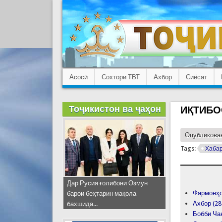
Асосӣ
Сохтори ТВТ
Ахбор
Сиёсат
Тоҷикистон ва ҷаҳон
ИҚТИБО
Опубликован
Tags:
Хаба
Дар Русия ғолибони Озмун
Фармонҳо
барои беҳтарин мақола
Ахбор (28
бахшида...
Бобби Ча