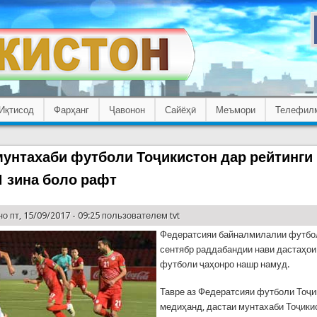
Иқтисод
Фарҳанг
Ҷавонон
Сайёҳӣ
Меъмори
Телефил
мунтахаби футболи Тоҷикистон дар рейтинги
 зина боло рафт
о пт, 15/09/2017 - 09:25 пользователем
tvt
Федератсияи байналмилалии футбо
сентябр раддабандии нави дастаҳои
футболи ҷаҳонро нашр намуд.
Тавре аз Федератсияи футболи Тоҷи
медиҳанд, дастаи мунтахаби Тоҷики