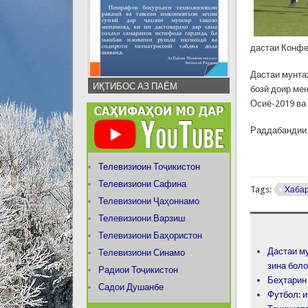
дастаи Конфе
Дастаи мунта
ИҚТИБОС АЗ ПАЁМ
бозӣ доир ме
Осиё-2019 ва
Раддабандии 
Телевизиоин Тоҷикистон
Телевизиони Сафина
Tags:
Хаба
Телевизиони Ҷаҳоннамо
Телевизиони Варзиш
Телевизиони Баҳористон
Дастаи м
Телевизиони Синамо
зина бол
Радиои Тоҷикистон
Беҳтарин
Садои Душанбе
Футбол: 