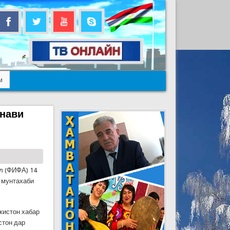
м
 нави
л (ФИФА) 14
 мунтахаби
кистон хабар
стон дар