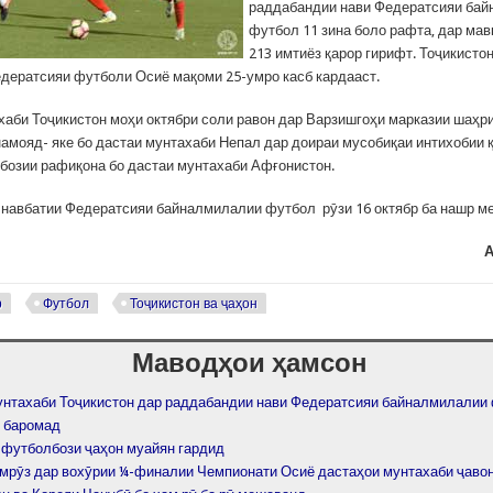
раддабандии нави Федератсияи ба
футбол 11 зина боло рафта, дар мав
213 имтиёз қарор гирифт. Тоҷикистон
дератсияи футболи Осиё мақоми 25-умро касб кардааст.
хаби Тоҷикистон моҳи октябри соли равон дар Варзишгоҳи марказии шаҳр
намояд- яке бо дастаи мунтахаби Непал дар доираи мусобиқаи интихобии
 бозии рафиқона бо дастаи мунтахаби Афғонистон.
навбатии Федератсияи байналмилалии футбол рӯзи 16 октябр ба нашр м
А
р
Футбол
Тоҷикистон ва ҷаҳон
Маводҳои ҳамсон
унтахаби Тоҷикистон дар раддабандии нави Федератсияи байналмилалии 
о баромад
 футболбози ҷаҳон муайян гардид
имрӯз дар вохӯрии ¼-финалии Чемпионати Осиё дастаҳои мунтахаби ҷаво