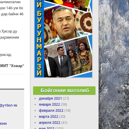
йналмилалии
қеи 140-ум бо
 дар байни 46
и Ҳисор ду
 қаҳрамонии
ерасад.
МИТ "Ховар"
Бойгонии матолиб
декабря 2021
(27)
января 2022
(38)
футбол як
февраля 2022
(16)
марта 2022
(20)
апреля 2022
(41)
нони
мая 2022
(103)