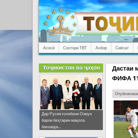
Асосӣ
Сохтори ТВТ
Ахбор
Сиёсат
Тоҷикистон ва ҷаҳон
Дастаи 
ФИФА 11
Опубликован
Дар Русия ғолибони Озмун
барои беҳтарин мақола
бахшида...