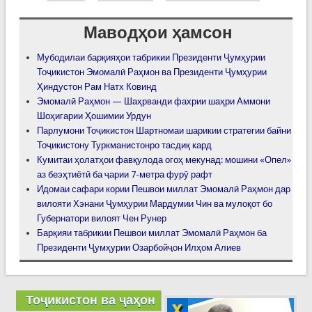
Маводҳои ҳамсон
Мубодилаи барқияҳои табрикии Президенти Ҷумҳурии
Тоҷикистон Эмомалӣ Раҳмон ва Президенти Ҷумҳурии
Ҳиндустон Рам Натх Ковинд
Эмомалӣ Раҳмон — Шаҳрванди фахрии шаҳри Аммони
Шоҳигарии Ҳошимии Урдун
Парлумони Тоҷикистон Шартномаи шарикии стратегии байни
Тоҷикистону Туркманистонро тасдиқ кард
Кумитаи ҳолатҳои фавқулода огоҳ мекунад: мошини «Опел»
аз беэҳтиётӣ ба ҷарии 7-метра фурӯ рафт
Идомаи сафари кории Пешвои миллат Эмомалӣ Раҳмон дар
вилояти Хэнани Ҷумҳурии Мардумии Чин ва мулоқот бо
Губернатори вилоят Чен Рунер
Барқияи табрикии Пешвои миллат Эмомалӣ Раҳмон ба
Президенти Ҷумҳурии Озарбойҷон Илҳом Алиев
Тоҷикистон ва ҷаҳон