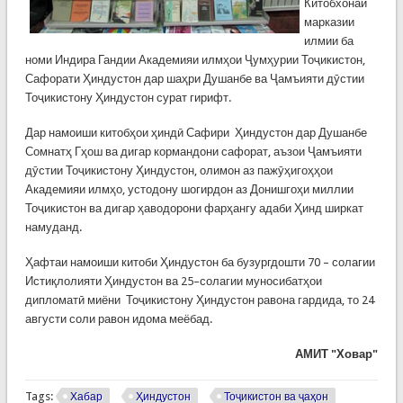
Китобхонаи
марказии
илмии ба
номи Индира Гандии Академияи илмҳои Ҷумҳурии Тоҷикистон,
Сафорати Ҳиндустон дар шаҳри Душанбе ва Ҷамъияти дӯстии
Тоҷикистону Ҳиндустон сурат гирифт.
Дар намоиши китобҳои ҳиндӣ Сафири Ҳиндустон дар Душанбе
Сомнатҳ Гҳош ва дигар кормандони сафорат, аъзои Ҷамъияти
дӯстии Тоҷикистону Ҳиндустон, олимон аз пажӯҳигоҳҳои
Академияи илмҳо, устодону шогирдон аз Донишгоҳи миллии
Тоҷикистон ва дигар ҳаводорони фарҳангу адаби Ҳинд ширкат
намуданд.
Ҳафтаи намоиши китоби Ҳиндустон ба бузургдошти 70 – солагии
Истиқлолияти Ҳиндустон ва 25–солагии муносибатҳои
дипломатӣ миёни Тоҷикистону Ҳиндустон равона гардида, то 24
августи соли равон идома меёбад.
АМИТ "Ховар"
Tags:
Хабар
Ҳиндустон
Тоҷикистон ва ҷаҳон