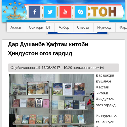
Асосӣ
Сохтори ТВТ
Ахбор
Сиёсат
Иқтисод
Фар
Дар Душанбе Ҳафтаи китоби
Ҳиндустон оғоз гардид
Опубликовано сб, 19/08/2017 - 10:20 пользователем
tvt
Дар шаҳри
Душанбе
Ҳафтаи
китоби
Ҳиндустон
оғоз гардид.
Ин иқдом бо
ташаббуси