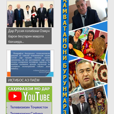
Дар Русия ғолибони Озмун
барои беҳтарин мақола
бахшида...
ИҚТИБОС АЗ ПАЁМ
Телевизиоин Тоҷикистон
Телевизиони Сафина