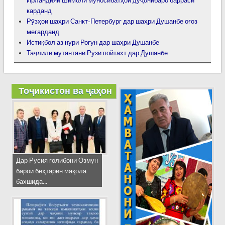
Ирландияи Шимолӣ муносибатҳои дуҷонибаро баррасӣ
карданд
Рӯзҳои шаҳри Санкт-Петербург дар шаҳри Душанбе оғоз
мегарданд
Истиқбол аз нури Роғун дар шаҳри Душанбе
Таҷлили мутантани Рӯзи пойтахт дар Душанбе
Тоҷикистон ва ҷаҳон
Дар Русия ғолибони Озмун
барои беҳтарин мақола
бахшида...