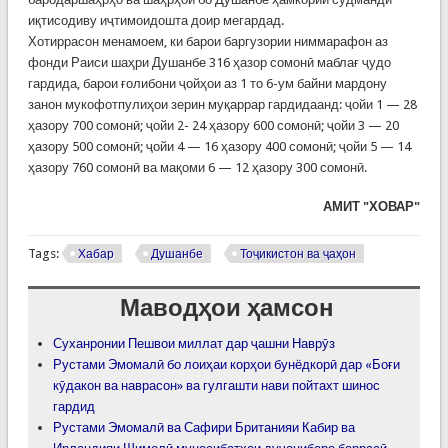
иқтисодиву иҷтимоидошта доир мегардад.
Хотиррасон менамоем, ки барои баргузории ниммарафон аз
фонди Раиси шаҳри Душанбе 316 ҳазор сомонӣ маблағ ҷудо
гардида, барои ғолибони ҷойҳои аз 1 то 6-ум байни мардону
занон мукофотпулиҳои зерин муқаррар гардидаанд: ҷойи 1 — 28
ҳазору 700 сомонӣ; ҷойи 2- 24 ҳазору 600 сомонӣ; ҷойи 3 — 20
ҳазору 500 сомонӣ; ҷойи 4 — 16 ҳазору 400 сомонӣ; ҷойи 5 — 14
ҳазору 760 сомонӣ ва мақоми 6 — 12 ҳазору 300 сомонӣ.
АМИТ "ХОВАР"
Tags:
Хабар
Душанбе
Тоҷикистон ва ҷаҳон
Маводҳои ҳамсон
Суханронии Пешвои миллат дар ҷашни Наврӯз
Рустами Эмомалӣ бо лоиҳаи корҳои бунёдкорӣ дар «Боғи
кӯдакон ва наврасон» ва гулгашти нави пойтахт шинос
гардид
Рустами Эмомалӣ ва Сафири Британияи Кабир ва