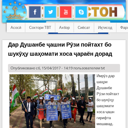
Асосӣ
Сохтори ТВТ
Ахбор
Сиёсат
Иқтисод
Фар
Дар Душанбе ҷашни Рӯзи пойтахт бо
шукӯҳу шаҳомати хоса ҷараён дорад
Опубликовано сб, 15/04/2017 - 14:19 пользователем
tvt
Имрӯз дар
шаҳри
Душанбе
Рӯзи пойтахт
бо шукӯҳу
шаҳомати
хоса ҷашн
гирифта
мешавад.