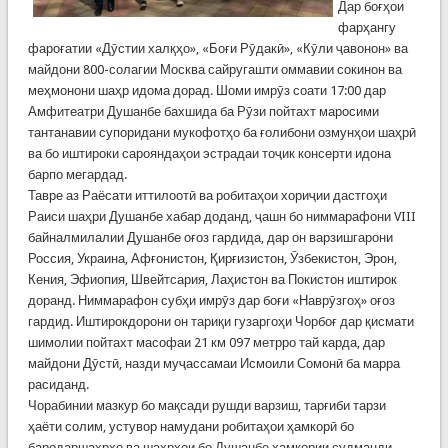
Дар боғҳои
фарҳангу
фароғатии «Дӯстии халқҳо», «Боғи Рӯдакӣ», «Кӯли ҷавонон» ва
майдони 800-солагии Москва сайругашти оммавии сокинон ва
меҳмонони шаҳр идома дорад. Шоми имрӯз соати 17:00 дар
Амфитеатри Душанбе бахшида ба Рӯзи пойтахт маросими
тантанавии супоридани мукофотҳо ба ғолибони озмунҳои шаҳрӣ
ва бо иштироки сарояндаҳои эстрадаи тоҷик консерти идона
барпо мегардад.
Тавре аз Раёсати иттилоотӣ ва робитаҳои хориҷии дастгоҳи
Раиси шаҳри Душанбе хабар доданд, ҷашн бо ниммарафони VIII
байналмилалии Душанбе оғоз гардида, дар он варзишгарони
Россия, Украина, Афғонистон, Қирғизистон, Ӯзбекистон, Эрон,
Кения, Эфиопия, Швейтсария, Лаҳистон ва Покистон иштирок
доранд. Ниммарафон субҳи имрӯз дар боғи «Наврӯзгоҳ» оғоз
гардид. Иштирокдорони он тариқи гузаргоҳи Чорбоғ дар қисмати
шимолии пойтахт масофаи 21 км 097 метрро тай карда, дар
майдони Дӯстӣ, назди муҷассамаи Исмоили Сомонӣ ба марра
расиданд.
Чорабинии мазкур бо мақсади рушди варзиш, тарғиби тарзи
ҳаёти солим, устувор намудани робитаҳои ҳамкорӣ бо
бародаршаҳрҳо ва шаҳрҳои бо Душанбе ҳамкории судманди