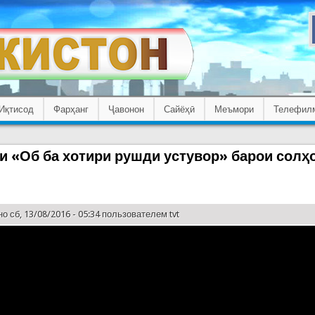
Иқтисод
Фарҳанг
Ҷавонон
Сайёҳӣ
Меъмори
Телефил
и «Об ба хотири рушди устувор» барои солҳ
о сб, 13/08/2016 - 05:34 пользователем
tvt