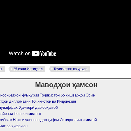
ат
25 соли Истиқлол
Тоҷикистон ва ҷаҳон
Маводҳои ҳамсон
носибатҳои Ҷумҳурии Тоҷикистон бo кишварҳои Осиё
тҳои дипломатии Тоҷикистон ва Индонезия
муваффақ: Ҳамкорӣ дар соҳаи об
пайрави Пешвои миллат
сиёсат: Нақши ҷавонон дар ҳифзи Истиқлолияти миллӣ
ият ва ҳифзи он