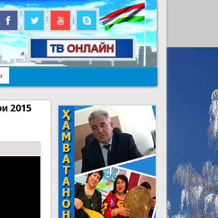
м
ои 2015