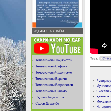
ИҚТИБОС АЗ ПАЁМ
Tags:
Сиёс
Телевизиоин Тоҷикистон
Телевизиони Сафина
Телевизиони Ҷаҳоннамо
Телевизиони Варзиш
Рушди му
Телевизиони Баҳористон
Муносиба
Телевизиони Синамо
Сиёсати 
Ҷавонон 
Радиои Тоҷикистон
Меҳвари 
Садои Душанбе
Истиқлол