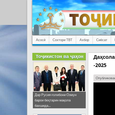
Асосӣ
Сохтори ТВТ
Ахбор
Сиёсат
Тоҷикистон ва ҷаҳон
Даҳсола
-2025
Опубликован
Дар Русия ғолибони Озмун
барои беҳтарин мақола
бахшида...