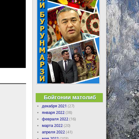
Бойгонии матолиб
декабря 2021
(27)
января 2022
(38)
февраля 2022
(16)
марта 2022
(20)
апреля 2022
(41)
мая 2022
(103)