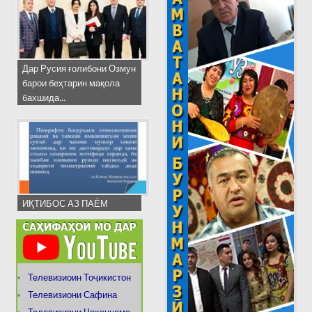
Дар Русия ғолибони Озмун
барои беҳтарин мақола
бахшида...
ИҚТИБОС АЗ ПАЁМ
Телевизиоин Тоҷикистон
Телевизиони Сафина