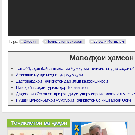
Tags:
Сиёсат
Тоҷикистон ва ҷаҳон
25 соли Истиқлол
Маводҳои ҳамсон
Ташаббусҳои байналмилалии Ҷумҳурии Тоҷикистон дар соҳаи об
Афзоиши музди меҳнат дар ҷумҳурӣ
Дастовардҳои Тоҷикистон дар илми кайҳоншиносӣ
Нигоҳе ба соҳаи туризм дар Тоҷикистон
Даҳсолаи «Об ба хотири рушди устувор» барои солҳои 2015 -202
Рушди муносибатҳои Ҷумҳурии Тоҷикистон бo кишварҳои Осиё
Тоҷикистон ва ҷаҳон