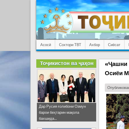
Асосӣ
Сохтори ТВТ
Ахбор
Сиёсат
Тоҷикистон ва ҷаҳон
«Ҷашни 
Осиёи М
Опубликован
Дар Русия ғолибони Озмун
барои беҳтарин мақола
бахшида...