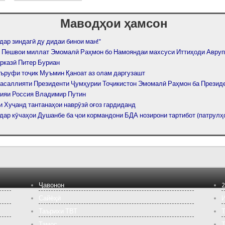
Маводҳои ҳамсон
дар зиндагӣ ду дидаи бинои ман!"
 Пешвои миллат Эмомалӣ Раҳмон бо Намояндаи махсуси Иттиҳоди Авруп
рказӣ Питер Буриан
ъруфи тоҷик Муъмин Қаноат аз олам даргузашт
тасаллияти Президенти Ҷумҳурии Тоҷикистон Эмомалӣ Раҳмон ба Презид
ияи Россия Владимир Путин
и Хуҷанд тантанаҳои наврӯзӣ оғоз гардиданд
дар кӯчаҳои Душанбе ба ҷои кормандони БДА нозирони тартибот (патрулҳ
Ҷавонон
2
Сайёҳӣ
И
Таърихи ТВТ
Т
Тамос