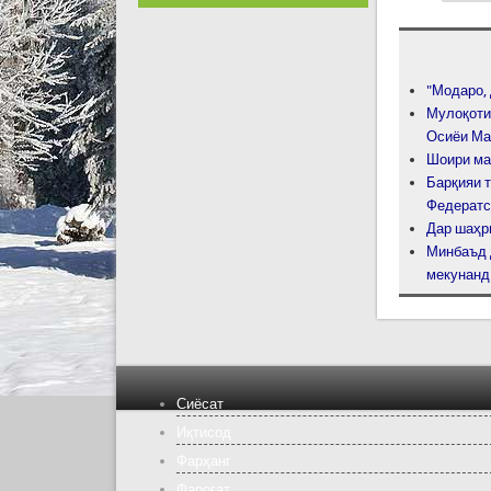
"Модаро, 
Мулоқоти
Осиёи Ма
Шоири ма
Барқияи 
Федератс
Дар шаҳр
Минбаъд 
мекунанд
Сиёсат
Иқтисод
Фарҳанг
Фароғат