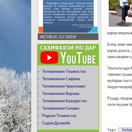
қарор медиҳа
ИҚТИБОС АЗ ПАЁМ
Бояд зикр на
қарор дошта,
ҷамъоварии ҳ
Таҷлили иди 
Телевизиоин Тоҷикистон
тамоми гӯшаю
Телевизиони Сафина
муборак пахта
Телевизиони Ҷаҳоннамо
баҳри пешраф
Телевизиони Варзиш
Рушду пешраф
Телевизиони Баҳористон
хеле муҳим б
Телевизиони Синамо
Радиои Тоҷикистон
Садои Душанбе
Tags:
Хаба