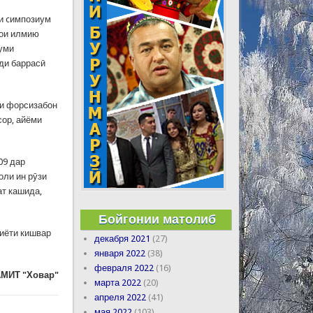
ии cимпозиум
ҳои илмию
уми
ди баррасӣ
ми форсизабон
сор, айёми
09 дар
оли ин рӯзи
ат кашида,
Бойгонии матолиб
иёти кишвар
декабря 2021
(27)
января 2022
(38)
февраля 2022
(16)
МИТ "Ховар"
марта 2022
(20)
апреля 2022
(41)
мая 2022
(103)