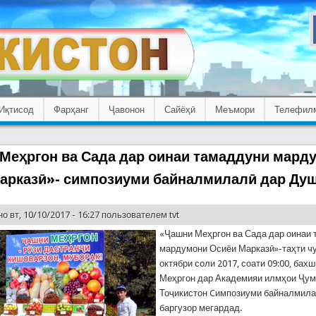
Иқтисод
Фарҳанг
Ҷавонон
Сайёҳӣ
Меъмори
Телефил
Меҳргон ва Сада дар оинаи тамаддуни мард
арказӣ»- симпозиуми байналмилалӣ дар Ду
о вт, 10/10/2017 - 16:27 пользователем
tvt
«Ҷашни Меҳргон ва Сада дар оинаи
мардумони Осиёи Марказӣ»-таҳти чу
октябри соли 2017, соати 09:00, бах
Меҳргон дар Академияи илмҳои Ҷу
Тоҷикистон Cимпозиуми байналмил
баргузор мегардад.