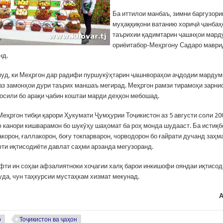
Ба иттилои манбаъ, зимни баргузор
муҳаққиқони ватанию хориҷӣ ҷанба
таърихии қадимтарин ҷашнҳои мард
ориёитабор-Меҳргону Садаро маври
нд.
муд, ки Меҳргон дар радифи пуршукӯҳтарин ҷашнвораҳои аҷдодии марду
 аз замонҳои дури таърих маншаъ мегирад. Меҳргон рамзи тирамоҳи зарни
осили бо арақи ҷабин коштаи марди деҳқон мебошад.
Меҳргон тибқи қарори Ҳукумати Ҷумҳурии Тоҷикистон аз 5 августи соли 20
 канори кишварамон бо шукӯҳу шаҳомат ба роҳ монда шудааст. Ба истиқб
корон, ғаллакорон, боғу токпарварон, чорводорон бо ғайрати дучанд заҳм
ти иқтисодиёти давлат саҳми арзанда мегузоранд.
ти ин соҳаи афзалиятноки хоҷагии халқ барои инкишофи ояндаи иқтисод
уда, чун таҳкурсии мустаҳкам хизмат мекунад.
А
р
Тоҷикистон ва ҷаҳон