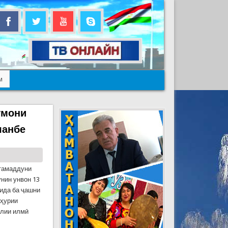
м
умони
шанбе
 тамаддуни
нин унвон 13
шида ба ҷашни
мҳурии
алии илмӣ