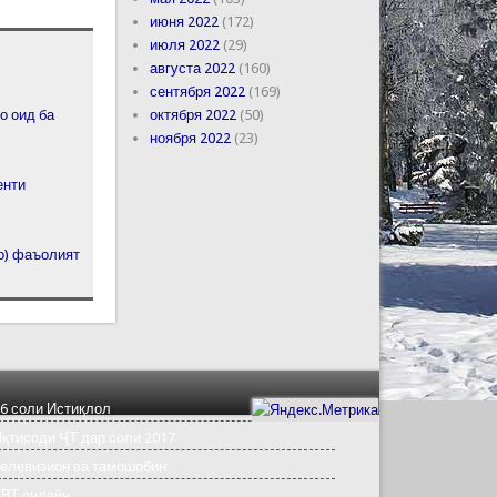
июня 2022
(172)
июля 2022
(29)
августа 2022
(160)
сентября 2022
(169)
октября 2022
(50)
о оид ба
ноября 2022
(23)
енти
о) фаъолият
6 соли Истиқлол
қтисоди ҶТ дар соли 2017
елевизион ва тамошобин
ТВТ онлайн