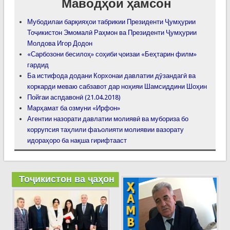
Маводҳои ҳамсон
Мубодилаи барқияҳои табрикии Президенти Ҷумҳурии
Тоҷикистон Эмомалӣ Раҳмон ва Президенти Ҷумҳурии
Молдова Игор Додон
«Сарбозони бесилоҳ» соҳиби ҷоизаи «Беҳтарин филм»
гардид
Ба истифода додани Корхонаи давлатии дӯзандагӣ ва
коркарди меваю сабзавот дар ноҳияи Шамсиддини Шоҳин
Пойгаи аспдавонӣ (21.04.2018)
Марҳамат ба озмуни «Ирфон»
Агентии назорати давлатии молиявӣ ва мубориза бо
коррупсия таҳлили фаъолияти молиявии вазорату
идораҳоро ба нақша гирифтааст
Тоҷикистон ва ҷаҳон