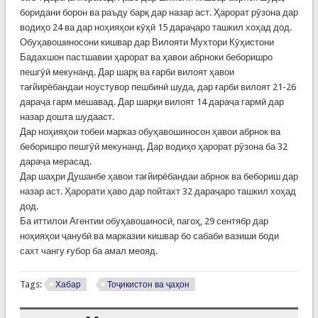
боридани борон ва раъду барқ дар назар аст. Ҳарорат рӯзона дар
водиҳо 24 ва дар ноҳияҳои кӯҳӣ 15 дараҷаро ташкил хоҳад дод.
Обуҳавошиносони кишвар дар Вилояти Мухтори Кӯҳистони
Бадахшон пастшавии ҳарорат ва ҳавои абрноки беборишро
пешгӯӣ мекунанд. Дар шарқ ва ғарби вилоят ҳавои
тағйирёбандаи ноустувор пешбинӣ шуда, дар ғарби вилоят 21-26
дараҷа гарм мешавад. Дар шарқи вилоят 14 дараҷа гармӣ дар
назар дошта шудааст.
Дар ноҳияҳои тобеи марказ обуҳавошиносон ҳавои абрнок ва
беборишро пешгӯӣ мекунанд. Дар водиҳо ҳарорат рӯзона ба 32
дараҷа мерасад.
Дар шаҳри Душанбе ҳавои тағйирёбандаи абрнок ва бебориш дар
назар аст. Ҳарорати ҳаво дар пойтахт 32 дараҷаро ташкил хоҳад
дод.
Ба иттилои Агентии обуҳавошиносӣ, пагоҳ, 29 сентябр дар
ноҳияҳои ҷанубӣ ва марказии кишвар бо сабаби вазиши боди
сахт чангу ғубор ба амал меояд.
Tags:
Хабар
Тоҷикистон ва ҷаҳон