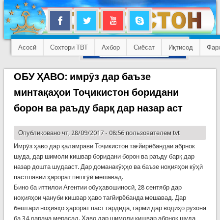
Асосӣ
Сохтори ТВТ
Ахбор
Сиёсат
Иқтисод
Фар
ОБУ ҲАВО: имрӯз дар баъзе
минтақаҳои Тоҷикистон боридани
борон ва раъду барқ дар назар аст
Опубликовано чт, 28/09/2017 - 08:56 пользователем
tvt
Имрӯз ҳаво дар қаламрави Тоҷикистон тағйирёбандаи абрнок
шуда, дар шимоли кишвар боридани борон ва раъду барқ дар
назар дошта шудааст. Дар доманакӯҳҳо ва баъзе ноҳияҳои кӯҳӣ
пастшавии ҳарорат пешгӯӣ мешавад.
Бино ба иттилои Агентии обуҳавошиносӣ, 28 сентябр дар
ноҳияҳои ҷануби кишвар ҳаво тағйирёбанда мешавад. Дар
бештари ноҳияҳо ҳарорат паст гардида, гармӣ дар водиҳо рӯзона
ба 34 дараҷа мерасад. Ҳаво дар шимоли кишвар абрнок шуда,