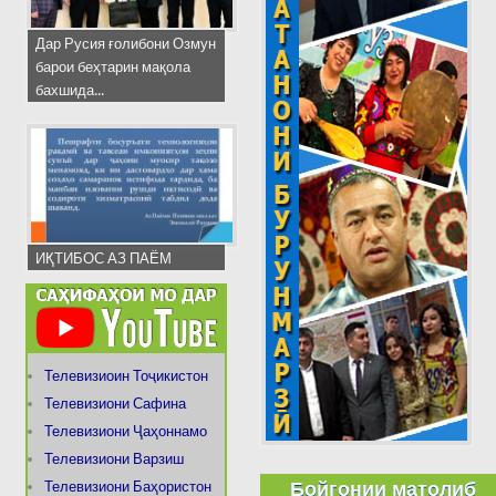
Дар Русия ғолибони Озмун
барои беҳтарин мақола
бахшида...
ИҚТИБОС АЗ ПАЁМ
Телевизиоин Тоҷикистон
Телевизиони Сафина
Телевизиони Ҷаҳоннамо
Телевизиони Варзиш
Бойгонии матолиб
Телевизиони Баҳористон