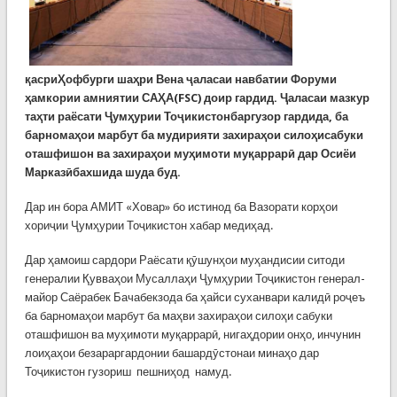
қасриҲофбурги шаҳри Вена ҷаласаи навбатии Форуми
ҳамкории амниятии САҲА(FSC) доир гардид. Ҷаласаи мазкур
таҳти раёсати Ҷумҳурии Тоҷикистонбаргузор гардида, ба
барномаҳои марбут ба мудирияти захираҳои силоҳисабуки
оташфишон ва захираҳои муҳимоти муқаррарӣ дар Осиёи
Марказӣбахшида шуда буд.
Дар ин бора АМИТ «Ховар» бо истинод ба Вазорати корҳои
хориҷии Ҷумҳурии Тоҷикистон хабар медиҳад.
Дар ҳамоиш сардори Раёсати қӯшунҳои муҳандисии ситоди
генералии Қувваҳои Мусаллаҳи Ҷумҳурии Тоҷикистон генерал-
майор Саёрабек Бачабекзода ба ҳайси суханвари калидӣ роҷеъ
ба барномаҳои марбут ба маҳви захираҳои силоҳи сабуки
оташфишон ва муҳимоти муқаррарӣ, нигаҳдории онҳо, инчунин
лоиҳаҳои безараргардонии башардӯстонаи минаҳо дар
Тоҷикистон гузориш пешниҳод намуд.