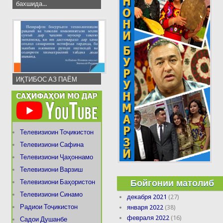
бахшида...
ИҚТИБОС АЗ ПАЁМ
Телевизиоин Тоҷикистон
Телевизиони Сафина
Телевизиони Ҷаҳоннамо
Телевизиони Варзиш
Бойгонии матолиб
Телевизиони Баҳористон
Телевизиони Синамо
декабря 2021
(27)
Радиои Тоҷикистон
января 2022
(38)
февраля 2022
(16)
Садои Душанбе