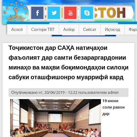
Асосӣ
Сохтори ТВТ
Ахбор
Сиёсат
Иқтисод
Фар
Тоҷикистон дар САҲА натиҷаҳои
фаъолият дар самти безараргардонии
минаҳо ва маҳви боқимондаҳои силоҳи
сабуки оташфишонро муаррифӣ кард
Опубликовано чт, 20/06/2019 - 12:22 пользователем
admin
19 июни
соли равон
дар