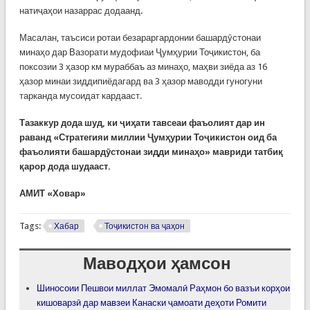
натиҷаҳои назаррас додаанд.
Масалан, таъсиси ротаи безараргардонии башардӯстонаи
минаҳо дар Вазорати мудофиаи Ҷумҳурии Тоҷикистон, ба
поксозии 3 ҳазор км мураббаъ аз минаҳо, маҳви зиёда аз 16
ҳазор минаи зиддипиёдагард ва 3 ҳазор маводди гуногуни
тарканда мусоидат кардааст.
Тазаккур дода шуд, ки ҷиҳати тавсеаи фаъолият дар ин
раванд «Стратегияи миллии Ҷумҳурии Тоҷикистон оид ба
фаъолияти башардӯстонаи зидди минаҳо» мавриди татбиқ
қарор дода шудааст.
АМИТ «Ховар»
Tags:
Хабар
Тоҷикистон ва ҷаҳон
Маводҳои ҳамсон
Шиносоии Пешвои миллат Эмомалӣ Раҳмон бо вазъи корҳои
кишоварзӣ дар мавзеи Канаски ҷамоати деҳоти Ромити