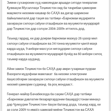
Зимни суханронии худ намояндаи аршади ситоди генералии
Қувваҳои Мусаллаҳи Тоҷикистон оид ба таҷрибаи ҳамкории
мақомоти низомии кишвар бо САҲА ва дигар шарикони
байналмилалӣ дар таҳия ва татбиқи «Барномаи мудирияти
захираҳои силоҳи сабуки оташфишон ва муҳимоти муқаррарӣ
дар Тоҷикистон дар солҳои 2004-2009» иттилоъ дод.
Таъкид гардид, ки дар доираи барномаи мазкур 26 ҳазор мил
силоҳи сабуки оташфишон ва 34 тонна муҳимоти ҷангӣ маҳв
карда шуда, 9 анбори махсуси нигоҳдории силоҳи сабуки
оташфишон ва муҳиммоти муқаррарӣ бунёд ва 60 анбори силоҳ
таъмир карда шуданд.
Айни замон Тоҷикистон бо САҲА дар амри гузариши пурраи
Вазорати мудофиаи мамлакат ба низоми электронии
баҳисобгирии захираҳои силоҳи сабуки оташфишон ва муҳимоти
низомӣ ҳамкории судманд ба роҳ мондааст.
Генерал-майор Бачабекзода ба саҳми САҲА дар татбиқи
«Барномаи давлатии безараргардонии башардӯстонаи минаҳо
дар Ҷумҳурии Тоҷикистон» баҳои баланд дода, таъкид кард, ки
аз соли 2009 то имрӯз ҳамкорӣ миёни Тоҷикистон ва САҲА