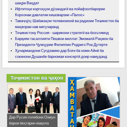
шаҳри Ваҳдат
Ифтитоҳи коргоҳҳои дӯзандагӣ ва пойафзолбарории
Корхонаи давлатии кишоварзии «Палос»
Таваҷҷӯҳ: Шабакаҳои телевизионӣ ва радиоии Тоҷикистон ба
маҳвораи нав мегузаранд
Тоҷикистону Россия - шарикони стратегӣ ва боэътимод
Барқияи тасаллияти Пешвои миллат Эмомалӣ Раҳмон ба
Президенти Ҷумҳурии Филиппин Родриго Роа Дутерте
Ҳунармандони Суғдзамин дар Боғи ба номи Айнӣ ба
сокинони Душанбе барномаи консертӣ доир намуданд
Тоҷикистон ва ҷаҳон
Дар Русия ғолибони Озмун
барои беҳтарин мақола