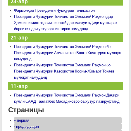
23-апр
Фармонҳои Президенти Ҷумҳурии Тоҷикистон
Президенти Ҷумҳурии Тоҷикистон Эмомалӣ Раҳмон дар
Ҳамоиши минтақавии экологӣ дар мавзуи «Диди муштарак
барои ояндаи устувор» иштирок намуданд
21-апр
Президенти Ҷумҳурии Тоҷикистон Эмомалӣ Раҳмон бо
Президенти Ҷумҳурии Арманистон Ваагн Хачатурян мулоқот
намуданд
Президенти Ҷумҳурии Тоҷикистон Эмомалӣ Раҳмон бо
Президенти Ҷумҳурии Қазоқистон Қосим-Жомарт Токаев
мулоқот намуданд
11-апр
Президенти Ҷумҳурии Тоҷикистон Эмомалӣ Раҳмон Дабири
кулли СААД Таалатбек Масадиқовро ба ҳузур пазируфтанд
Страницы
« первая
‹ предыдущая