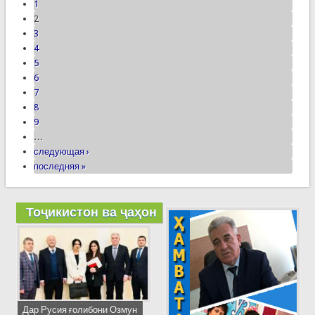
1
2
3
4
5
6
7
8
9
…
следующая ›
последняя »
Тоҷикистон ва ҷаҳон
Дар Русия ғолибони Озмун