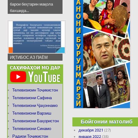
барои беҳтарин мақола
бахшида...
ИҚТИБОС АЗ ПАЁМ
Телевизиоин Тоҷикистон
Телевизиони Сафина
Телевизиони Ҷаҳоннамо
Телевизиони Варзиш
Бойгонии матолиб
Телевизиони Баҳористон
Телевизиони Синамо
декабря 2021
(27)
Радиои Тоҷикистон
января 2022
(38)