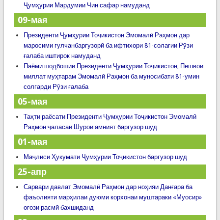
Ҷумҳурии Мардумии Чин сафар намуданд
09-мая
Президенти Ҷумҳурии Тоҷикистон Эмомалӣ Раҳмон дар
маросими гулчанбаргузорӣ ба ифтихори 81-солагии Рӯзи
ғалаба иштирок намуданд
Паёми шодбошии Президенти Ҷумҳурии Тоҷикистон, Пешвои
миллат муҳтарам Эмомалӣ Раҳмон ба муносибати 81-умин
солгарди Рӯзи ғалаба
05-мая
Таҳти раёсати Президенти Ҷумҳурии Тоҷикистон Эмомалӣ
Раҳмон ҷаласаи Шурои амният баргузор шуд
01-мая
Маҷлиси Ҳукумати Ҷумҳурии Тоҷикистон баргузор шуд
25-апр
Сарвари давлат Эмомалӣ Раҳмон дар ноҳияи Данғара ба
фаъолияти марҳилаи дуюми корхонаи муштараки «Муосир»
оғози расмӣ бахшиданд