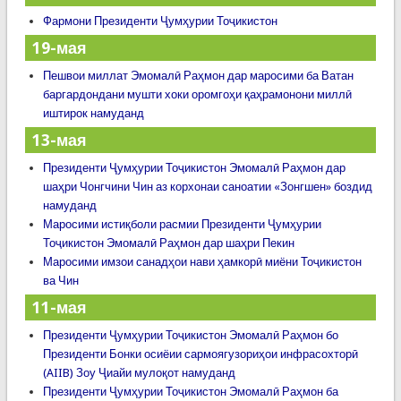
Фармони Президенти Ҷумҳурии Тоҷикистон
19-мая
Пешвои миллат Эмомалӣ Раҳмон дар маросими ба Ватан
баргардондани мушти хоки оромгоҳи қаҳрамонони миллӣ
иштирок намуданд
13-мая
Президенти Ҷумҳурии Тоҷикистон Эмомалӣ Раҳмон дар
шаҳри Чонгчини Чин аз корхонаи саноатии «Зонгшен» боздид
намуданд
Маросими истиқболи расмии Президенти Ҷумҳурии
Тоҷикистон Эмомалӣ Раҳмон дар шаҳри Пекин
Маросими имзои санадҳои нави ҳамкорӣ миёни Тоҷикистон
ва Чин
11-мая
Президенти Ҷумҳурии Тоҷикистон Эмомалӣ Раҳмон бо
Президенти Бонки осиёии сармоягузориҳои инфрасохторӣ
(AIIB) Зоу Ҷиайи мулоқот намуданд
Президенти Ҷумҳурии Тоҷикистон Эмомалӣ Раҳмон ба