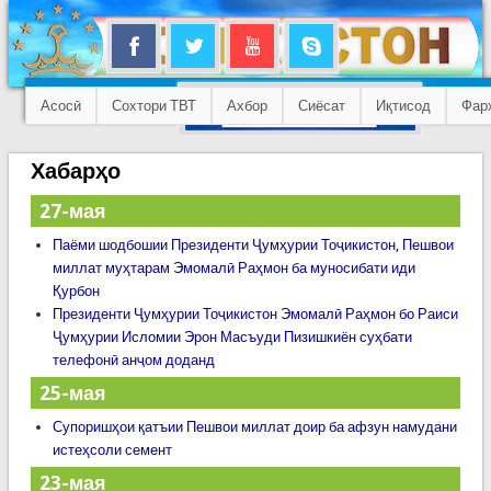
Асосӣ
Сохтори ТВТ
Ахбор
Сиёсат
Иқтисод
Фар
Хабарҳо
27-мая
Паёми шодбошии Президенти Ҷумҳурии Тоҷикистон, Пешвои
миллат муҳтарам Эмомалӣ Раҳмон ба муносибати иди
Қурбон
Президенти Ҷумҳурии Тоҷикистон Эмомалӣ Раҳмон бо Раиси
Ҷумҳурии Исломии Эрон Масъуди Пизишкиён суҳбати
телефонӣ анҷом доданд
25-мая
Супоришҳои қатъии Пешвои миллат доир ба афзун намудани
истеҳсоли семент
23-мая