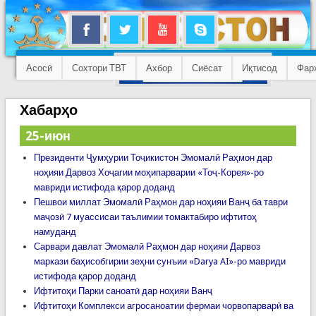
Асосӣ
Сохтори ТВТ
Ахбор
Сиёсат
Иқтисод
Фар
Хабарҳо
25-июн
Президенти Ҷумҳурии Тоҷикистон Эмомалӣ Раҳмон дар
ноҳияи Дарвоз Хоҷагии моҳипарварии «Тоҷ-Корея»-ро
мавриди истифода қарор доданд
Пешвои миллат Эмомалӣ Раҳмон дар ноҳияи Ванҷ ба таври
маҷозӣ 7 муассисаи таълимии томактабиро ифтитоҳ
намуданд
Сарвари давлат Эмомалӣ Раҳмон дар ноҳияи Дарвоз
маркази баҳисобгирии зеҳни сунъии «Darya AI»-ро мавриди
истифода қарор доданд
Ифтитоҳи Парки саноатӣ дар ноҳияи Ванҷ
Ифтитоҳи Комплекси агросаноатии фермаи чорвопарварӣ ва