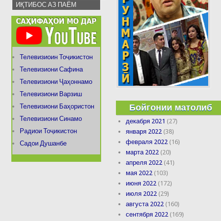
ИҚТИБОС АЗ ПАЁМ
Телевизиоин Тоҷикистон
Телевизиони Сафина
Телевизиони Ҷаҳоннамо
Телевизиони Варзиш
Бойгонии матолиб
Телевизиони Баҳористон
Телевизиони Синамо
декабря 2021
(27)
Радиои Тоҷикистон
января 2022
(38)
февраля 2022
(16)
Садои Душанбе
марта 2022
(20)
апреля 2022
(41)
мая 2022
(103)
июня 2022
(172)
июля 2022
(29)
августа 2022
(160)
сентября 2022
(169)