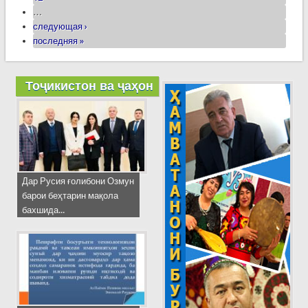
…
следующая ›
последняя »
Тоҷикистон ва ҷаҳон
Дар Русия ғолибони Озмун
барои беҳтарин мақола
бахшида...