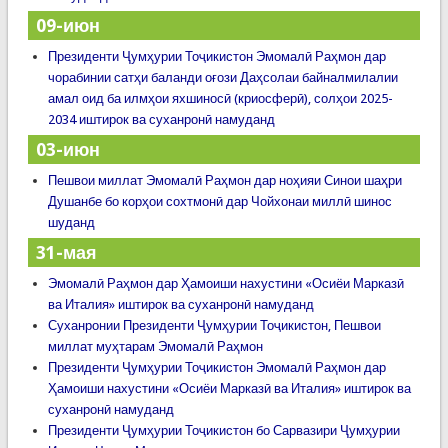
09-июн
Президенти Ҷумҳурии Тоҷикистон Эмомалӣ Раҳмон дар
чорабинии сатҳи баланди оғози Даҳсолаи байналмилалии
амал оид ба илмҳои яхшиносӣ (криосферӣ), солҳои 2025-
2034 иштирок ва суханронӣ намуданд
03-июн
Пешвои миллат Эмомалӣ Раҳмон дар ноҳияи Синои шаҳри
Душанбе бо корҳои сохтмонӣ дар Чойхонаи миллӣ шинос
шуданд
31-мая
Эмомалӣ Раҳмон дар Ҳамоиши нахустини «Осиёи Марказӣ
ва Италия» иштирок ва суханронӣ намуданд
Суханронии Президенти Ҷумҳурии Тоҷикистон, Пешвои
миллат муҳтарам Эмомалӣ Раҳмон
Президенти Ҷумҳурии Тоҷикистон Эмомалӣ Раҳмон дар
Ҳамоиши нахустини «Осиёи Марказӣ ва Италия» иштирок ва
суханронӣ намуданд
Президенти Ҷумҳурии Тоҷикистон бо Сарвазири Ҷумҳурии