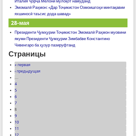
Италия Ҷорҷа Мелони мулоқот намуданд
Эмомалӣ Раҳмон: «Дар Тоҷикистон Озмоишгоҳи минтақавии
яхшиносӣ таъсис дода шавад»
28-мая
Президенти Ҷумҳурии Тоҷикистон Эмомалӣ Раҳмон муовини
якуми Президенти Ҷумҳурии Зимбабве Константино
Чивенгаро ба ҳузур пазируфтанд
Страницы
« первая
‹ предыдущая
…
4
5
6
7
8
9
10
11
12