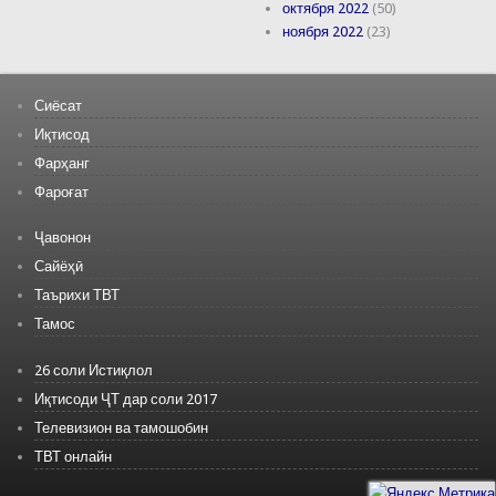
октября 2022
(50)
ноября 2022
(23)
Сиёсат
Иқтисод
Фарҳанг
Фароғат
Ҷавонон
Сайёҳӣ
Таърихи ТВТ
Тамос
26 соли Истиқлол
Иқтисоди ҶТ дар соли 2017
Телевизион ва тамошобин
ТВТ онлайн