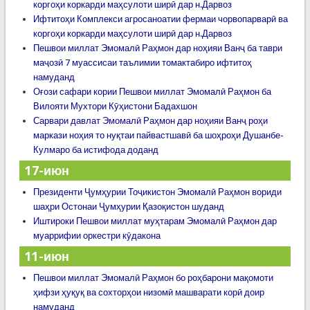
коргоҳи коркарди маҳсулоти ширӣ дар н.Дарвоз
Ифтитоҳи Комплекси агросаноатии фермаи чорвопарварӣ ва
коргоҳи коркарди маҳсулоти ширӣ дар н.Дарвоз
Пешвои миллат Эмомалӣ Раҳмон дар ноҳияи Ванҷ ба таври
маҷозӣ 7 муассисаи таълимии томактабиро ифтитоҳ
намуданд
Оғози сафари кории Пешвои миллат Эмомалӣ Раҳмон ба
Вилояти Мухтори Кӯҳистони Бадахшон
Сарвари давлат Эмомалӣ Раҳмон дар ноҳияи Ванҷ роҳи
маркази ноҳия то нуқтаи пайвастшавӣ ба шоҳроҳи Душанбе-
Кулмаро ба истифода доданд
17-июн
Президенти Ҷумҳурии Тоҷикистон Эмомалӣ Раҳмон вориди
шаҳри Остонаи Ҷумҳурии Қазоқистон шуданд
Иштироки Пешвои миллат муҳтарам Эмомалӣ Раҳмон дар
муаррифии оркестри кӯдакона
11-июн
Пешвои миллат Эмомалӣ Раҳмон бо роҳбарони мақомоти
ҳифзи ҳуқуқ ва сохторҳои низомӣ машварати корӣ доир
намуданд