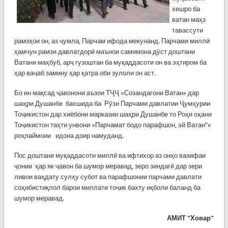
хешро ба
ватан маҳз
тавассути
рамзҳои он, аз ҷумла, Парчам ифода мекунанд. Парчами миллӣ
ҳамчун рамзи давлатдорӣ маънои самимона дӯст доштани
Ватани маҳбуб, арҷ гузоштан ба муқаддасоти он ва эҳтиром ба
ҳар ваҷаб замину ҳар қатра оби зулоли он аст.
Бо ин мақсад ҷавонони аъзои ТҶҶ «Созандагони Ватан» дар
шаҳри Душанбе бахшида ба Рӯзи Парчами давлатии Ҷумҳурии
Тоҷикистон дар хиёбони марказии шаҳри Душанбе то Роҳи оҳани
Тоҷикистон таҳти унвони «Парчамат бодо парафшон, эй Ватан”»
роҳпаймоии идона доир намуданд.
Пос доштани муқаддасоти миллӣ ва ифтихор аз онҳо вазифаи
ҷонии ҳар як ҷавон ба шумор меравад, зеро зиндагӣ дар зери
ливои ваҳдату сулҳу субот ва парафшонии парчами давлати
соҳибистиқлол барои миллати тоҷик бахту иқболи баланд ба
шумор меравад.
АМИТ "Ховар"