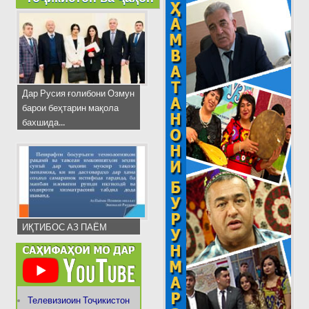
Дар Русия ғолибони Озмун
барои беҳтарин мақола
бахшида...
ИҚТИБОС АЗ ПАЁМ
Телевизиоин Тоҷикистон