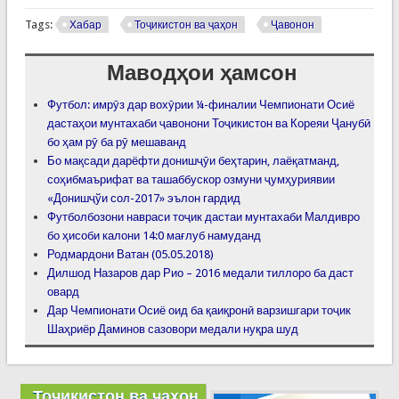
Tags:
Хабар
Тоҷикистон ва ҷаҳон
Ҷавонон
Маводҳои ҳамсон
Футбол: имрӯз дар вохӯрии ¼-финалии Чемпионати Осиё
дастаҳои мунтахаби ҷавонони Тоҷикистон ва Кореяи Ҷанубӣ
бо ҳам рӯ ба рӯ мешаванд
Бо мақсади дарёфти донишҷӯи беҳтарин, лаёқатманд,
соҳибмаърифат ва ташаббускор озмуни ҷумҳуриявии
«Донишҷўи сол-2017» эълон гардид
Футболбозони навраси тоҷик дастаи мунтахаби Малдивро
бо ҳисоби калони 14:0 мағлуб намуданд
Родмардони Ватан (05.05.2018)
Дилшод Назаров дар Рио – 2016 медали тиллоро ба даст
овард
Дар Чемпионати Осиё оид ба қаиқронӣ варзишгари тоҷик
Шаҳриёр Даминов сазовори медали нуқра шуд
Тоҷикистон ва ҷаҳон