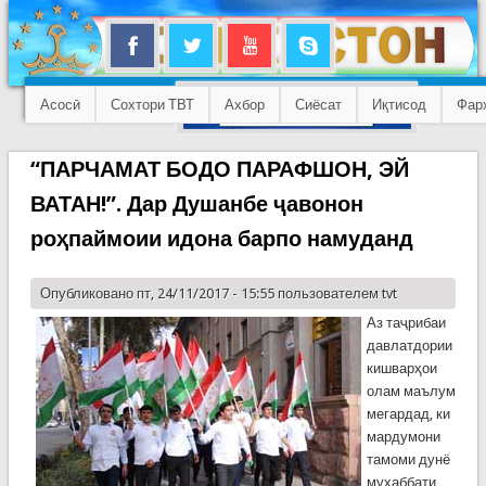
Асосӣ
Сохтори ТВТ
Ахбор
Сиёсат
Иқтисод
Фар
“ПАРЧАМАТ БОДО ПАРАФШОН, ЭЙ
ВАТАН!”. Дар Душанбе ҷавонон
роҳпаймоии идона барпо намуданд
Опубликовано пт, 24/11/2017 - 15:55 пользователем
tvt
Аз таҷрибаи
давлатдории
кишварҳои
олам маълум
мегардад, ки
мардумони
тамоми дунё
муҳаббати