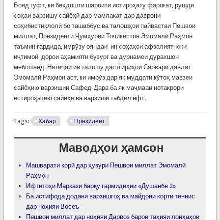
Бояд гуфт, ки беҳдошти шароити истироҳату фароғат, рушди
соҳаи варзишу сайёҳӣ дар мамлакат дар даврони
соҳибистиқлолӣ бо ташаббус ва талошҳои пайвастаи Пешвои
миллат, Президенти Ҷумҳурии Тоҷикистон Эмомалӣ Раҳмон
таъмин гардида, имрӯзу ояндаи ин соҳаҳои афзалиятноки
иҷтимоӣ дорои аҳамияти бузург ва дурнамои дурахшон
мебошанд. Натиҷаи ин талошу дастгириҳои Сарвари давлат
Эмомалӣ Раҳмон аст, ки имрӯз дар як муддати кӯтоҳ мавзеи
сайёҳию варзишии Сафед-Дара ба як маҷмааи нотакрори
истироҳатию сайёҳӣ ва варзишӣ табдил ёфт.
Tags:
Хабар
Президент
Маводҳои ҳамсон
Машварати корӣ дар ҳузури Пешвои миллат Эмомалӣ
Раҳмон
Ифтитоҳи Маркази барқу гармидиҳии «Душанбе 2»
Ба истифода додани варзишгоҳ ва майдони корти теннис
дар ноҳияи Восеъ
Пешвои миллат дар ноҳияи Дарвоз барои таҳияи лоиҳаҳои