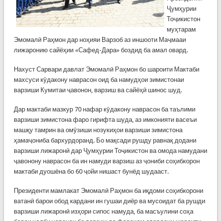
Ҷумҳурии
Тоҷикистон
муҳтарам
Эмомалӣ Раҳмон дар ноҳияи Варзоб аз иншооти Маҷмааи
лижаронию сайёҳии «Сафед-Дара» боздид ба амал овард.
Нахуст Сарвари давлат Эмомалӣ Раҳмон бо шароити Мактаби
махсуси кӯдакону наврасон оид ба намудҳои зимистонаи
варзиши Кумитаи ҷавонон, варзиш ва сайёҳӣ шинос шуд.
Дар мактаби мазкур 70 нафар кӯдакону наврасон ба таълими
варзиши зимистона фаро гирифта шуда, аз имконияти васеъи
машқу тамрин ва омӯзиши нозукиҳои варзиши зимистона
ҳамаҷониба бархурдоранд. Бо мақсади рушду равнақ додани
варзиши лижаронӣ дар Ҷумҳурии Тоҷикистон ва омода намудани
ҷавонону наврасон ба ин намуди варзиш аз ҷониби соҳибкорон
мактаби дуошёна бо 60 ҷойи нишаст бунёд шудааст.
Президенти мамлакат Эмомалӣ Раҳмон ба иқдоми соҳибкорони
ватанӣ барои обод кардани ин гушаи диёр ва мусоидат ба рушди
варзиши лижаронӣ изҳори сипос намуда, ба масъулини соҳа