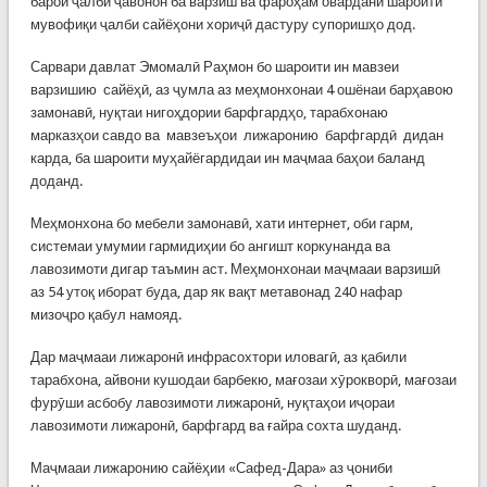
барои ҷалби ҷавонон ба варзиш ва фароҳам овардани шароити
мувофиқи ҷалби сайёҳони хориҷӣ дастуру супоришҳо дод.
Сарвари давлат Эмомалӣ Раҳмон бо шароити ин мавзеи
варзишию сайёҳӣ, аз ҷумла аз меҳмонхонаи 4 ошёнаи барҳавою
замонавӣ, нуқтаи нигоҳдории барфгардҳо, тарабхонаю
марказҳои савдо ва мавзеъҳои лижаронию барфгардӣ дидан
карда, ба шароити муҳайёгардидаи ин маҷмаа баҳои баланд
доданд.
Меҳмонхона бо мебели замонавӣ, хати интернет, оби гарм,
системаи умумии гармидиҳии бо ангишт коркунанда ва
лавозимоти дигар таъмин аст. Меҳмонхонаи маҷмааи варзишӣ
аз 54 утоқ иборат буда, дар як вақт метавонад 240 нафар
мизоҷро қабул намояд.
Дар маҷмааи лижаронӣ инфрасохтори иловагӣ, аз қабили
тарабхона, айвони кушодаи барбекю, мағозаи хӯрокворӣ, мағозаи
фурӯши асбобу лавозимоти лижаронӣ, нуқтаҳои иҷораи
лавозимоти лижаронӣ, барфгард ва ғайра сохта шуданд.
Маҷмааи лижаронию сайёҳии «Сафед-Дара» аз ҷониби