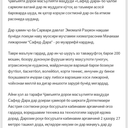
Ҷамъияти дорои масъулияти маҳдуди «Сафед-Дара» бо ҷалби
сармояи ватанӣ дар як муддати кӯтоҳ аз таъмири асосӣ
бароварда шуда, як қатор корҳои сохтмонӣ дар он ба итмом
расонида шуданд.
Дар ҳамин ҷо ба Сарвари давлат Эмомалӣ Раҳмон нақшаи
бунёди лоиҳаи наву муосири муҷтамеи хизматрасонии Маҷмааи
лижаронии “Сафед-Дара” - ро муаррифӣ карданд.
Тавре маълум гардид, дар ин ҷо шуруъ аз таваққуфгоҳ барои 200
мошин, бозору дуконҳои фуруши молу маҳсулоти гуногун,
атраксионҳои кудакона, майдончаҳои варзишӣ барои бозиҳои
футбол, баскетбол, волейбол, корти теннис, инчунин ду бинои
боҳашамати иҷораи сару либоси варзишии хоси лижаронӣ,
чойхонаи миллӣ ва дигар иншооти зарурӣ бунёд мегардад.
Айни ҳол аз тарафи Ҷамъияти дорои масъулияти маҳдуди
Сафед-Дара дар доираи ҳамкорӣ бо ширкати Доппелмаери
Австрия сохтмони роҳи босуръати кабинавии арғамчинӣ оғоз
гардида, воридшавии техника ва технологияи зарурӣ идома
дорад. Дарозии роҳи босуръати кабинавии арғамчинӣ 2 ҳазору 27
метрро ташкил дода, иқтидори ниҳоии он дар маҷмуъ дар ду