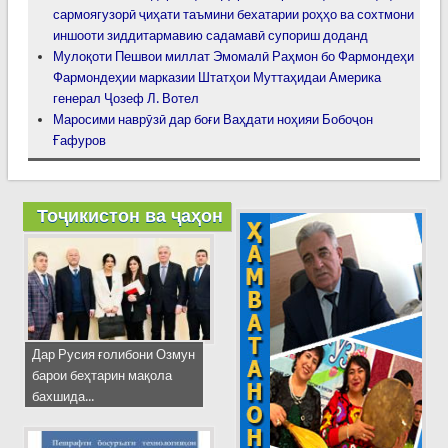
сармоягузорӣ ҷиҳати таъмини бехатарии роҳҳо ва сохтмони
иншооти зиддитармавию садамавӣ супориш доданд
Мулоқоти Пешвои миллат Эмомалӣ Раҳмон бо Фармондеҳи
Фармондеҳии марказии Штатҳои Муттаҳидаи Америка
генерал Ҷозеф Л. Вотел
Маросими наврӯзӣ дар боғи Ваҳдати ноҳияи Бобоҷон
Ғафуров
Тоҷикистон ва ҷаҳон
Дар Русия ғолибони Озмун
барои беҳтарин мақола
бахшида...