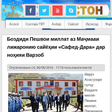
Асосӣ
Сохтори ТВТ
Ахбор
Сиёсат
Иқтисод
Фар
Боздиди Пешвои миллат аз Маҷмааи
лижаронию сайёҳии «Сафед-Дара» дар
ноҳияи Варзоб
Опубликовано сб, 06/08/2016 - 17:16 пользователем
tvt
Имрӯз
Асосгузори
сулҳу
Ваҳдати
миллӣ-
Пешвои
миллат,
Президенти