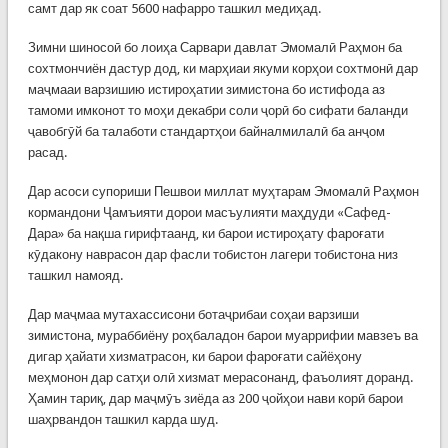
самт дар як соат 5600 нафарро ташкил медиҳад.
Зимни шиносоӣ бо лоиҳа Сарвари давлат Эмомалӣ Раҳмон ба
сохтмончиён дастур дод, ки марҳиаи якуми корҳои сохтмонӣ дар
маҷмааи варзишию истироҳатии зимистона бо истифода аз
тамоми имконот то моҳи декабри соли ҷорӣ бо сифати баланди
ҷавобгӯй ба талаботи стандартҳои байналмилалӣ ба анҷом
расад.
Дар асоси супориши Пешвои миллат муҳтарам Эмомалӣ Раҳмон
кормандони Ҷамъияти дорои масъулияти маҳдуди «Сафед-
Дара» ба нақша гирифтаанд, ки барои истироҳату фароғати
кӯдакону наврасон дар фасли тобистон лагери тобистона низ
ташкил намояд.
Дар маҷмаа мутахассисони ботаҷрибаи соҳаи варзиши
зимистона, мураббиёну роҳбаладон барои муаррифии мавзеъ ва
дигар ҳайати хизматрасон, ки барои фароғати сайёҳону
меҳмонон дар сатҳи олӣ хизмат мерасонанд, фаъолият доранд.
Ҳамин тариқ, дар маҷмӯъ зиёда аз 200 ҷойҳои нави корӣ барои
шаҳрвандон ташкил карда шуд.